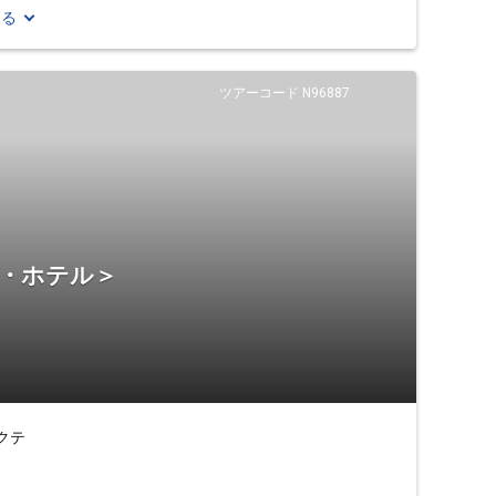
見る
ツアーコード N96887
宿・ホテル＞
クテ