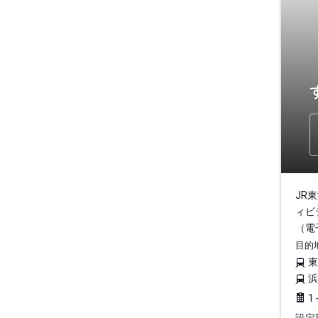
JR
ィビ
（電
目的
1