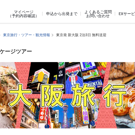
よくあるご質問
マイページ
申込から出発まで
EXサー
お問い合わせ
（予約内容確認）
東京旅行・ツアー・観光情報
東京発 新大阪 2泊3日 無料送迎
ッケージツアー