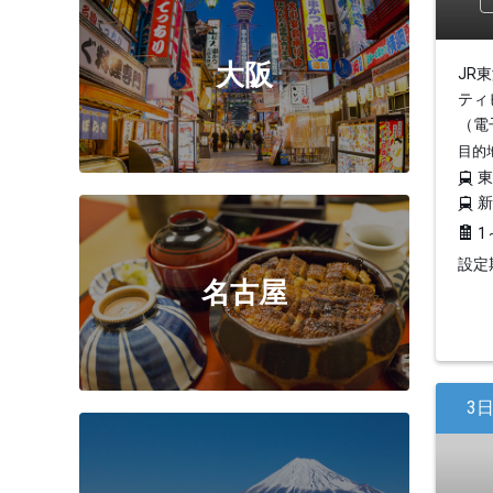
大阪
JR
ティ
（電
目的
1
設定期
名古屋
3