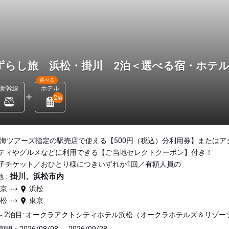
ずらし旅 浜松・掛川 2泊＜選べる宿・ホテ
選べる
新幹線
ホテル
2
泊
東海ツアーズ指定の駅売店で使える【500円（税込）分利用券】またはア
ティやグルメなどに利用できる【ご当地セレクトクーポン】付き！
子チケット／おひとり様につきいずれか1回／有額人員の
掛川、浜松市内
地：
東京
浜松
浜松
東京
～2泊目: オークラアクトシティホテル浜松（オークラホテルズ＆リゾー