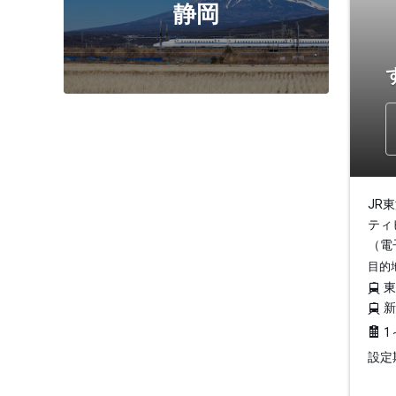
静岡
JR
ティ
（電
目的
1
設定期