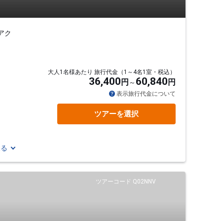
アク
大人1名様あたり 旅行代金（1～4名1室・税込）
36,400
60,840
円
円
表示旅行代金について
ツアーを選択
見る
ツアーコード Q02NNV