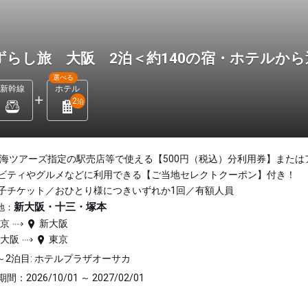
ずらし旅 大阪 2泊＜約140の宿・ホテルか
選べる
新幹線
ホテル
2
泊
東海ツアーズ指定の駅売店等で使える【500円（税込）分利用券】または
ビティやグルメなどに利用できる【ご当地セレクトクーポン】付き！
子チケット／おひとり様につきいずれか1回／有額人員
新大阪・十三・塚本
地：
東京
新大阪
新大阪
東京
～2泊目: ホテルプラザオーサカ
間：2026/10/01 ～ 2027/02/01