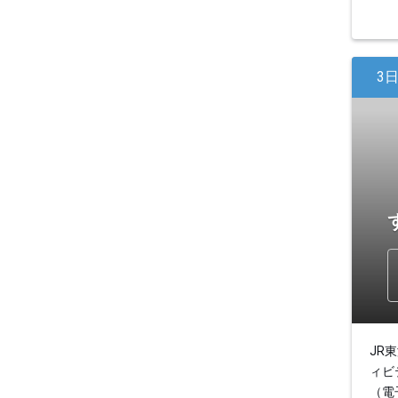
3
JR
ィビ
（電