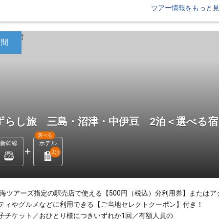
ツアー情報をもっと
日間
ずらし旅 三島・沼津・中伊豆 2泊＜選べる
選べる
新幹線
ホテル
2
泊
東海ツアーズ指定の駅売店で使える【500円（税込）分利用券】またはア
ティやグルメなどに利用できる【ご当地セレクトクーポン】付き！
子チケット／おひとり様につきいずれか1回／有額人員の