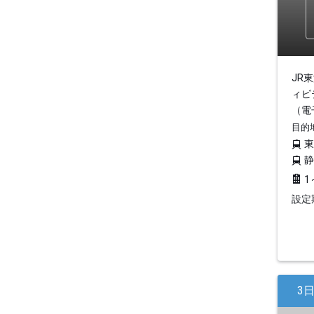
JR
ィビ
（電
目的
1
設定期
3