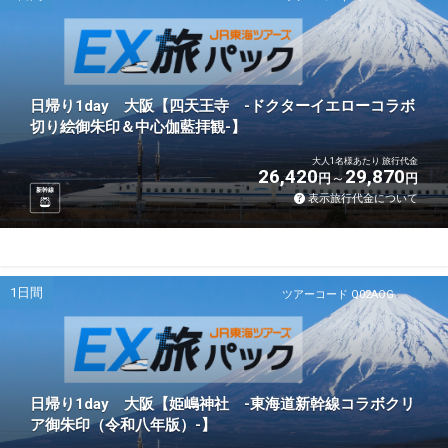
日帰り1day 大阪【四天王寺 -ドクターイエローコラボ
切り絵御朱印＆中心伽藍拝観-】
大人1名様あたり 旅行代金
26,420
29,870
円
円
新幹線
表示旅行代金について
1日間
ツアーコード Q02AOG
日帰り1day 大阪【姫嶋神社 -東海道新幹線コラボクリ
ア御朱印（令和八年版）-】