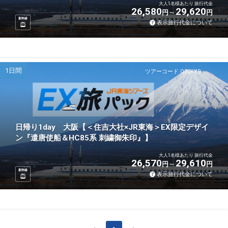
大人1名様あたり 旅行代金
26,580
29,620
円
円
新幹線
表示旅行代金について
1日間
ツアーコード Q02KX9
日帰り1day 大阪【＜住吉大社×JR東海＞EX限定デザイ
ン『遣唐使船＆HC85系 刺繍御朱印』】
大人1名様あたり 旅行代金
26,570
29,610
円
円
新幹線
表示旅行代金について