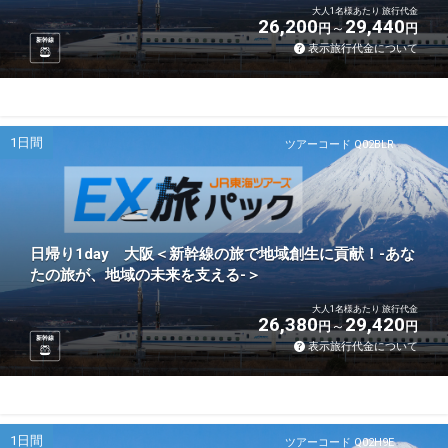
大人1名様あたり 旅行代金
26,200
29,440
円
円
新幹線
表示旅行代金について
1日間
ツアーコード Q02BLR
日帰り1day 大阪＜新幹線の旅で地域創生に貢献！-あな
たの旅が、地域の未来を支える-＞
大人1名様あたり 旅行代金
26,380
29,420
円
円
新幹線
表示旅行代金について
1日間
ツアーコード Q02H9E