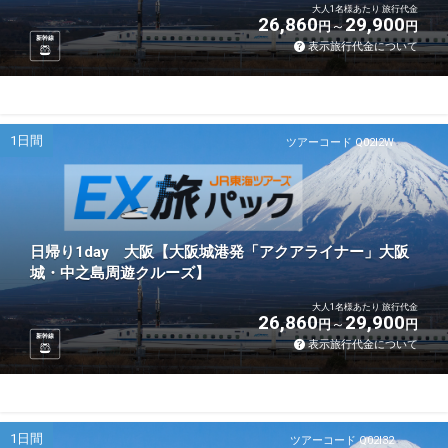
大人1名様あたり 旅行代金
26,860
29,900
円
円
新幹線
表示旅行代金について
1日間
ツアーコード Q02I2W
日帰り1day 大阪【大阪城港発「アクアライナー」大阪
城・中之島周遊クルーズ】
大人1名様あたり 旅行代金
26,860
29,900
円
円
新幹線
表示旅行代金について
1日間
ツアーコード Q02I32