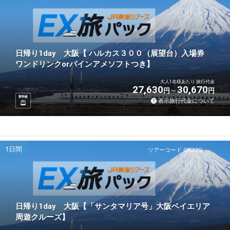
日帰り1day 大阪【 ハルカス３００（展望台）入場券
ワンドリンクorパインアメソフトつき】
大人1名様あたり 旅行代金
27,630
30,670
円
円
新幹線
表示旅行代金について
1日間
ツアーコード Q02I2Q
日帰り1day 大阪【「サンタマリア号」大阪ベイエリア
周遊クルーズ】