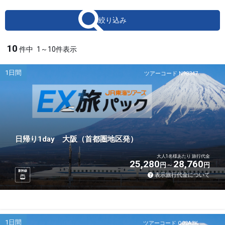
絞り込み
10
件中
1～10件表示
1日間
ツアーコード N98347
日帰り1day 大阪（首都圏地区発）
大人1名様あたり 旅行代金
25,280
28,760
円
円
新幹線
表示旅行代金について
1日間
ツアーコード Q02A3K