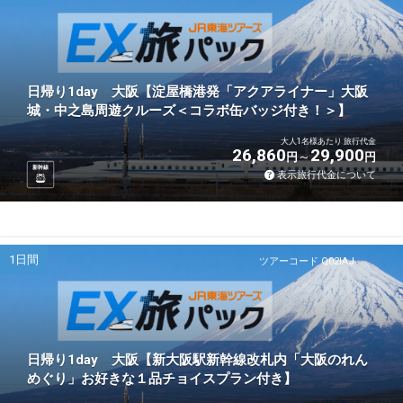
日帰り1day 大阪【淀屋橋港発「アクアライナー」大阪
城・中之島周遊クルーズ＜コラボ缶バッジ付き！＞】
大人1名様あたり 旅行代金
26,860
29,900
円
円
新幹線
表示旅行代金について
1日間
ツアーコード Q02IAJ
日帰り1day 大阪【新大阪駅新幹線改札内「大阪のれん
めぐり」お好きな１品チョイスプラン付き】