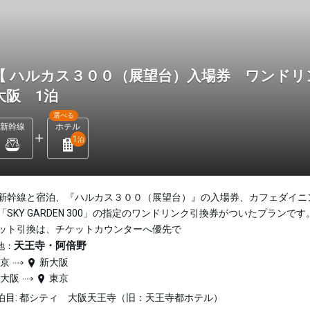
【 ハルカス３００（展望台）入場券 ワンド
大阪 1泊
選べる
新幹線
ホテル
1
泊
新幹線と宿泊、『ハルカス３００（展望台）』の入場券、カフェダイニ
「SKY GARDEN 300」の指定のワンドリンク引換券がついたプランです
ット引換は、チケットカウンターへ優先で
天王寺・阿倍野
地：
東京
新大阪
新大阪
東京
泊目: 都シティ 大阪天王寺（旧：天王寺都ホテル）