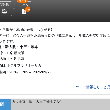
選べる
新幹線
ホテル
1
泊
の選択が、地域の未来につながる】
アー旅行代金の一部をJR東海沿線の地域に還元し、地域の発展や存続に
られます。
新大阪・十三・塚本
地：
東京
新大阪
新大阪
東京
泊目: ホテルプラザオーサカ
間：2026/08/05 ～ 2026/09/29
ツアー情報をもっと
日間