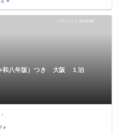
見る
ツアーコード Q02AOM
令和八年版）つき 大阪 １泊
）」
フォ