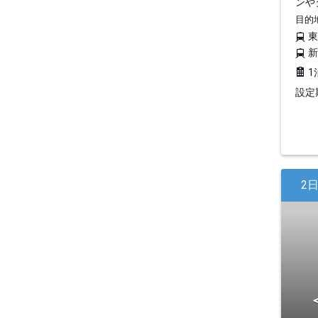
ンや
目的
1
設定期
2