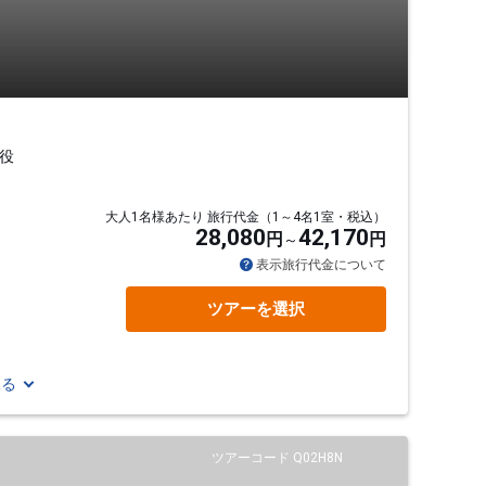
役
大人1名様あたり 旅行代金（1～4名1室・税込）
28,080
42,170
円
円
表示旅行代金について
ツアーを選択
見る
ツアーコード Q02H8N