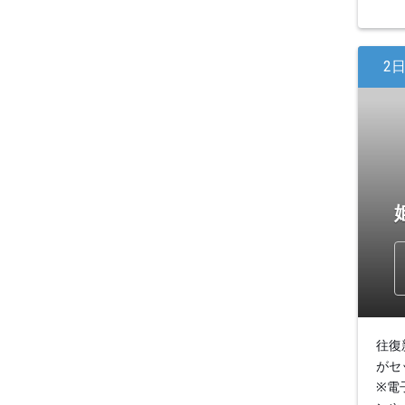
2
往復
がセ
※電