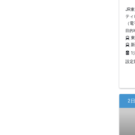
JR
ティ
（電
目的
1
設定期
2