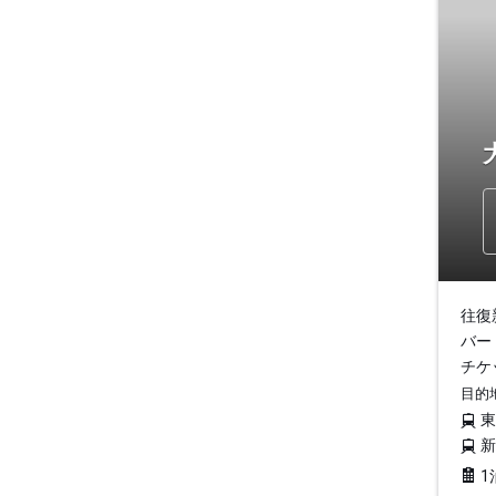
往復
バー
チケ
目的
1