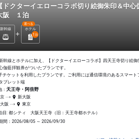
【ドクターイエローコラボ切り絵御朱印＆中
大阪 １泊
選べる
新幹線
ホテル
1
泊
新幹線とホテルに加え、【ドクターイエローコラボ】四天王寺切り絵御
心伽藍拝観券がついたプランです。
子チケットを利用したプランです。ご利用には通信環境のあるスマート
タブレット端
天王寺・阿倍野
地：
東京
新大阪
新大阪
東京
泊目: 都シティ 大阪天王寺（旧：天王寺都ホテル）
間：2026/08/05 ～ 2026/09/30