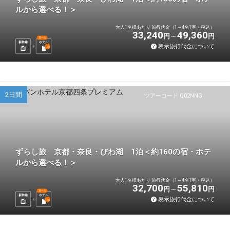
ルから選べる！＞
大人1名様あたり 旅行代金（1～4名1室・税込）
33,240
49,360
円
円
選べる
新幹線
ホテル
表示旅行代金について
1
泊
2日間
ツアーコード Q02NNG
ずらし旅 京都・奈良・びわ湖 1泊＜約160の宿・ホテ
ルから選べる！＞
大人1名様あたり 旅行代金（1～4名1室・税込）
32,700
55,810
円
円
選べる
新幹線
ホテル
表示旅行代金について
1
泊