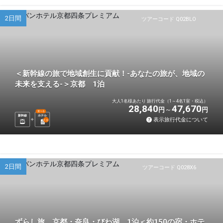
2日間
ツアーコード Q02BLO
＜新幹線の旅で地域創生に貢献！-あなたの旅が、地域の
未来を支える-＞京都 1泊
大人1名様あたり 旅行代金（1～4名1室・税込）
28,840
47,670
円
円
選べる
新幹線
ホテル
表示旅行代金について
1
泊
2日間
ツアーコード Q028X6
ずらし旅 京都・奈良・びわ湖 1泊＜約150の宿・ホテ