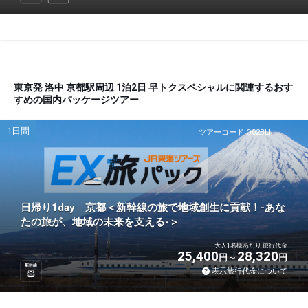
東京発 洛中 京都駅周辺 1泊2日 早トクスペシャルに関連するおす
すめの国内パッケージツアー
1日間
ツアーコード Q02BLI
日帰り1day 京都＜新幹線の旅で地域創生に貢献！-あな
たの旅が、地域の未来を支える-＞
大人1名様あたり 旅行代金
25,400
28,320
円
円
新幹線
表示旅行代金について