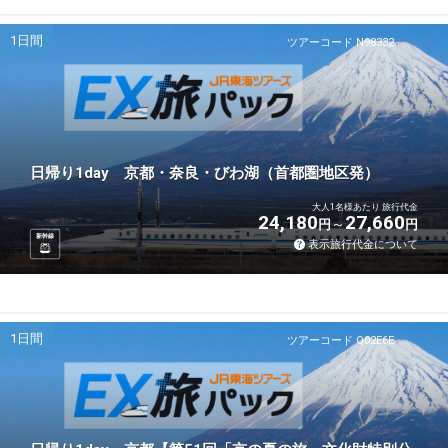
1日間
ツアーコード N98332
日帰り1day 京都・奈良・びわ湖（首都圏地区発）
大人1名様あたり 旅行代金
24,180
27,660
円
円
新幹線
表示旅行代金について
1日間
ツアーコード Q02E6E