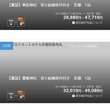
【夏詣】車折神社 切り絵御朱印付き 京都 1泊
大人1名様あたり 旅行代金（1～4名1室・税込）
28,880
47,710
円
円
選べる
新幹線
ホテル
表示旅行代金について
1
泊
2日間
ツアーコード Q02N6M
【夏詣】貴船神社 切り絵御朱印付き 京都 1泊
大人1名様あたり 旅行代金（1～2名1室・税込）
32,010
49,080
円
円
選べる
新幹線
ホテル
表示旅行代金について
1
泊