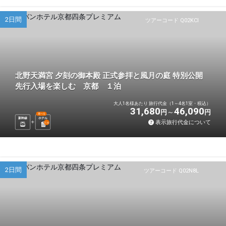
2日間
ツアーコード Q02KCI
北野天満宮 夕刻の御本殿 正式参拝と風月の庭 特別公開
先行入場を楽しむ 京都 １泊
大人1名様あたり 旅行代金（1～4名1室・税込）
31,680
46,090
円
円
選べる
新幹線
ホテル
表示旅行代金について
1
泊
2日間
ツアーコード Q02N8L