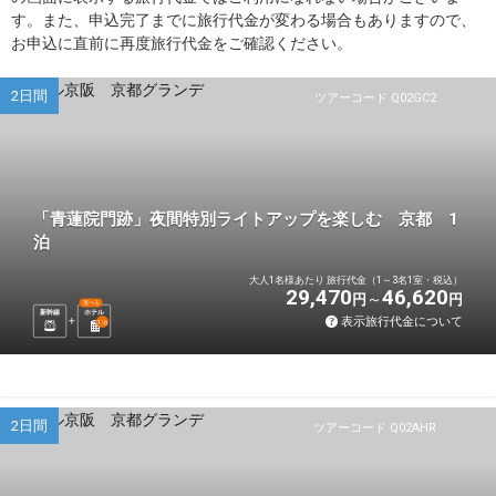
す。また、申込完了までに旅行代金が変わる場合もありますので、
お申込に直前に再度旅行代金をご確認ください。
2日間
ツアーコード Q02GC2
「青蓮院門跡」夜間特別ライトアップを楽しむ 京都 1
泊
大人1名様あたり 旅行代金（1～3名1室・税込）
29,470
46,620
円
円
選べる
新幹線
ホテル
表示旅行代金について
1
泊
2日間
ツアーコード Q02AHR