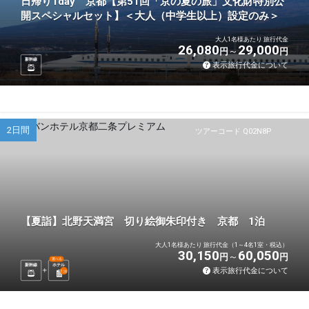
日帰り1day 京都【第51回「京の夏の旅」文化財特別公
開スペシャルセット】＜大人（中学生以上）設定のみ＞
大人1名様あたり 旅行代金
26,080
29,000
円
円
新幹線
表示旅行代金について
2日間
ツアーコード Q02N8P
【夏詣】北野天満宮 切り絵御朱印付き 京都 1泊
大人1名様あたり 旅行代金（1～4名1室・税込）
30,150
60,050
円
円
選べる
新幹線
ホテル
表示旅行代金について
1
泊