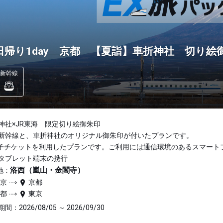
日帰り1day 京都 【夏詣】車折神社 切り絵
新幹線
神社×JR東海 限定切り絵御朱印
新幹線と、車折神社のオリジナル御朱印が付いたプランです。
子チケットを利用したプランです。ご利用には通信環境のあるスマート
タブレット端末の携行
洛西（嵐山・金閣寺）
地：
東京
京都
京都
東京
間：2026/08/05 ～ 2026/09/30