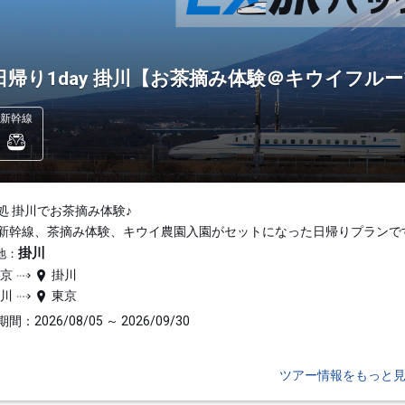
日帰り1day 掛川【お茶摘み体験＠キウイフルー
新幹線
処 掛川でお茶摘み体験♪
新幹線、茶摘み体験、キウイ農園入園がセットになった日帰りプランで
掛川
地：
東京
掛川
掛川
東京
間：2026/08/05 ～ 2026/09/30
ツアー情報をもっと