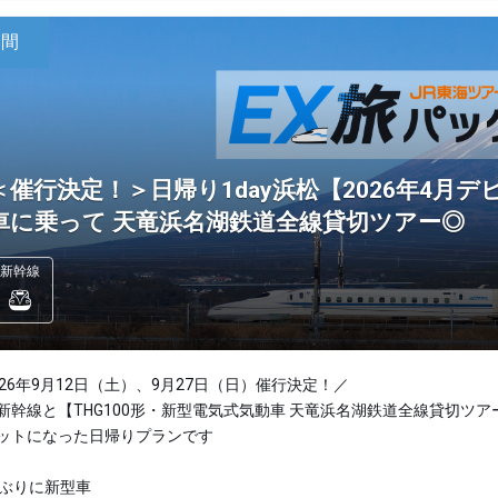
日間
＜催行決定！＞日帰り1day浜松【2026年4月デ
車に乗って 天竜浜名湖鉄道全線貸切ツアー◎
新幹線
026年9月12日（土）、9月27日（日）催行決定！／
新幹線と【THG100形・新型電気式気動車 天竜浜名湖鉄道全線貸切ツア
ットになった日帰りプランです
年ぶりに新型車