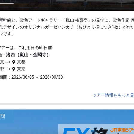
新幹線と、染色アートギャラリー「嵐山 祐斎亭」の見学に、染色作家 
氏デザインのオリジナルガーゼハンカチ（おひとり様につき1枚）が付
ンです。
ツアーは、ご利用日の60日前
洛西（嵐山・金閣寺）
地：
東京
京都
京都
東京
間：2026/08/05 ～ 2026/09/30
ツアー情報をもっと
日間