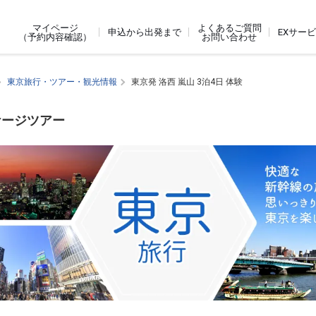
よくあるご質問
マイページ
申込から出発まで
EXサー
お問い合わせ
（予約内容確認）
東京旅行・ツアー・観光情報
東京発 洛西 嵐山 3泊4日 体験
ケージツアー