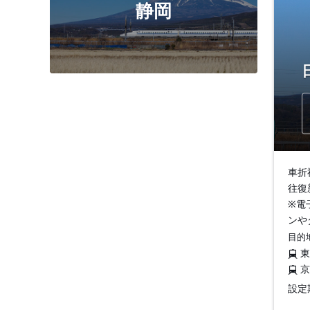
静岡
車折
往復
※電
ンや
目的
設定期