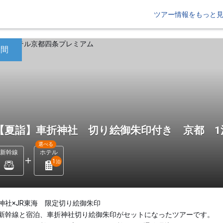
ツアー情報をもっと
日間
【夏詣】車折神社 切り絵御朱印付き 京都 1
選べる
新幹線
ホテル
1
泊
神社×JR東海 限定切り絵御朱印
新幹線と宿泊、車折神社切り絵御朱印がセットになったツアーです。