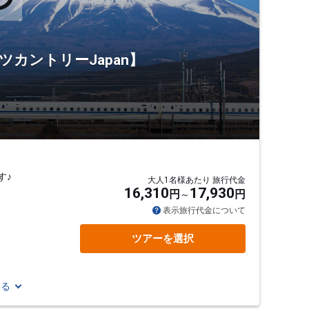
ツカントリーJapan】
す♪
大人1名様あたり 旅行代金
16,310
17,930
円
円
表示旅行代金について
ツアーを選択
見る