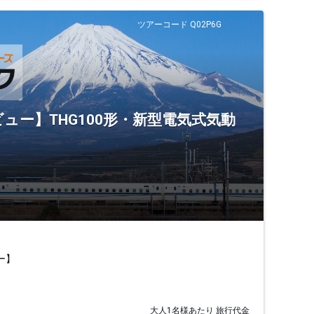
ツアーコード Q02P6G
ビュー】THG100形・新型電気式気動
ー】
大人1名様あたり 旅行代金