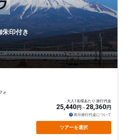
御朱印付き
フォ
大人1名様あたり 旅行代金
25,440
28,360
円
円
表示旅行代金について
ツアーを選択