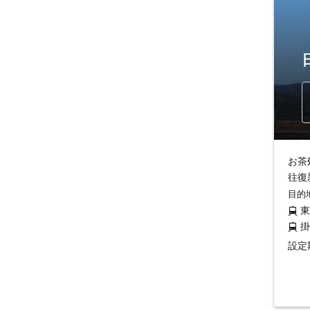
お茶
往復
目的
設定期