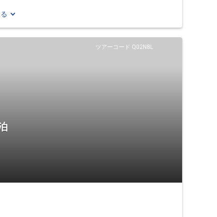
見る
ツアーコード Q02N8L
泊