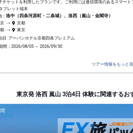
子チケットを利用したプランです。ご利用には通信環境のあるスマート
タブレット端末
洛中（四条河原町・二条城）、洛西（嵐山・金閣寺）
地：
東京
京都
京都
東京
泊目: アーバンホテル京都四条プレミアム
間：2026/08/05 ～ 2026/09/30
ツアー情報をもっと
東京発 洛西 嵐山 3泊4日 体験に関連す
日間