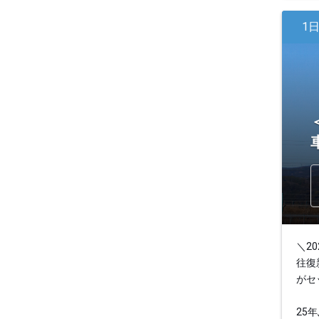
1
＼2
往復
がセ
25