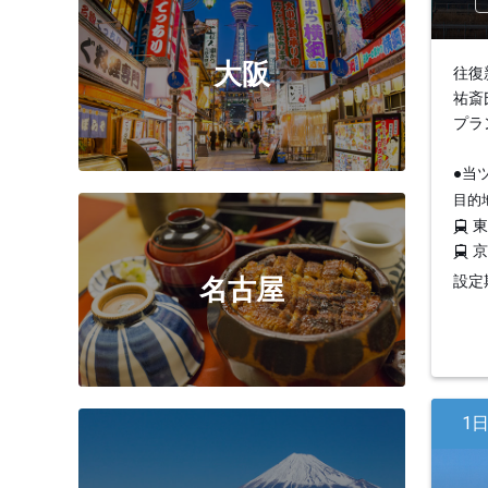
大阪
往復
祐斎
プラ
●当
目的
設定期
名古屋
1