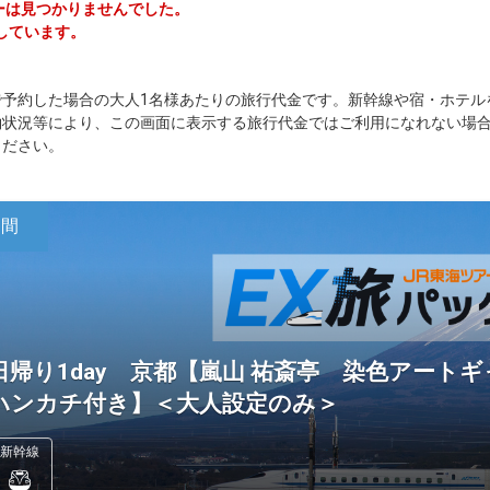
アーは見つかりませんでした。
しています。
で予約した場合の大人1名様あたりの旅行代金です。新幹線や宿・ホテル
約状況等により、この画面に表示する旅行代金ではご利用になれない場
ください。
日間
日帰り1day 京都【嵐山 祐斎亭 染色アート
ハンカチ付き】＜大人設定のみ＞
新幹線