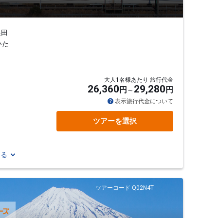
奥田
いた
大人1名様あたり 旅行代金
26,360
29,280
円
円
表示旅行代金について
ツアーを選択
見る
ツアーコード Q02N4T