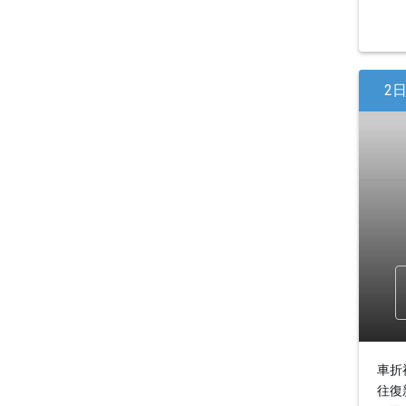
2
車折
往復