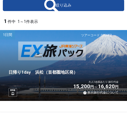
絞り込み
1
件中
1～1件表示
1日間
ツアーコード Q026EZ
日帰り1day 浜松（首都圏地区発）
大人1名様あたり 旅行代金
15,200
16,620
円
円
新幹線
表示旅行代金について