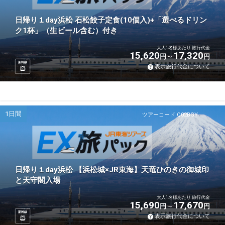
日帰り１day浜松 石松餃子定食(10個入)+「選べるドリン
ク1杯」（生ビール含む）付き
大人1名様あたり 旅行代金
15,620
17,320
円
円
新幹線
表示旅行代金について
1日間
ツアーコード Q02BGY
日帰り１day浜松 【浜松城×JR東海】天竜ひのきの御城印
と天守閣入場
大人1名様あたり 旅行代金
15,690
17,670
円
円
新幹線
表示旅行代金について