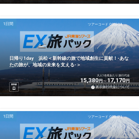
1日間
ツアーコード Q02BQA
日帰り1day 浜松＜新幹線の旅で地域創生に貢献！-あな
たの旅が、地域の未来を支える-＞
大人1名様あたり 旅行代金
15,380
17,170
円
円
新幹線
表示旅行代金について
1日間
ツアーコード Q02HP1