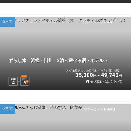
3日間
ツアーコード N96908
ずらし旅 浜松・掛川 2泊＜選べる宿・ホテル＞
大人1名様あたり 旅行代金（1～3名1室・税込）
35,380
49,740
円
円
選べる
新幹線
ホテル
表示旅行代金について
2
泊
2日間
ツアーコード N96911