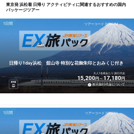
東京発 浜松着 日帰り アクティビティに関連するおすすめの国内
パッケージツアー
1日間
ツアーコード Q02A2M
日帰り1day浜松 舘山寺 特別な花御朱印とおみくじ付き
大人1名様あたり 旅行代金
15,200
17,180
円
円
新幹線
表示旅行代金について
1日間
ツアーコード Q02BG1