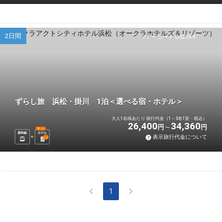
2日間
ツアーコード Q02OK4
ずらし旅 浜松・掛川 1泊＜選べる宿・ホテル＞
大人1名様あたり 旅行代金（1～3名1室・税込）
26,400
34,360
円
円
選べる
新幹線
ホテル
表示旅行代金について
1
泊
1