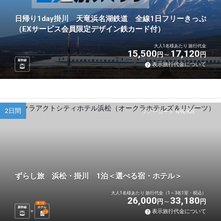
日帰り1day掛川 天竜浜名湖鉄道 全線1日フリーきっぷ
（EXサービス会員限定デザイン鉄カード付）
大人1名様あたり 旅行代金
15,500
17,120
円
円
新幹線
表示旅行代金について
2日間
ツアーコード N96905
ずらし旅 浜松・掛川 1泊＜選べる宿・ホテル＞
大人1名様あたり 旅行代金（1～3名1室・税込）
26,000
33,180
円
円
選べる
新幹線
ホテル
表示旅行代金について
1
泊