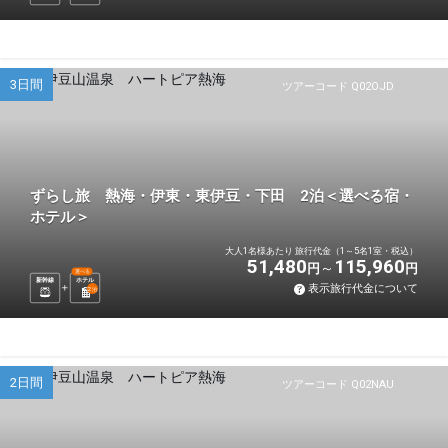
3日間
ツアーコード Q02OJD
ずらし旅 熱海・伊東・東伊豆・下田 2泊＜選べる宿・
ホテル＞
大人1名様あたり 旅行代金（1～5名1室・税込）
51,480
115,960
円
円
選べる
新幹線
ホテル
表示旅行代金について
2
泊
2日間
ツアーコード Q02NAU