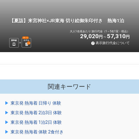
【夏詣】来宮神社×JR東海 切り絵御朱印付き 熱海1泊
大人1名様あたり 旅行代金（1～5名1室・税込）
29,020
57,310
円
円
選べる
新幹線
ホテル
表示旅行代金について
1
泊
関連キーワード
東京発 熱海着 日帰り 体験
東京発 熱海着 2泊3日 体験
東京発 熱海着 1泊2日 体験
東京発 熱海着 体験 2食付き