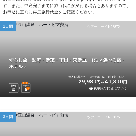
す。また、申込完了までに旅行代金が変わる場合もありますので、
お申込に直前に再度旅行代金をご確認ください。
2日間
ツアーコード N96872
ずらし旅 熱海・伊東・下田・東伊豆 1泊＜選べる宿・
ホテル＞
大人1名様あたり 旅行代金（2～5名1室・税込）
29,980
41,800
円
円
選べる
新幹線
ホテル
表示旅行代金について
1
泊
3日間
ツアーコード N96875