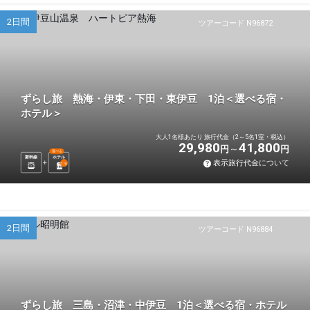
2日間
ツアーコード N96872
ずらし旅 熱海・伊東・下田・東伊豆 1泊＜選べる宿・
ホテル＞
大人1名様あたり 旅行代金（2～5名1室・税込）
29,980
41,800
円
円
選べる
新幹線
ホテル
表示旅行代金について
1
泊
2日間
ツアーコード N96884
ずらし旅 三島・沼津・中伊豆 1泊＜選べる宿・ホテル