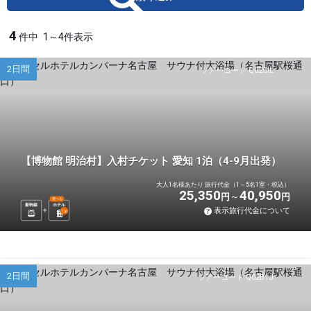
4
件中
1～4件表示
2日間
ツアーコード Q02CIL
【博物館 明治村】入村チケット 愛知 1泊（4-9月出発）
大人1名様あたり 旅行代金（1～5名1室・税込）
25,350
40,950
円
円
選べる
新幹線
ホテル
表示旅行代金について
1
泊
2日間
ツアーコード Q02B1J