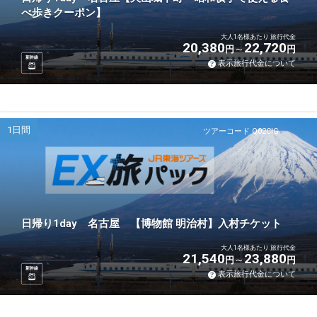
べ歩きクーポン】
大人1名様あたり 旅行代金
20,380
22,720
円
円
新幹線
表示旅行代金について
1日間
ツアーコード Q02CIG
日帰り1day 名古屋 【博物館 明治村】入村チケット
大人1名様あたり 旅行代金
21,540
23,880
円
円
新幹線
表示旅行代金について