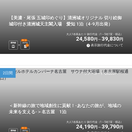
【美濃・尾張 五城印めぐり】清洲城オリジナル 切り絵御
城印付き清洲城天主閣入場 愛知 1泊（4-9月出発）
大人1名様あたり 旅行代金（1～5名1室・税込）
24,580
39,830
円
円
選べる
新幹線
ホテル
表示旅行代金について
1
泊
2日間
ツアーコード Q02C5Y
＜新幹線の旅で地域創生に貢献！-あなたの旅が、地域の
未来を支える-＞名古屋 1泊
大人1名様あたり 旅行代金（1～5名1室・税込）
24,190
39,790
円
円
選べる
新幹線
ホテル