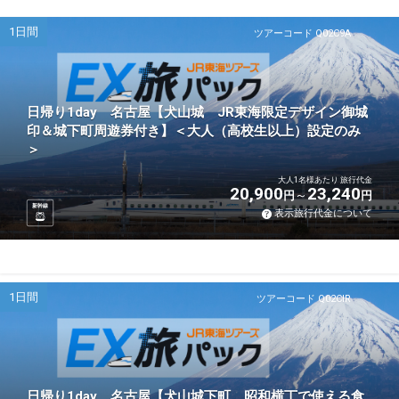
1日間
ツアーコード Q02C9A
日帰り1day 名古屋【犬山城 JR東海限定デザイン御城
印＆城下町周遊券付き】＜大人（高校生以上）設定のみ
＞
大人1名様あたり 旅行代金
20,900
23,240
円
円
新幹線
表示旅行代金について
1日間
ツアーコード Q02CIR
日帰り1day 名古屋【犬山城下町 昭和横丁で使える食