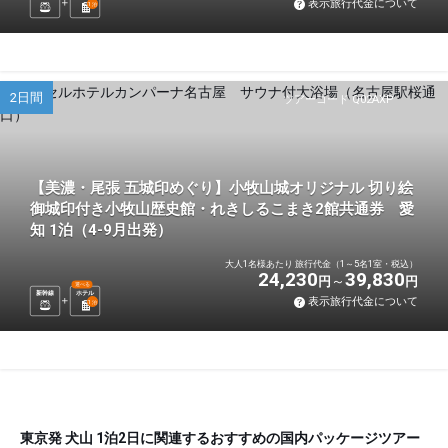
表示旅行代金について
1
泊
2日間
ツアーコード Q02AXP
【美濃・尾張 五城印めぐり】小牧山城オリジナル 切り絵
御城印付き小牧山歴史館・れきしるこまき2館共通券 愛
知 1泊（4-9月出発）
大人1名様あたり 旅行代金（1～5名1室・税込）
24,230
39,830
円
円
選べる
新幹線
ホテル
表示旅行代金について
1
泊
東京発 犬山 1泊2日に関連するおすすめの国内パッケージツアー