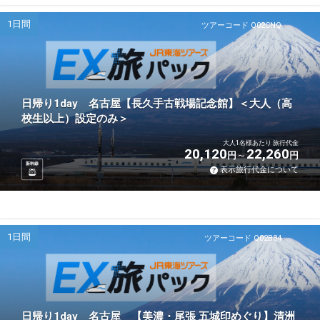
1日間
ツアーコード Q02CNQ
日帰り1day 名古屋【長久手古戦場記念館】＜大人（高
校生以上）設定のみ＞
大人1名様あたり 旅行代金
20,120
22,260
円
円
新幹線
表示旅行代金について
1日間
ツアーコード Q02B34
日帰り1day 名古屋 【美濃・尾張 五城印めぐり】清洲