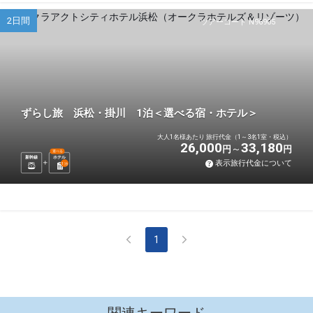
2日間
ツアーコード N96905
ずらし旅 浜松・掛川 1泊＜選べる宿・ホテル＞
大人1名様あたり 旅行代金（1～3名1室・税込）
26,000
33,180
円
円
選べる
新幹線
ホテル
表示旅行代金について
1
泊
1