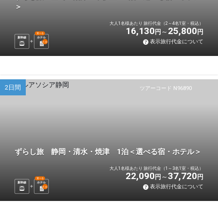
＞
大人1名様あたり 旅行代金（2～4名1室・税込）
16,130
25,800
円
円
選べる
新幹線
ホテル
表示旅行代金について
1
泊
2日間
ツアーコード N96890
ずらし旅 静岡・清水・焼津 1泊＜選べる宿・ホテル＞
大人1名様あたり 旅行代金（1～3名1室・税込）
22,090
37,720
円
円
選べる
新幹線
ホテル
表示旅行代金について
1
泊