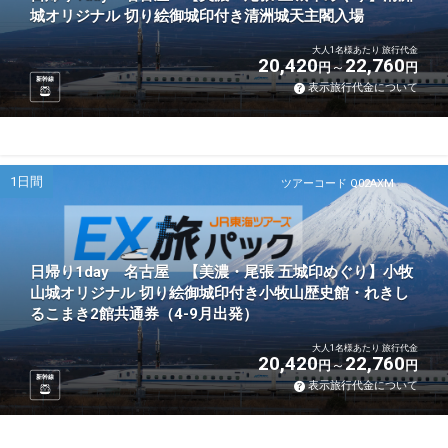
城オリジナル 切り絵御城印付き清洲城天主閣入場
大人1名様あたり 旅行代金
20,420
22,760
円
円
新幹線
表示旅行代金について
1日間
ツアーコード Q02AXM
日帰り1day 名古屋 【美濃・尾張 五城印めぐり】小牧
山城オリジナル 切り絵御城印付き小牧山歴史館・れきし
るこまき2館共通券（4-9月出発）
大人1名様あたり 旅行代金
20,420
22,760
円
円
新幹線
表示旅行代金について