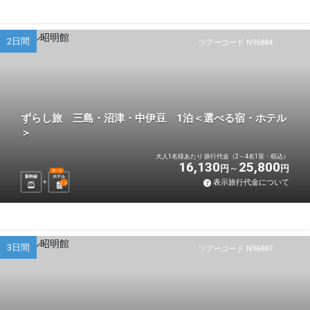
2日間
ツアーコード N96884
ずらし旅 三島・沼津・中伊豆 1泊＜選べる宿・ホテル
＞
大人1名様あたり 旅行代金（2～4名1室・税込）
16,130
25,800
円
円
選べる
新幹線
ホテル
表示旅行代金について
1
泊
3日間
ツアーコード N96887