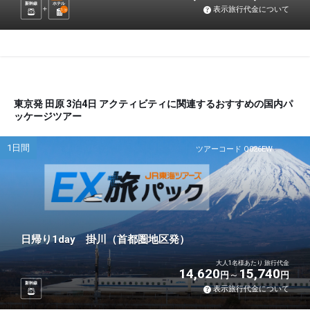
新幹線
ホテル
表示旅行代金について
1
泊
東京発 田原 3泊4日 アクティビティに関連するおすすめの国内パ
ッケージツアー
1日間
ツアーコード Q026EW
日帰り1day 掛川（首都圏地区発）
大人1名様あたり 旅行代金
14,620
15,740
円
円
新幹線
表示旅行代金について