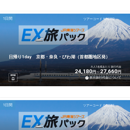
1日間
ツアーコード N98332
日帰り1day 京都・奈良・びわ湖（首都圏地区発）
大人1名様あたり 旅行代金
24,180
27,660
円
円
新幹線
表示旅行代金について
1日間
ツアーコード Q025BF