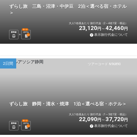
ずらし旅 三島・沼津・中伊豆 2泊＜選べる宿・ホテル
＞
大人1名様あたり 旅行代金（2～4名1室・税込）
23,120
42,460
円
円
選べる
新幹線
ホテル
表示旅行代金について
2
泊
2日間
ツアーコード N96890
ずらし旅 静岡・清水・焼津 1泊＜選べる宿・ホテル＞
大人1名様あたり 旅行代金（1～3名1室・税込）
22,090
37,720
円
円
選べる
新幹線
ホテル
表示旅行代金について
1
泊