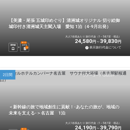
【美濃・尾張 五城印めぐり】清洲城オリジナル 切り絵御
城印付き清洲城天主閣入場 愛知 1泊（4-9月出発）
大人1名様あたり 旅行代金（1～5名1室・税込）
24,580
39,830
円
円
選べる
新幹線
ホテル
表示旅行代金について
1
泊
2日間
ツアーコード Q02C5Y
＜新幹線の旅で地域創生に貢献！-あなたの旅が、地域の
未来を支える-＞名古屋 1泊
大人1名様あたり 旅行代金（1～5名1室・税込）
24,190
39,790
円
円
選べる