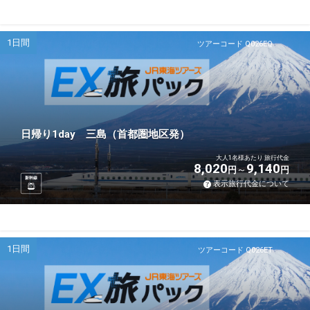
1日間
ツアーコード Q026EQ
日帰り1day 三島（首都圏地区発）
大人1名様あたり 旅行代金
8,020
9,140
円
円
新幹線
表示旅行代金について
1日間
ツアーコード Q026ET