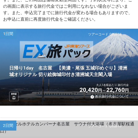
の画面に表示する旅行代金ではご利用になれない場合がございま
す。また、申込完了までに旅行代金が変わる場合もありますので、
お申込に直前に再度旅行代金をご確認ください。
1日間
ツアーコード Q02B34
日帰り1day 名古屋 【美濃・尾張 五城印めぐり】清洲
城オリジナル 切り絵御城印付き清洲城天主閣入場
大人1名様あたり 旅行代金
20,420
22,760
円
円
新幹線
表示旅行代金について
2日間
ツアーコード Q02B1J