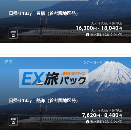
日帰り1day 豊橋（首都圏地区発）
大人1名様あたり 旅行代金
16,300
18,040
円
円
新幹線
表示旅行代金について
1日間
ツアーコード Q026EN
日帰り1day 熱海（首都圏地区発）
大人1名様あたり 旅行代金
7,620
8,480
円
円
新幹線
表示旅行代金について