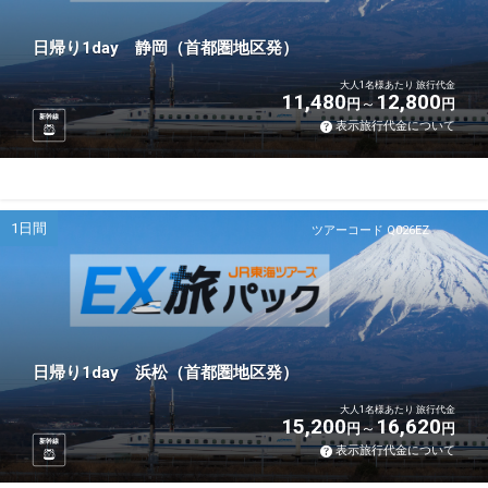
日帰り1day 静岡（首都圏地区発）
大人1名様あたり 旅行代金
11,480
12,800
円
円
新幹線
表示旅行代金について
1日間
ツアーコード Q026EZ
日帰り1day 浜松（首都圏地区発）
大人1名様あたり 旅行代金
15,200
16,620
円
円
新幹線
表示旅行代金について