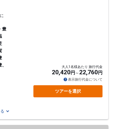
に
・豊
温
笠
賀
豊
豊、
大人1名様あたり 旅行代金
20,420
22,760
円
円
表示旅行代金について
ツアーを選択
見る