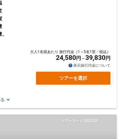
温
笠
賀
豊
豊、
大人1名様あたり 旅行代金（1～5名1室・税込）
24,580
39,830
円
円
通
表示旅行代金について
ツアーを選択
見る
ツアーコード Q02C5Y