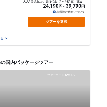
大人1名様あたり 旅行代金（1～5名1室・税込）
24,190
39,790
円
円
通
表示旅行代金について
ツアーを選択
見る
めの国内パッケージツアー
ツアーコード N96872