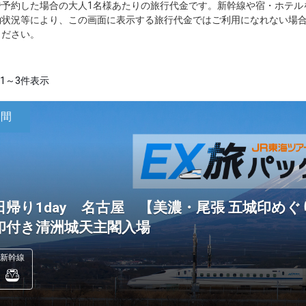
で予約した場合の大人1名様あたりの旅行代金です。新幹線や宿・ホテル
約状況等により、この画面に表示する旅行代金ではご利用になれない場
ください。
1～3件表示
日間
日帰り1day 名古屋 【美濃・尾張 五城印め
印付き清洲城天主閣入場
新幹線