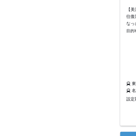
【美
往復
なっ
目的
設定期