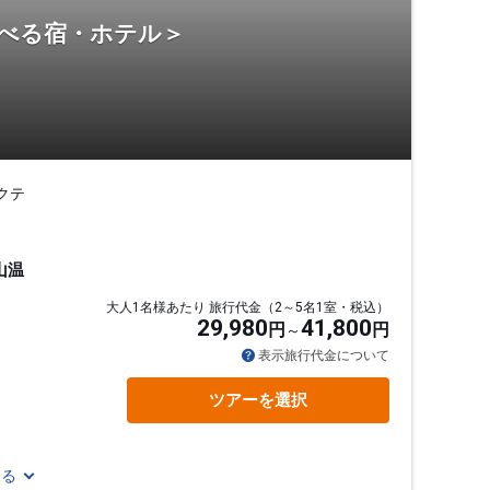
選べる宿・ホテル＞
クテ
山温
大人1名様あたり 旅行代金（2～5名1室・税込）
29,980
41,800
円
円
表示旅行代金について
ツアーを選択
見る