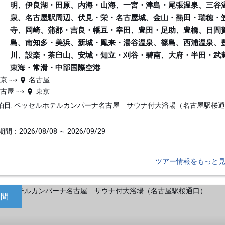
明、伊良湖・田原、内海・山海、一宮・津島・尾張温泉、三谷
泉、名古屋駅周辺、伏見・栄・名古屋城、金山・熱田・瑞穂・
寺、岡崎、蒲郡・吉良・幡豆・幸田、豊田・足助、豊橋、日間
島、南知多・美浜、新城・鳳来・湯谷温泉、篠島、西浦温泉、
川、設楽・茶臼山、安城・知立・刈谷・碧南、大府・半田・武
東海・常滑・中部国際空港
東京
名古屋
名古屋
東京
泊目: ベッセルホテルカンパーナ名古屋 サウナ付大浴場（名古屋駅桜
間：2026/08/08 ～ 2026/09/29
ツアー情報をもっと
日間