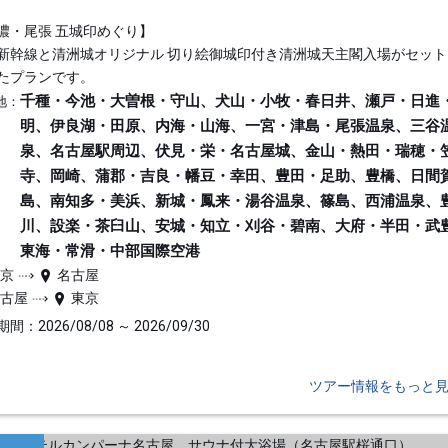
濃・尾張 五城印めぐり】
新幹線と清洲城オリジナル 切り絵御城印付き清洲城天主閣入場がセット
たプランです。
千種・今池・大曽根・守山、犬山・小牧・春日井、瀬戸・日進
地：
明、伊良湖・田原、内海・山海、一宮・津島・尾張温泉、三谷
泉、名古屋駅周辺、伏見・栄・名古屋城、金山・熱田・瑞穂・
寺、岡崎、蒲郡・吉良・幡豆・幸田、豊田・足助、豊橋、日間
島、南知多・美浜、新城・鳳来・湯谷温泉、篠島、西浦温泉、
川、設楽・茶臼山、安城・知立・刈谷・碧南、大府・半田・武
東海・常滑・中部国際空港
東京
名古屋
名古屋
東京
間：2026/08/08 ～ 2026/09/30
ツアー情報をもっと