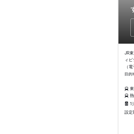
JR
ィビ
（電
目的
1
設定期