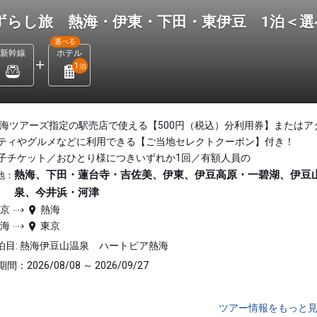
ずらし旅 熱海・伊東・下田・東伊豆 1泊＜
選べる
新幹線
ホテル
1
泊
東海ツアーズ指定の駅売店で使える【500円（税込）分利用券】またはア
ティやグルメなどに利用できる【ご当地セレクトクーポン】付き！
子チケット／おひとり様につきいずれか1回／有額人員の
熱海、下田・蓮台寺・吉佐美、伊東、伊豆高原・一碧湖、伊豆
地：
泉、今井浜・河津
東京
熱海
熱海
東京
泊目: 熱海伊豆山温泉 ハートピア熱海
間：2026/08/08 ～ 2026/09/27
ツアー情報をもっと