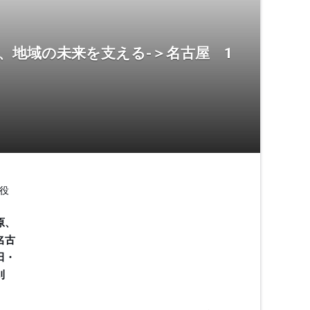
、地域の未来を支える-＞名古屋 1
役
原、
名古
田・
刈