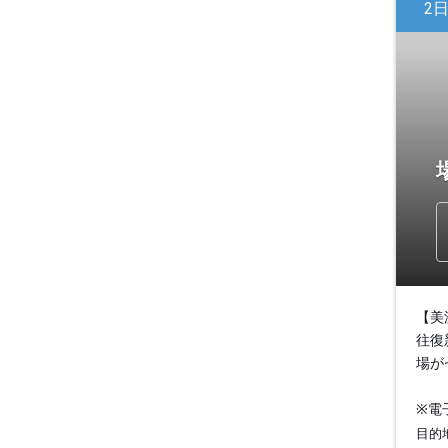
2
【美
往復
場が
※電
目的