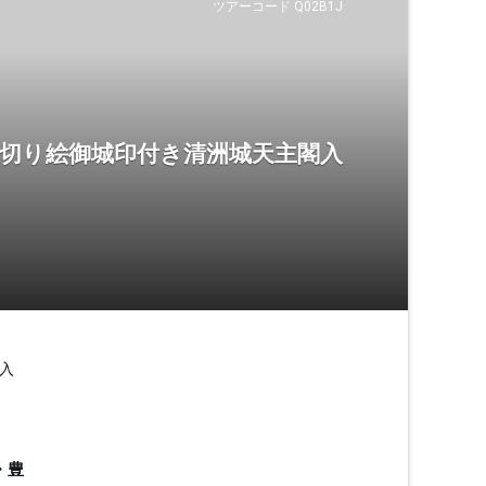
ツアーコード Q02B1J
 切り絵御城印付き清洲城天主閣入
入
・豊