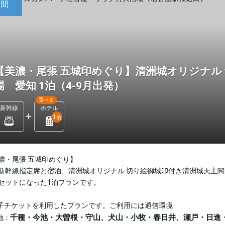
日間
【美濃・尾張 五城印めぐり】清洲城オリジナル
場 愛知 1泊（4-9月出発）
選べる
新幹線
ホテル
1
泊
濃・尾張 五城印めぐり】
新幹線指定席と宿泊、清洲城オリジナル 切り絵御城印付き清洲城天主閣
セットになった1泊プランです。
子チケットを利用したプランです。ご利用には通信環境
千種・今池・大曽根・守山、犬山・小牧・春日井、瀬戸・日進
地：