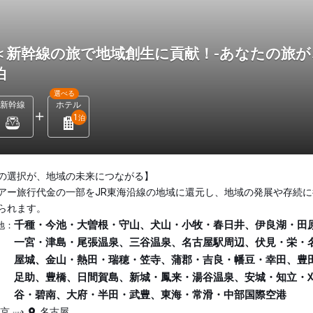
＜新幹線の旅で地域創生に貢献！-あなたの旅が
泊
選べる
新幹線
ホテル
1
泊
の選択が、地域の未来につながる】
アー旅行代金の一部をJR東海沿線の地域に還元し、地域の発展や存続に
られます。
千種・今池・大曽根・守山、犬山・小牧・春日井、伊良湖・田
地：
一宮・津島・尾張温泉、三谷温泉、名古屋駅周辺、伏見・栄・
屋城、金山・熱田・瑞穂・笠寺、蒲郡・吉良・幡豆・幸田、豊
足助、豊橋、日間賀島、新城・鳳来・湯谷温泉、安城・知立・
谷・碧南、大府・半田・武豊、東海・常滑・中部国際空港
東京
名古屋