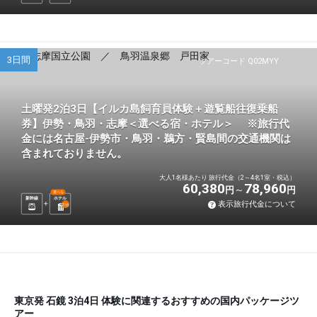
3日間
ツアーコード Q02MYY
土曜発2泊3日【イルカ島飼育員体験＋遊覧船往復乗船
券】伊勢・鳥羽・志摩＜選べる宿・ホテル＞ ※旅行代
金には名古屋-伊勢市・鳥羽・鵜方・賢島間の交通機関は
含まれておりません。
大人1名様あたり 旅行代金（2～4名1室・税込）
60,380
78,960
円
円
選べる
新幹線
ホテル
表示旅行代金について
2
泊
東京発 石鏡 3泊4日 体験に関連するおすすめの国内パッケージツ
アー