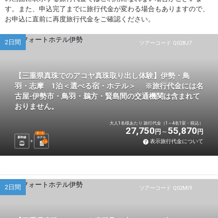
す。また、申込完了までに旅行代金が変わる場合もありますので、
お申込に直前に再度旅行代金をご確認ください。
2日間
ツアーコード Q028J7
【三重県真珠でのアコヤ真珠取り出し体験】伊勢・鳥
羽・志摩 1泊＜選べる宿・ホテル＞ ※旅行代金には名
古屋-伊勢市・鳥羽・鵜方・賢島間の交通機関は含まれて
おりません。
大人1名様あたり 旅行代金（1～4名1室・税込）
27,750
55,870
円
円
選べる
新幹線
ホテル
表示旅行代金について
1
泊
2日間
ツアーコード Q02MI9