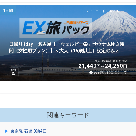
1日間
ツアーコード Q02M5N
日帰り1day 名古屋【「ウェルビー栄」サウナ体験３時
間（女性用プラン）】＜大人（16歳以上）設定のみ＞
大人1名様あたり 旅行代金
21,440
24,260
円
円
新幹線
表示旅行代金について
関連キーワード
東京発 石鏡 3泊4日