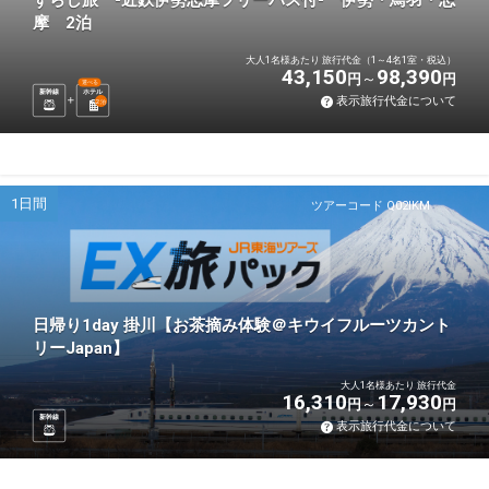
ずらし旅 -近鉄伊勢志摩フリーパス付- 伊勢・鳥羽・志
摩 2泊
大人1名様あたり 旅行代金（1～4名1室・税込）
43,150
98,390
円
円
選べる
新幹線
ホテル
表示旅行代金について
2
泊
1日間
ツアーコード Q02IKM
日帰り1day 掛川【お茶摘み体験＠キウイフルーツカント
リーJapan】
大人1名様あたり 旅行代金
16,310
17,930
円
円
新幹線
表示旅行代金について