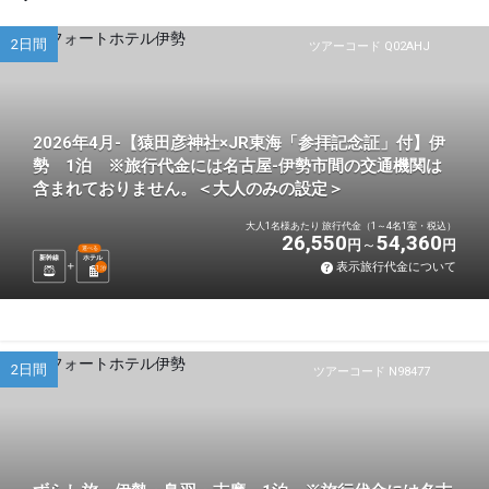
2日間
ツアーコード Q02AHJ
2026年4月-【猿田彦神社×JR東海「参拝記念証」付】伊
勢 1泊 ※旅行代金には名古屋-伊勢市間の交通機関は
含まれておりません。＜大人のみの設定＞
大人1名様あたり 旅行代金（1～4名1室・税込）
26,550
54,360
円
円
選べる
新幹線
ホテル
表示旅行代金について
1
泊
2日間
ツアーコード N98477