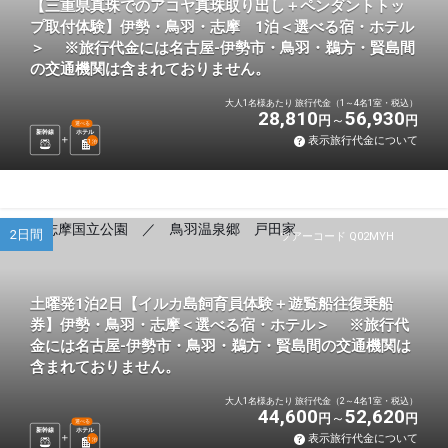
【三重県真珠でのアコヤ真珠取り出し＋ペンダントトッ
プ取付体験】伊勢・鳥羽・志摩 1泊＜選べる宿・ホテル
＞ ※旅行代金には名古屋-伊勢市・鳥羽・鵜方・賢島間
の交通機関は含まれておりません。
大人1名様あたり 旅行代金（1～4名1室・税込）
28,810
56,930
円
円
選べる
新幹線
ホテル
表示旅行代金について
1
泊
2日間
ツアーコード Q02MYH
土曜発1泊2日【イルカ島飼育員体験＋遊覧船往復乗船
券】伊勢・鳥羽・志摩＜選べる宿・ホテル＞ ※旅行代
金には名古屋-伊勢市・鳥羽・鵜方・賢島間の交通機関は
含まれておりません。
大人1名様あたり 旅行代金（2～4名1室・税込）
44,600
52,620
円
円
選べる
新幹線
ホテル
表示旅行代金について
1
泊