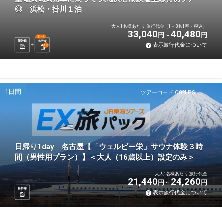
◎ 浜松・掛川１泊
大人1名様あたり 旅行代金（1～3名1室・税込）
33,040
40,480
円
円
選べる
新幹線
ホテル
表示旅行代金について
1
泊
1日間
ツアーコード Q02LPS
日帰り1day 名古屋【「ウェルビー栄」サウナ体験３時
間（男性用プラン）】＜大人（16歳以上）設定のみ＞
大人1名様あたり 旅行代金
21,440
24,260
円
円
新幹線
表示旅行代金について