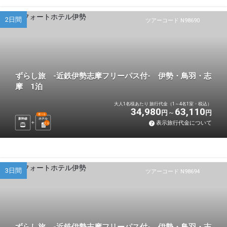
2日間
ツアーコード N98690
ずらし旅 -近鉄伊勢志摩フリーパス付- 伊勢・鳥羽・志
摩 1泊
大人1名様あたり 旅行代金（1～4名1室・税込）
34,980
63,110
円
円
選べる
新幹線
ホテル
表示旅行代金について
1
泊
3日間
ツアーコード N98694