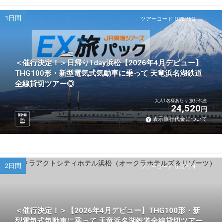
1日間
ツアーコード Q02P6G
＜催行決定！＞日帰り1day浜松【2026年4月デビュー】
THG100形・新型電気式気動車に乗って 天竜浜名湖鉄道
全線貸切ツアー◎
大人1名様あたり 旅行代金
24,520
円
新幹線
表示旅行代金について
2日間
ツアーコード Q02P7N
＜催行決定！＞【2026年4月デビュー】THG100形・新
型電気式気動車に乗って 天竜浜名湖鉄道全線貸切ツアー