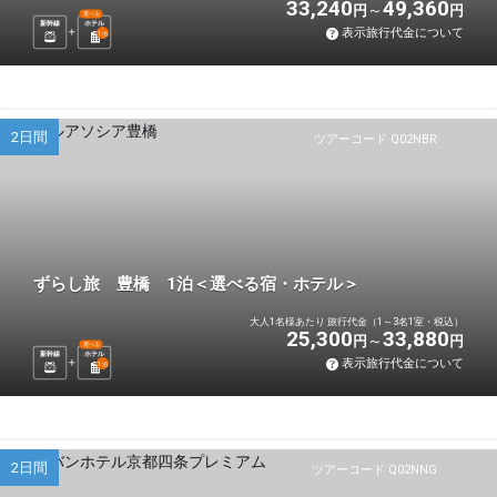
33,240
49,360
円
円
選べる
新幹線
ホテル
表示旅行代金について
1
泊
2日間
ツアーコード Q02NBR
ずらし旅 豊橋 1泊＜選べる宿・ホテル＞
大人1名様あたり 旅行代金（1～3名1室・税込）
25,300
33,880
円
円
選べる
新幹線
ホテル
表示旅行代金について
1
泊
2日間
ツアーコード Q02NNG