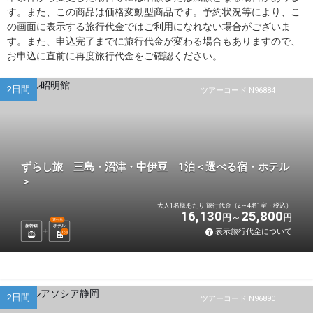
す。また、この商品は価格変動型商品です。予約状況等により、こ
の画面に表示する旅行代金ではご利用になれない場合がございま
す。また、申込完了までに旅行代金が変わる場合もありますので、
お申込に直前に再度旅行代金をご確認ください。
2日間
ツアーコード N96884
ずらし旅 三島・沼津・中伊豆 1泊＜選べる宿・ホテル
＞
大人1名様あたり 旅行代金（2～4名1室・税込）
16,130
25,800
円
円
選べる
新幹線
ホテル
表示旅行代金について
1
泊
2日間
ツアーコード N96890