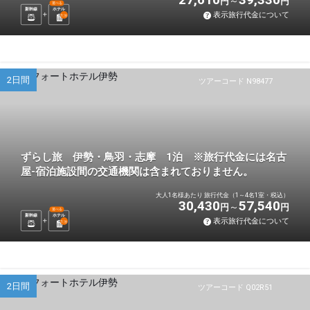
円
円
選べる
新幹線
ホテル
表示旅行代金について
1
泊
2日間
ツアーコード N98477
ずらし旅 伊勢・鳥羽・志摩 1泊 ※旅行代金には名古
屋-宿泊施設間の交通機関は含まれておりません。
大人1名様あたり 旅行代金（1～4名1室・税込）
30,430
57,540
円
円
選べる
新幹線
ホテル
表示旅行代金について
1
泊
2日間
ツアーコード Q02R51