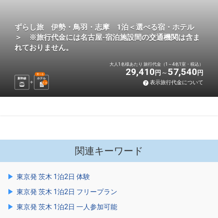
ずらし旅 伊勢・鳥羽・志摩 1泊＜選べる宿・ホテル
＞ ※旅行代金には名古屋-宿泊施設間の交通機関は含ま
れておりません。
大人1名様あたり 旅行代金（1～4名1室・税込）
29,410
57,540
円
円
選べる
新幹線
ホテル
表示旅行代金について
1
泊
関連キーワード
東京発 茨木 1泊2日 体験
東京発 茨木 1泊2日 フリープラン
東京発 茨木 1泊2日 一人参加可能