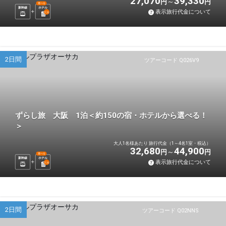
27,070
39,330
円
円
選べる
新幹線
ホテル
表示旅行代金について
1
泊
2日間
ツアーコード Q026V9
ずらし旅 大阪 1泊＜約150の宿・ホテルから選べる！
＞
大人1名様あたり 旅行代金（1～4名1室・税込）
32,680
44,900
円
円
選べる
新幹線
ホテル
表示旅行代金について
1
泊
2日間
ツアーコード Q02NNS