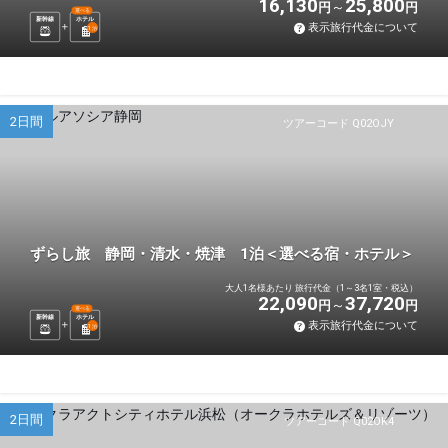
16,130
25,800
円
円
選べる
新幹線
ホテル
表示旅行代金について
1
泊
2日間
ツアーコード Q02OJY
ずらし旅 静岡・清水・焼津 1泊＜選べる宿・ホテル＞
大人1名様あたり 旅行代金（1～3名1室・税込）
22,090
37,720
円
円
選べる
新幹線
ホテル
表示旅行代金について
1
泊
2日間
ツアーコード Q02OK4