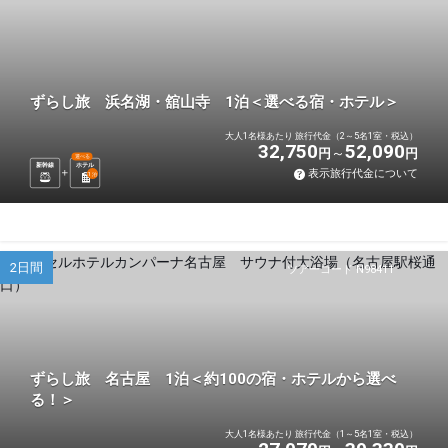
ずらし旅 浜名湖・舘山寺 1泊＜選べる宿・ホテル＞
大人1名様あたり 旅行代金（2～5名1室・税込）
32,750
52,090
円
円
選べる
新幹線
ホテル
表示旅行代金について
1
泊
2日間
ツアーコード N98411
ずらし旅 名古屋 1泊＜約100の宿・ホテルから選べ
る！＞
大人1名様あたり 旅行代金（1～5名1室・税込）