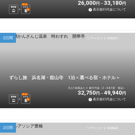
26,000
33,180
円
円
選べる
新幹線
ホテル
表示旅行代金について
1
泊
2日間
ツアーコード N96911
ずらし旅 浜名湖・舘山寺 1泊＜選べる宿・ホテル＞
大人1名様あたり 旅行代金（2～6名1室・税込）
32,750
49,940
円
円
選べる
新幹線
ホテル
表示旅行代金について
1
泊
2日間
ツアーコード N98441