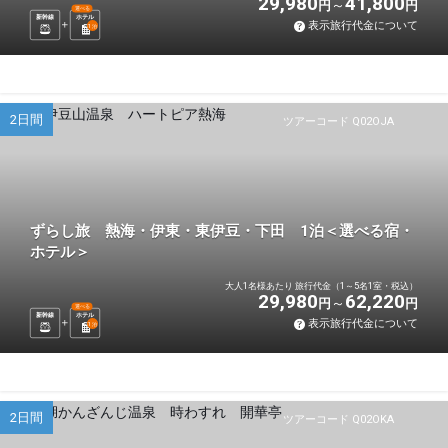
29,980
41,800
円
円
選べる
新幹線
ホテル
表示旅行代金について
1
泊
2日間
ツアーコード Q02OJA
ずらし旅 熱海・伊東・東伊豆・下田 1泊＜選べる宿・
ホテル＞
大人1名様あたり 旅行代金（1～5名1室・税込）
29,980
62,220
円
円
選べる
新幹線
ホテル
表示旅行代金について
1
泊
2日間
ツアーコード Q02OKA