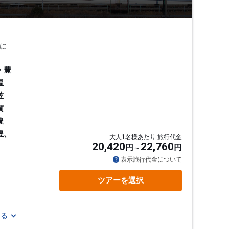
に
・豊
温
笠
賀
豊
豊、
大人1名様あたり 旅行代金
20,420
22,760
円
円
表示旅行代金について
ツアーを選択
見る