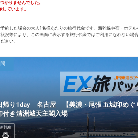
見つかりませんでした。
示しています。
で予約した場合の大人1名様あたりの旅行代金です。新幹線や宿・ホテル
約状況等により、この画面に表示する旅行代金ではご利用になれない場
ください。
日間
日帰り1day 名古屋 【美濃・尾張 五城印め
印付き清洲城天主閣入場
新幹線