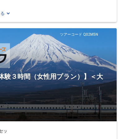
見る
ツアーコード Q02M5N
ナ体験３時間（女性用プラン）】＜大
セッ