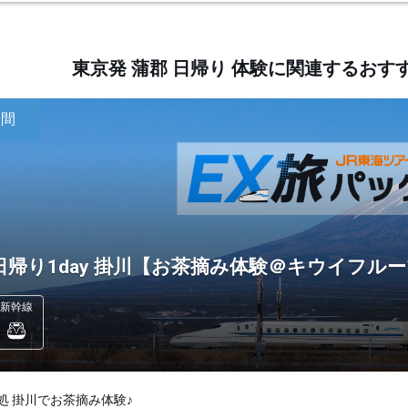
東京発 蒲郡 日帰り 体験に関連するお
日間
日帰り1day 掛川【お茶摘み体験＠キウイフルー
新幹線
処 掛川でお茶摘み体験♪