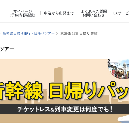
よくあるご質問
マイページ
申込から出発まで
EXサー
お問い合わせ
（予約内容確認）
新幹線日帰り旅行・日帰りツアー
東京発 蒲郡 日帰り 体験
ジツアー