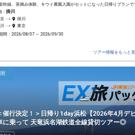
新幹線、茶摘み体験、キウイ農園入園がセットになった日帰りプランで
掛川
地：
東京
掛川
掛川
東京
間：2026/08/07 ～ 2026/09/30
ツアー情報をもっと
日間
＜催行決定！＞日帰り1day浜松【2026年4月デ
車に乗って 天竜浜名湖鉄道全線貸切ツアー◎