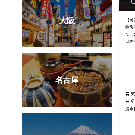
大阪
【美
往復
なっ
目的
名古屋
設定期