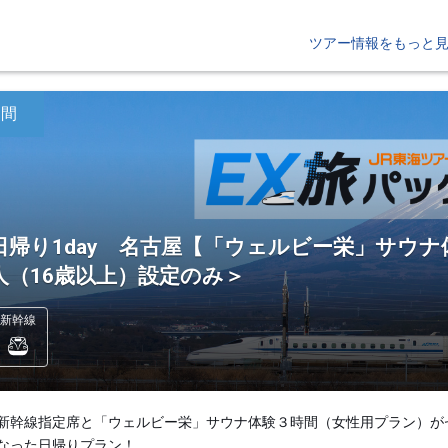
ツアー情報をもっと
日間
日帰り1day 名古屋【「ウェルビー栄」サウ
人（16歳以上）設定のみ＞
新幹線
新幹線指定席と「ウェルビー栄」サウナ体験３時間（女性用プラン）が
なった日帰りプラン！