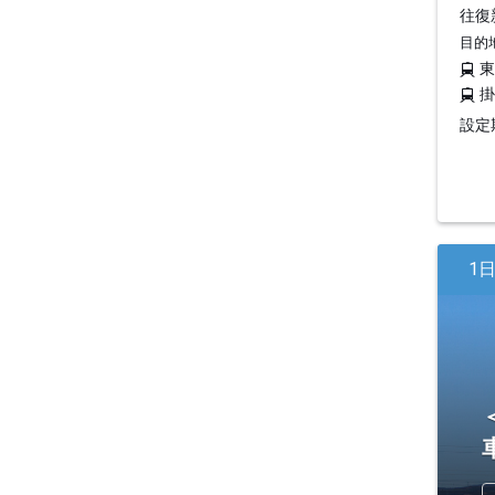
往復
目的
設定期
1