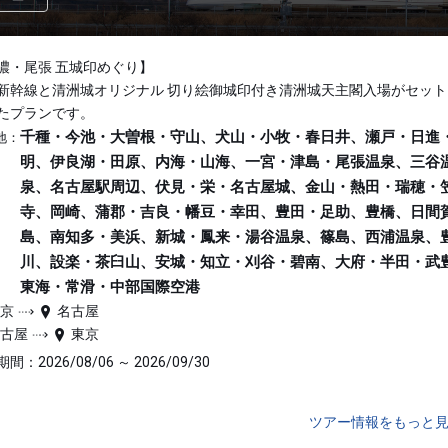
濃・尾張 五城印めぐり】
新幹線と清洲城オリジナル 切り絵御城印付き清洲城天主閣入場がセット
たプランです。
千種・今池・大曽根・守山、犬山・小牧・春日井、瀬戸・日進
地：
明、伊良湖・田原、内海・山海、一宮・津島・尾張温泉、三谷
泉、名古屋駅周辺、伏見・栄・名古屋城、金山・熱田・瑞穂・
寺、岡崎、蒲郡・吉良・幡豆・幸田、豊田・足助、豊橋、日間
島、南知多・美浜、新城・鳳来・湯谷温泉、篠島、西浦温泉、
川、設楽・茶臼山、安城・知立・刈谷・碧南、大府・半田・武
東海・常滑・中部国際空港
東京
名古屋
名古屋
東京
間：2026/08/06 ～ 2026/09/30
ツアー情報をもっと