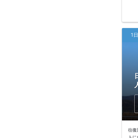
1
往復
トに