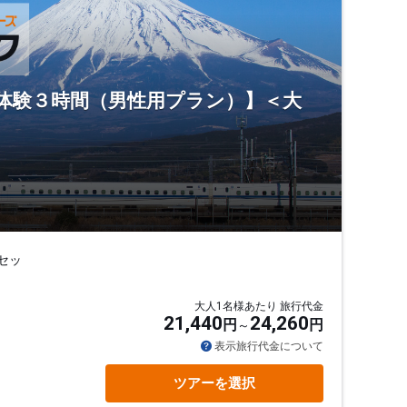
ナ体験３時間（男性用プラン）】＜大
セッ
大人1名様あたり 旅行代金
21,440
24,260
円
円
表示旅行代金について
ツアーを選択