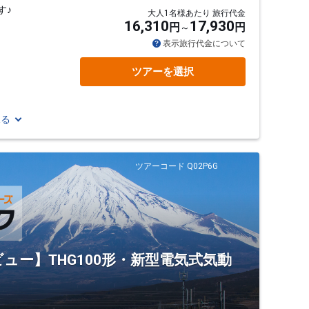
す♪
大人1名様あたり 旅行代金
16,310
17,930
円
円
表示旅行代金について
ツアーを選択
見る
ツアーコード Q02P6G
ビュー】THG100形・新型電気式気動