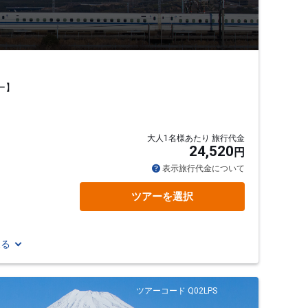
ー】
大人1名様あたり 旅行代金
24,520
円
表示旅行代金について
ツアーを選択
見る
ツアーコード Q02LPS