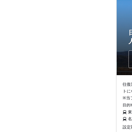
往復
トに
※当
目的
設定期