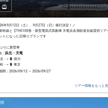
新幹線
026年9月12日（土）、9月27日（日）催行決定！／
新幹線と【THG100形・新型電気式気動車 天竜浜名湖鉄道全線貸切ツア
ットになった日帰りプランです
年ぶりに新型車
浜北・天竜
地：
東京
掛川
浜松
東京
間：2026/09/12 ～ 2026/09/27
ツアー情報をもっと
日間