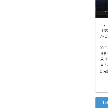
＼2
往復
がセ
25
目的
設定期
1