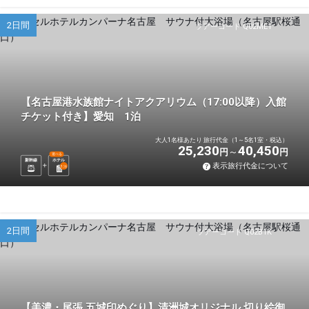
2日間
ツアーコード Q02ME1
【名古屋港水族館ナイトアクアリウム（17:00以降）入館
チケット付き】愛知 1泊
大人1名様あたり 旅行代金（1～5名1室・税込）
25,230
40,450
円
円
選べる
新幹線
ホテル
表示旅行代金について
1
泊
2日間
ツアーコード Q02B1K
【美濃・尾張 五城印めぐり】清洲城オリジナル 切り絵御