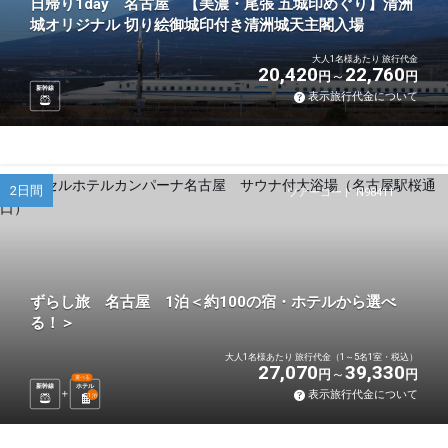
日帰り1day 名古屋 【美濃・尾張 五城印めぐり】清洲
城オリジナル 切り絵御城印付き清洲城天主閣入場
大人1名様あたり 旅行代金
20,420
22,760
円
円
新幹線
表示旅行代金について
2日間
ツアーコード N98411
ずらし旅 名古屋 1泊＜約100の宿・ホテルから選べ
る！＞
大人1名様あたり 旅行代金（1～5名1室・税込）
27,070
39,330
円
円
選べる
新幹線
ホテル
表示旅行代金について
1
泊