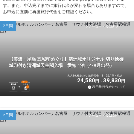
す。また、申込完了までに旅行代金が変わる場合もありますので、
お申込に直前に再度旅行代金をご確認ください。
2日間
ツアーコード Q02B1J
【美濃・尾張 五城印めぐり】清洲城オリジナル 切り絵御
城印付き清洲城天主閣入場 愛知 1泊（4-9月出発）
大人1名様あたり 旅行代金（1～5名1室・税込）
24,580
39,830
円
円
選べる
新幹線
ホテル
表示旅行代金について
1
泊
2日間
ツアーコード Q02C5Y