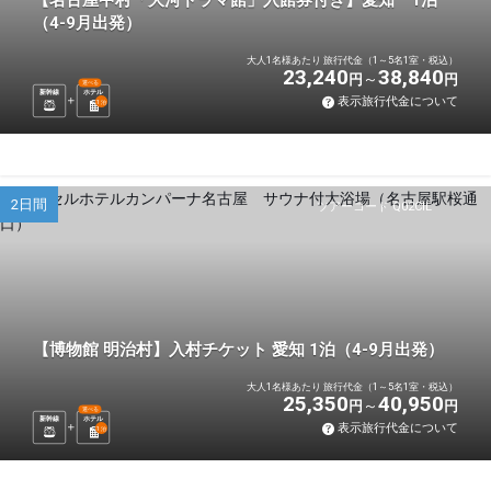
【名古屋中村「大河ドラマ館」入館券付き】愛知 1泊
（4-9月出発）
大人1名様あたり 旅行代金（1～5名1室・税込）
23,240
38,840
円
円
選べる
新幹線
ホテル
表示旅行代金について
1
泊
2日間
ツアーコード Q02CIL
【博物館 明治村】入村チケット 愛知 1泊（4-9月出発）
大人1名様あたり 旅行代金（1～5名1室・税込）
25,350
40,950
円
円
選べる
新幹線
ホテル
表示旅行代金について
1
泊