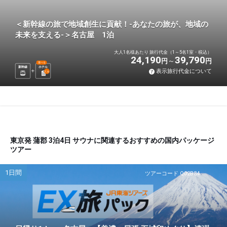
＜新幹線の旅で地域創生に貢献！-あなたの旅が、地域の
未来を支える-＞名古屋 1泊
大人1名様あたり 旅行代金（1～5名1室・税込）
24,190
39,790
円
円
選べる
新幹線
ホテル
表示旅行代金について
1
泊
東京発 蒲郡 3泊4日 サウナに関連するおすすめの国内パッケージ
ツアー
1日間
ツアーコード Q02B34