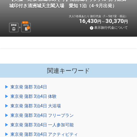
城印付き清洲城天主閣入場 愛知 1泊（4-9月出発）
大人1名様あたり 旅行代金（1～5名1室・税込）
16,430
30,370
円
円
選べる
新幹線
ホテル
表示旅行代金について
1
泊
関連キーワード
東京発 蒲郡 3泊4日
東京発 蒲郡 3泊4日 体験
東京発 蒲郡 3泊4日 大浴場
東京発 蒲郡 3泊4日 フリープラン
東京発 蒲郡 3泊4日 一人参加可能
東京発 蒲郡 3泊4日 アクティビティ