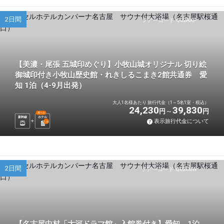
2日間
ツアーコード Q02AXP
【美濃・尾張 五城印めぐり】小牧山城オリジナル 切り絵
御城印付き小牧山歴史館・れきしるこまき2館共通券 愛
知 1泊（4-9月出発）
大人1名様あたり 旅行代金（1～5名1室・税込）
24,230
39,830
円
円
選べる
新幹線
ホテル
表示旅行代金について
1
泊
2日間
ツアーコード Q02C8W