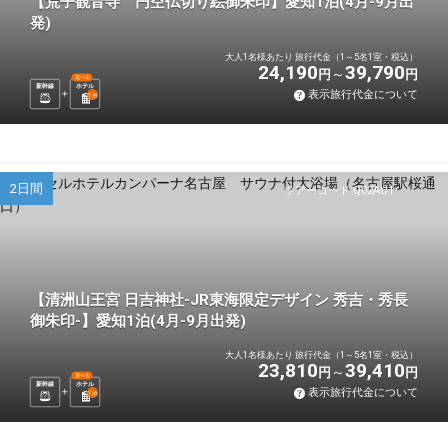
【荒子観音寺 円空仏切り絵御朱印】愛知1泊(4月-9月出
発)
大人1名様あたり 旅行代金（1～5名1室・税込）
24,190
39,790
円
円
選べる
新幹線
ホテル
表示旅行代金について
1
泊
2日間
ツアーコード Q02AU1
【清洲山王宮 日吉神社-JR東海限定デザイン 秀吉・秀長
御朱印-】愛知1泊(4月-9月出発)
大人1名様あたり 旅行代金（1～5名1室・税込）
23,810
39,410
円
円
選べる
新幹線
ホテル
表示旅行代金について
1
泊