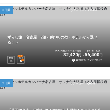
3日間
ツアーコード N98416
ずらし旅 名古屋 2泊＜約100の宿・ホテルから選べ
る！＞
大人1名様あたり 旅行代金（1～5名1室・税込）
32,420
56,400
円
円
選べる
新幹線
ホテル
表示旅行代金について
2
泊
2日間
ツアーコード Q02AT1