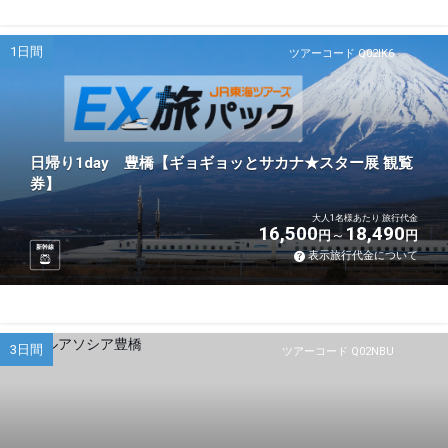
1日間
ツアーコード Q02IK6
日帰り1day 豊橋【ギョギョッとサカナ★スター展 観覧
券】
大人1名様あたり 旅行代金
16,500
18,490
円
円
新幹線
表示旅行代金について
3日間
ツアーコード Q02NBU