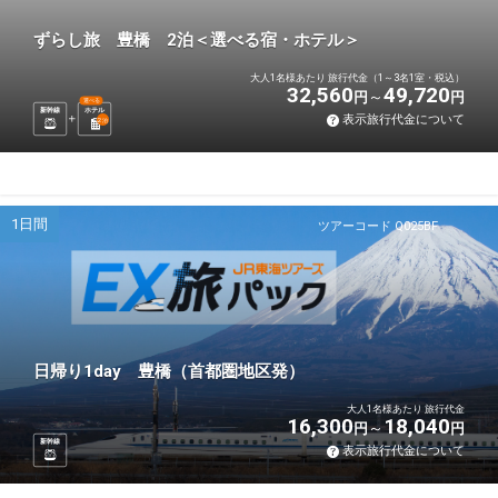
ずらし旅 豊橋 2泊＜選べる宿・ホテル＞
大人1名様あたり 旅行代金（1～3名1室・税込）
32,560
49,720
円
円
選べる
新幹線
ホテル
表示旅行代金について
2
泊
1日間
ツアーコード Q025BF
日帰り1day 豊橋（首都圏地区発）
大人1名様あたり 旅行代金
16,300
18,040
円
円
新幹線
表示旅行代金について