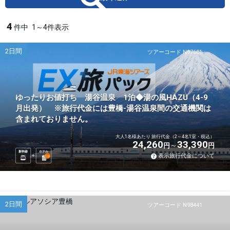
4
件中
1～4件表示
2日間
ツアーコード N97601
ゆったりお値打ち 湯谷温泉 1泊◆湯の風HAZU（4-9
月出発） ※旅行代金には豊橋-湯谷温泉間の交通機関は
含まれておりません。
大人1名様あたり 旅行代金（2～4名1室・税込）
24,260
33,390
円
円
新幹線
ホテル
表示旅行代金について
1
泊
2日間
ツアーコード N98441