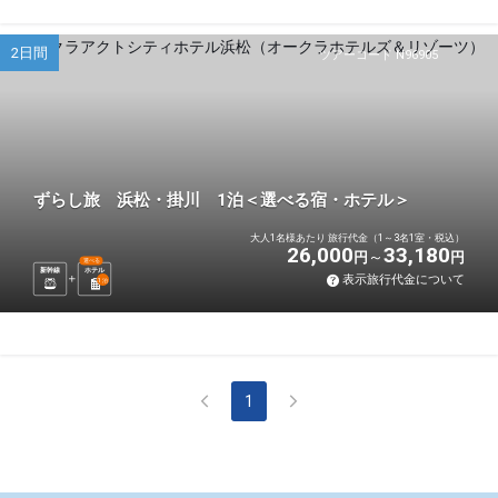
2日間
ツアーコード N96905
ずらし旅 浜松・掛川 1泊＜選べる宿・ホテル＞
大人1名様あたり 旅行代金（1～3名1室・税込）
26,000
33,180
円
円
選べる
新幹線
ホテル
表示旅行代金について
1
泊
1