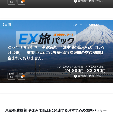
表示旅行代金について
1
泊
2日間
ツアーコード Q02NK4
ゆったりお値打ち 湯谷温泉 1泊◆湯の風HAZU（10-3
月出発） ※旅行代金には豊橋-湯谷温泉間の交通機関は
含まれておりません。
大人1名様あたり 旅行代金（2～6名1室・税込）
24,800
33,390
円
円
新幹線
ホテル
表示旅行代金について
1
泊
東京発 豊橋着 冬休み 1泊2日に関連するおすすめの国内パッケー