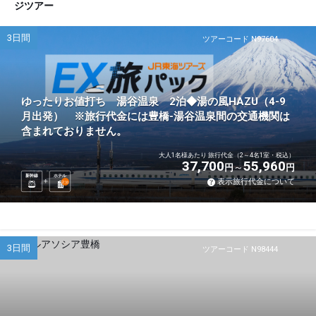
ジツアー
3日間
ツアーコード N97604
ゆったりお値打ち 湯谷温泉 2泊◆湯の風HAZU（4-9
月出発） ※旅行代金には豊橋-湯谷温泉間の交通機関は
含まれておりません。
大人1名様あたり 旅行代金（2～4名1室・税込）
37,700
55,960
円
円
新幹線
ホテル
表示旅行代金について
2
泊
3日間
ツアーコード N98444