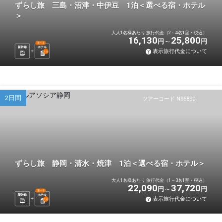
ずらし旅 三島・沼津・中伊豆 1泊＜選べる宿・ホテル
＞
大人1名様あたり 旅行代金（2～4名1室・税込）
16,130
25,800
円
円
選べる
新幹線
ホテル
表示旅行代金について
1
泊
2日間
ツアーコード N96890
ずらし旅 静岡・清水・焼津 1泊＜選べる宿・ホテル＞
大人1名様あたり 旅行代金（1～3名1室・税込）
22,090
37,720
円
円
選べる
新幹線
ホテル
表示旅行代金について
1
泊