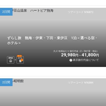
2日間
ツアーコード N96872
ずらし旅 熱海・伊東・下田・東伊豆 1泊＜選べる宿・
ホテル＞
大人1名様あたり 旅行代金（2～5名1室・税込）
29,980
41,800
円
円
選べる
新幹線
ホテル
表示旅行代金について
1
泊
2日間
ツアーコード N96884