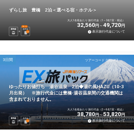
ずらし旅 豊橋 2泊＜選べる宿・ホテル＞
大人1名様あたり 旅行代金（1～3名1室・税込）
32,560
49,720
円
円
選べる
新幹線
ホテル
表示旅行代金について
2
泊
3日間
ツアーコード Q02NK7
ゆったりお値打ち 湯谷温泉 2泊◆湯の風HAZU（10-3
月出発） ※旅行代金には豊橋-湯谷温泉間の交通機関は
含まれておりません。
大人1名様あたり 旅行代金（2～6名1室・税込）
38,780
53,820
円
円
新幹線
ホテル
表示旅行代金について
2
泊