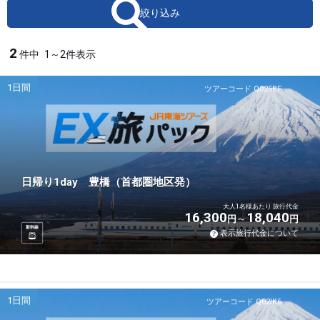
絞り込み
2
件中
1～2件表示
1日間
ツアーコード Q025BF
日帰り1day 豊橋（首都圏地区発）
大人1名様あたり 旅行代金
16,300
18,040
円
円
新幹線
表示旅行代金について
1日間
ツアーコード Q02IK6