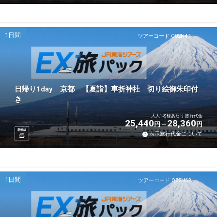
1日間
ツアーコード Q02N4T
日帰り1day 京都 【夏詣】車折神社 切り絵御朱印付
き
大人1名様あたり 旅行代金
25,440
28,360
円
円
新幹線
表示旅行代金について
1日間
ツアーコード Q02N62