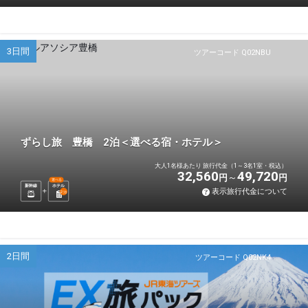
3日間
ツアーコード Q02NBU
ずらし旅 豊橋 2泊＜選べる宿・ホテル＞
大人1名様あたり 旅行代金（1～3名1室・税込）
32,560
49,720
円
円
選べる
新幹線
ホテル
表示旅行代金について
2
泊
2日間
ツアーコード Q02NK4