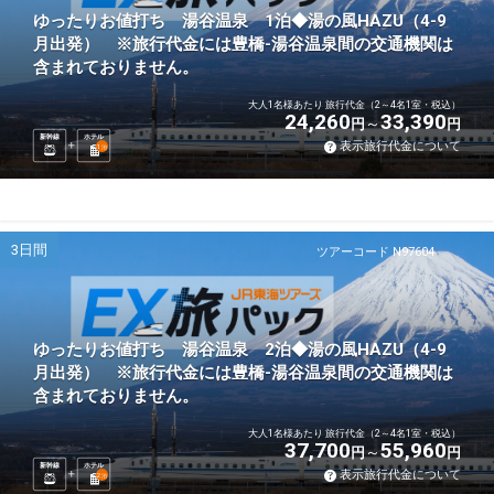
ゆったりお値打ち 湯谷温泉 1泊◆湯の風HAZU（4-9
月出発） ※旅行代金には豊橋-湯谷温泉間の交通機関は
含まれておりません。
大人1名様あたり 旅行代金（2～4名1室・税込）
24,260
33,390
円
円
新幹線
ホテル
表示旅行代金について
1
泊
3日間
ツアーコード N97604
ゆったりお値打ち 湯谷温泉 2泊◆湯の風HAZU（4-9
月出発） ※旅行代金には豊橋-湯谷温泉間の交通機関は
含まれておりません。
大人1名様あたり 旅行代金（2～4名1室・税込）
37,700
55,960
円
円
新幹線
ホテル
表示旅行代金について
2
泊