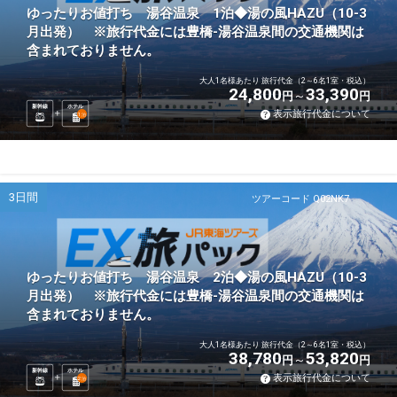
ゆったりお値打ち 湯谷温泉 1泊◆湯の風HAZU（10-3
月出発） ※旅行代金には豊橋-湯谷温泉間の交通機関は
含まれておりません。
大人1名様あたり 旅行代金（2～6名1室・税込）
24,800
33,390
円
円
新幹線
ホテル
表示旅行代金について
1
泊
3日間
ツアーコード Q02NK7
ゆったりお値打ち 湯谷温泉 2泊◆湯の風HAZU（10-3
月出発） ※旅行代金には豊橋-湯谷温泉間の交通機関は
含まれておりません。
大人1名様あたり 旅行代金（2～6名1室・税込）
38,780
53,820
円
円
新幹線
ホテル
表示旅行代金について
2
泊