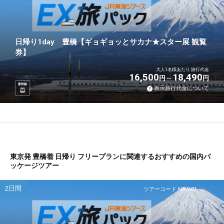
日帰り1day 豊橋【ギョギョッとサカナ★スター展 観覧
券】
大人1名様あたり 旅行代金
16,500
18,490
円
円
新幹線
表示旅行代金について
東京発 豊橋着 日帰り フリープランに関連するおすすめの国内パ
ッケージツアー
2日間
ツアーコード N97601