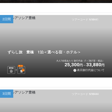
2日間
ツアーコード N98441
ずらし旅 豊橋 1泊＜選べる宿・ホテル＞
大人1名様あたり 旅行代金（1～3名1室・税込）
25,300
33,880
円
円
選べる
新幹線
ホテル
表示旅行代金について
1
泊
3日間
ツアーコード N98444