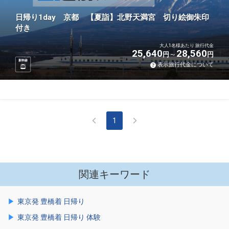
日帰り1day 京都 【夏詣】北野天満宮 切り絵御朱印
付き
大人1名様あたり 旅行代金
25,640
28,560
円
円
新幹線
表示旅行代金について
1
関連キーワード
東京発 豊橋着 日帰り
東京発 豊橋着 日帰り 体験