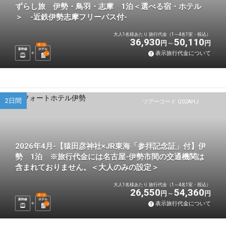
ずらし旅 伊勢・鳥羽・志摩 1泊＜選べる宿・ホテル
＞ -近鉄伊勢志摩フリーパス付-
大人1名様あたり 旅行代金（1～4名1室・税込）
36,930
50,110
円
円
選べる
新幹線
ホテル
表示旅行代金について
1
泊
2日間
ツアーコード Q02AHJ
2026年4月-【猿田彦神社×JR東海「参拝記念証」付】伊
勢 1泊 ※旅行代金には名古屋-伊勢市間の交通機関は
含まれておりません。＜大人のみの設定＞
大人1名様あたり 旅行代金（1～4名1室・税込）
26,550
54,360
円
円
選べる
新幹線
ホテル
表示旅行代金について
1
泊