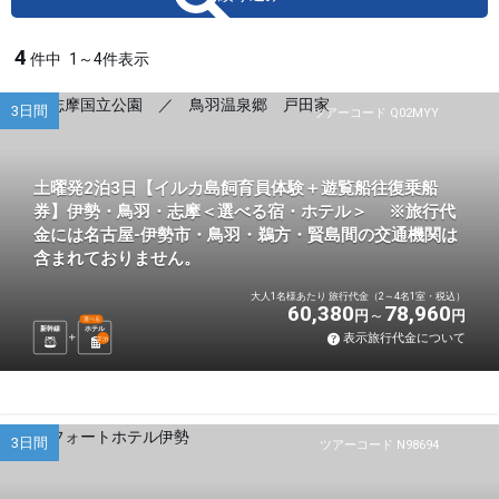
4
件中
1～4件表示
3日間
ツアーコード Q02MYY
土曜発2泊3日【イルカ島飼育員体験＋遊覧船往復乗船
券】伊勢・鳥羽・志摩＜選べる宿・ホテル＞ ※旅行代
金には名古屋-伊勢市・鳥羽・鵜方・賢島間の交通機関は
含まれておりません。
大人1名様あたり 旅行代金（2～4名1室・税込）
60,380
78,960
円
円
選べる
新幹線
ホテル
表示旅行代金について
2
泊
3日間
ツアーコード N98694