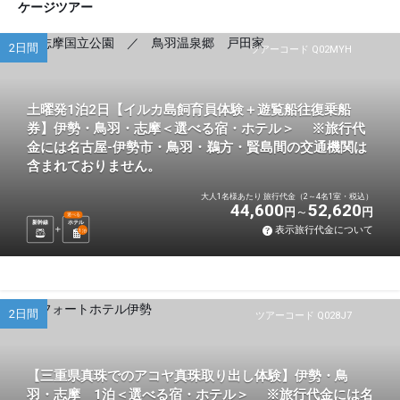
ケージツアー
2日間
ツアーコード Q02MYH
土曜発1泊2日【イルカ島飼育員体験＋遊覧船往復乗船
券】伊勢・鳥羽・志摩＜選べる宿・ホテル＞ ※旅行代
金には名古屋-伊勢市・鳥羽・鵜方・賢島間の交通機関は
含まれておりません。
大人1名様あたり 旅行代金（2～4名1室・税込）
44,600
52,620
円
円
選べる
新幹線
ホテル
表示旅行代金について
1
泊
2日間
ツアーコード Q028J7
【三重県真珠でのアコヤ真珠取り出し体験】伊勢・鳥
羽・志摩 1泊＜選べる宿・ホテル＞ ※旅行代金には名