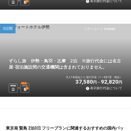
表示旅行代金について
2
泊
3日間
ツアーコード N98480
ずらし旅 伊勢・鳥羽・志摩 2泊 ※旅行代金には名古
屋-宿泊施設間の交通機関は含まれておりません。
大人1名様あたり 旅行代金（1～4名1室・税込）
37,580
92,820
円
円
選べる
新幹線
ホテル
表示旅行代金について
2
泊
東京発 賢島 2泊3日 フリープランに関連するおすすめの国内パッ