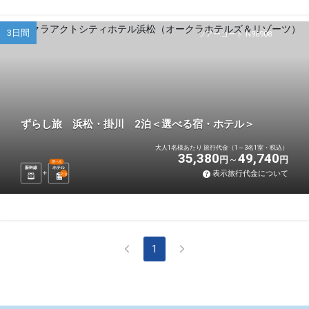
3日間
ツアーコード N96908
ずらし旅 浜松・掛川 2泊＜選べる宿・ホテル＞
大人1名様あたり 旅行代金（1～3名1室・税込）
35,380
49,740
円
円
選べる
新幹線
ホテル
表示旅行代金について
2
泊
1