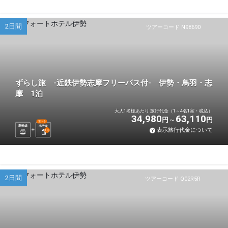
2日間
ツアーコード N98690
ずらし旅 -近鉄伊勢志摩フリーパス付- 伊勢・鳥羽・志
摩 1泊
大人1名様あたり 旅行代金（1～4名1室・税込）
34,980
63,110
円
円
選べる
新幹線
ホテル
表示旅行代金について
1
泊
2日間
ツアーコード Q02R5R