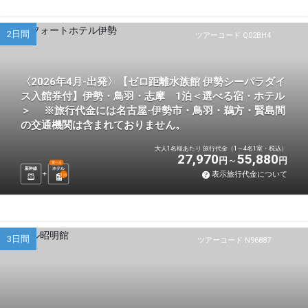
2日間
ツアーコード Q02BH4
〈2026年4月-出発〉【ゼロ距離水族館 伊勢シーパラダイ
ス入館券付】伊勢・鳥羽・志摩 1泊＜選べる宿・ホテル
＞ ※旅行代金には名古屋-伊勢市・鳥羽・鵜方・賢島間
の交通機関は含まれておりません。
大人1名様あたり 旅行代金（1～4名1室・税込）
27,970
55,880
円
円
選べる
新幹線
ホテル
表示旅行代金について
1
泊
3日間
ツアーコード N96887