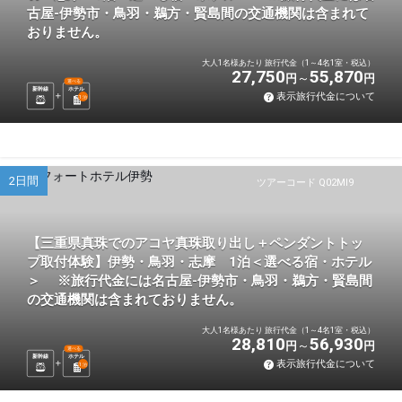
古屋-伊勢市・鳥羽・鵜方・賢島間の交通機関は含まれて
おりません。
大人1名様あたり 旅行代金（1～4名1室・税込）
27,750
55,870
円
円
選べる
新幹線
ホテル
表示旅行代金について
1
泊
2日間
ツアーコード Q02MI9
【三重県真珠でのアコヤ真珠取り出し＋ペンダントトッ
プ取付体験】伊勢・鳥羽・志摩 1泊＜選べる宿・ホテル
＞ ※旅行代金には名古屋-伊勢市・鳥羽・鵜方・賢島間
の交通機関は含まれておりません。
大人1名様あたり 旅行代金（1～4名1室・税込）
28,810
56,930
円
円
選べる
新幹線
ホテル
表示旅行代金について
1
泊