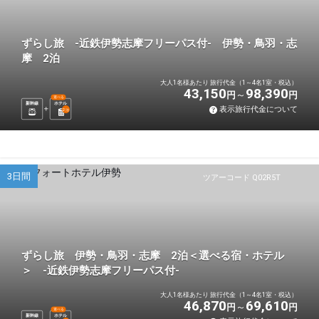
ずらし旅 -近鉄伊勢志摩フリーパス付- 伊勢・鳥羽・志
摩 2泊
大人1名様あたり 旅行代金（1～4名1室・税込）
43,150
98,390
円
円
選べる
新幹線
ホテル
表示旅行代金について
2
泊
3日間
ツアーコード Q02R5T
ずらし旅 伊勢・鳥羽・志摩 2泊＜選べる宿・ホテル
＞ -近鉄伊勢志摩フリーパス付-
大人1名様あたり 旅行代金（1～4名1室・税込）
46,870
69,610
円
円
選べる
新幹線
ホテル