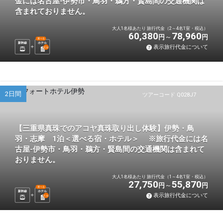
金には名古屋-伊勢市・鳥羽・鵜方・賢島間の交通機関は
含まれておりません。
大人1名様あたり 旅行代金（2～4名1室・税込）
60,380
78,960
円
円
選べる
新幹線
ホテル
表示旅行代金について
2
泊
2日間
ツアーコード Q028J7
【三重県真珠でのアコヤ真珠取り出し体験】伊勢・鳥
羽・志摩 1泊＜選べる宿・ホテル＞ ※旅行代金には名
古屋-伊勢市・鳥羽・鵜方・賢島間の交通機関は含まれて
おりません。
大人1名様あたり 旅行代金（1～4名1室・税込）
27,750
55,870
円
円
選べる
新幹線
ホテル
表示旅行代金について
1
泊