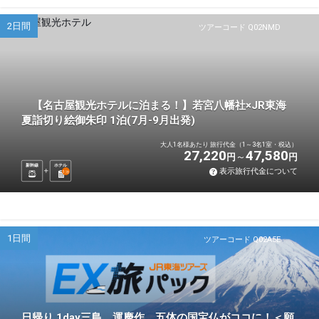
2日間
ツアーコード Q02NMD
【名古屋観光ホテルに泊まる！】若宮八幡社×JR東海
夏詣切り絵御朱印 1泊(7月-9月出発)
大人1名様あたり 旅行代金（1～3名1室・税込）
27,220
47,580
円
円
新幹線
ホテル
表示旅行代金について
1
泊
1日間
ツアーコード Q02A5E
日帰り 1day三島 運慶作 五体の国宝仏がココに！＜願