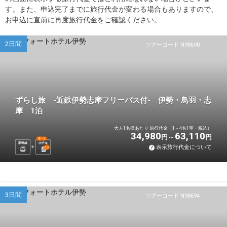
す。また、申込完了までに旅行代金が変わる場合もありますので、
お申込に直前に再度旅行代金をご確認ください。
2日間
ツアーコード N98690
ずらし旅 -近鉄伊勢志摩フリーパス付- 伊勢・鳥羽・志
摩 1泊
大人1名様あたり 旅行代金（1～4名1室・税込）
34,980
63,110
円
円
選べる
新幹線
ホテル
表示旅行代金について
1
泊
3日間
ツアーコード N98694