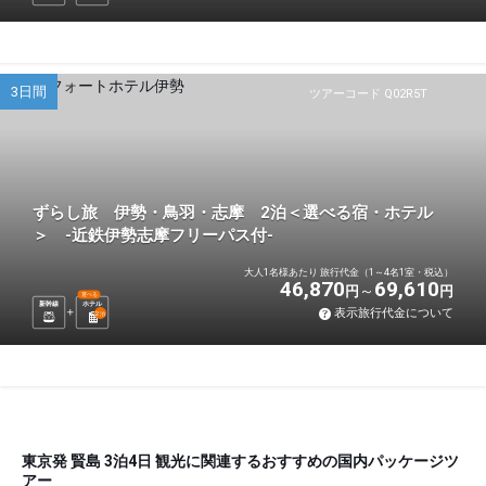
3日間
ツアーコード Q02R5T
ずらし旅 伊勢・鳥羽・志摩 2泊＜選べる宿・ホテル
＞ -近鉄伊勢志摩フリーパス付-
大人1名様あたり 旅行代金（1～4名1室・税込）
46,870
69,610
円
円
選べる
新幹線
ホテル
表示旅行代金について
2
泊
東京発 賢島 3泊4日 観光に関連するおすすめの国内パッケージツ
アー