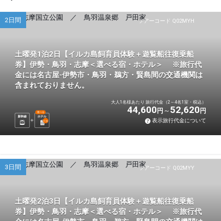
2日間
ツアーコード Q02MYH
土曜発1泊2日【イルカ島飼育員体験＋遊覧船往復乗船
券】伊勢・鳥羽・志摩＜選べる宿・ホテル＞ ※旅行代
金には名古屋-伊勢市・鳥羽・鵜方・賢島間の交通機関は
含まれておりません。
大人1名様あたり 旅行代金（2～4名1室・税込）
44,600
52,620
円
円
選べる
新幹線
ホテル
表示旅行代金について
1
泊
3日間
ツアーコード Q02MYY
土曜発2泊3日【イルカ島飼育員体験＋遊覧船往復乗船
券】伊勢・鳥羽・志摩＜選べる宿・ホテル＞ ※旅行代