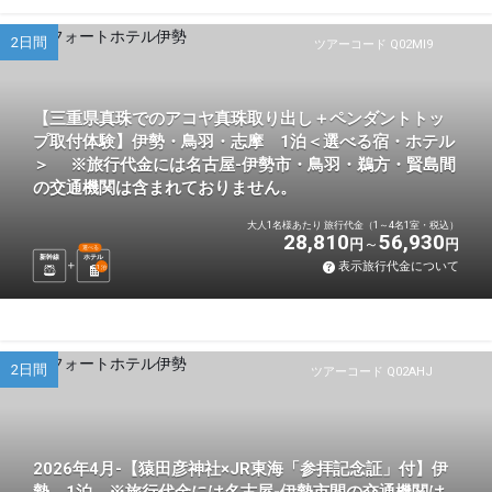
2日間
ツアーコード Q02MI9
【三重県真珠でのアコヤ真珠取り出し＋ペンダントトッ
プ取付体験】伊勢・鳥羽・志摩 1泊＜選べる宿・ホテル
＞ ※旅行代金には名古屋-伊勢市・鳥羽・鵜方・賢島間
の交通機関は含まれておりません。
大人1名様あたり 旅行代金（1～4名1室・税込）
28,810
56,930
円
円
選べる
新幹線
ホテル
表示旅行代金について
1
泊
2日間
ツアーコード Q02AHJ
2026年4月-【猿田彦神社×JR東海「参拝記念証」付】伊