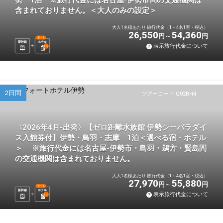
勢 1泊 ※旅行代金には名古屋-伊勢市間の交通機関は
含まれておりません。＜大人のみの設定＞
大人1名様あたり 旅行代金（1～4名1室・税込）
26,550
54,360
円
円
選べる
新幹線
ホテル
表示旅行代金について
1
泊
2日間
ツアーコード Q02BH4
〈2026年4月-出発〉【ゼロ距離水族館 伊勢シーパラダイ
ス入館券付】伊勢・鳥羽・志摩 1泊＜選べる宿・ホテル
＞ ※旅行代金には名古屋-伊勢市・鳥羽・鵜方・賢島間
の交通機関は含まれておりません。
大人1名様あたり 旅行代金（1～4名1室・税込）
27,970
55,880
円
円
選べる
新幹線
ホテル
表示旅行代金について
1
泊