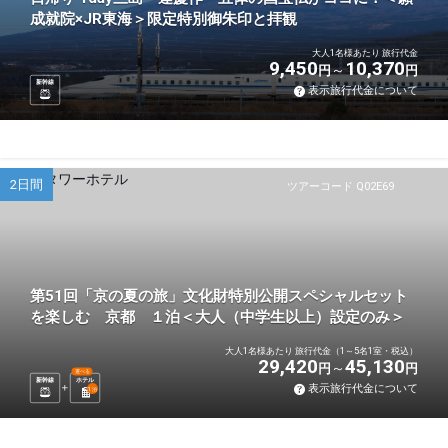
成就院×JR東海＞限定特別御朱印と拝観
大人1名様あたり 旅行代金
9,450
10,370
円
円
新幹線
表示旅行代金について
2日間
ツアーコード Q02E69
第51回「京の夏の旅」文化財特別公開スペシャルセット
を楽しむ 京都 １泊＜大人（中学生以上）設定のみ＞
大人1名様あたり 旅行代金（1～5名1室・税込）
29,420
45,130
円
円
選べる
新幹線
ホテル
表示旅行代金について
1
泊