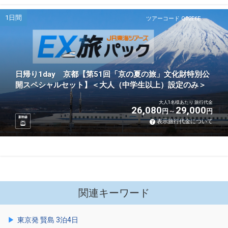
1日間
ツアーコード Q02E6E
日帰り1day 京都【第51回「京の夏の旅」文化財特別公
開スペシャルセット】＜大人（中学生以上）設定のみ＞
大人1名様あたり 旅行代金
26,080
29,000
円
円
新幹線
表示旅行代金について
関連キーワード
東京発 賢島 3泊4日