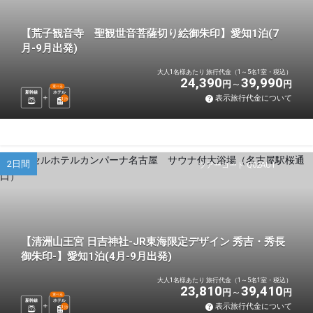
【荒子観音寺 聖観世音菩薩切り絵御朱印】愛知1泊(7
月-9月出発)
大人1名様あたり 旅行代金（1～5名1室・税込）
24,390
39,990
円
円
選べる
新幹線
ホテル
表示旅行代金について
1
泊
2日間
ツアーコード Q02AU1
【清洲山王宮 日吉神社-JR東海限定デザイン 秀吉・秀長
御朱印-】愛知1泊(4月-9月出発)
大人1名様あたり 旅行代金（1～5名1室・税込）
23,810
39,410
円
円
選べる
新幹線
ホテル
表示旅行代金について
1
泊