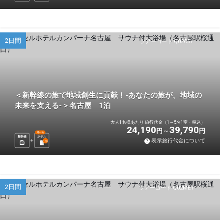
2日間
ツアーコード Q02C5Y
＜新幹線の旅で地域創生に貢献！-あなたの旅が、地域の
未来を支える-＞名古屋 1泊
大人1名様あたり 旅行代金（1～5名1室・税込）
24,190
39,790
円
円
選べる
新幹線
ホテル
表示旅行代金について
1
泊
2日間
ツアーコード Q02ME1