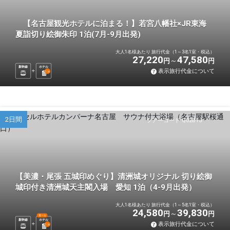
【名古屋観光ホテルに泊まる！】若宮八幡社×JR東海
夏詣切り絵御朱印 1泊(7月-9月出発)
大人1名様あたり 旅行代金（1～3名1室・税込）
27,220
47,580
円
円
新幹線
ホテル
表示旅行代金について
1
泊
2日間
ツアーコード Q02B1J
【美濃・尾張 五城印めぐり】清洲城オリジナル 切り絵御
城印付き清洲城天主閣入場 愛知 1泊（4-9月出発）
大人1名様あたり 旅行代金（1～5名1室・税込）
24,580
39,830
円
円
選べる
新幹線
ホテル
表示旅行代金について
1
泊