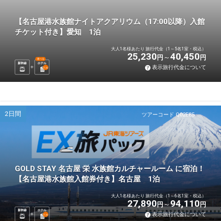
【名古屋港水族館ナイトアクアリウム（17:00以降）入館
チケット付き】愛知 1泊
大人1名様あたり 旅行代金（1～5名1室・税込）
25,230
40,450
円
円
選べる
新幹線
ホテル
表示旅行代金について
1
泊
2日間
ツアーコード Q02E85
GOLD STAY 名古屋 栄 水族館カルチャールーム に宿泊！
【名古屋港水族館入館券付き】名古屋 1泊
大人1名様あたり 旅行代金（1～6名1室・税込）
27,890
94,110
円
円
新幹線
ホテル
表示旅行代金について
1
泊