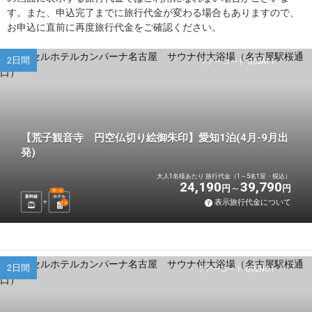
す。また、申込完了までに旅行代金が変わる場合もありますので、
お申込に直前に再度旅行代金をご確認ください。
2日間
ツアーコード Q02AT1
【荒子観音寺 円空仏切り絵御朱印】愛知1泊(4月-9月出
発)
大人1名様あたり 旅行代金（1～5名1室・税込）
24,190
39,790
円
円
選べる
新幹線
ホテル
表示旅行代金について
1
泊
2日間
ツアーコード Q02NO1