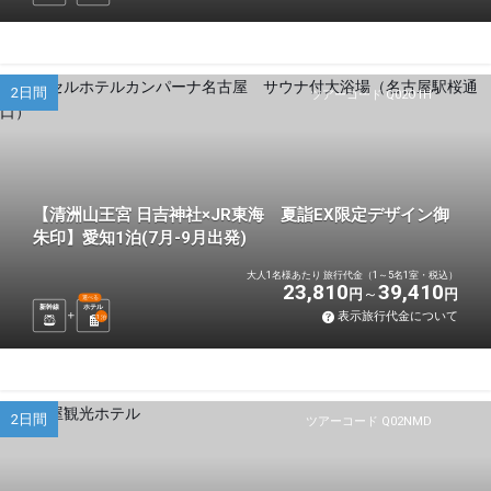
2日間
ツアーコード Q02O1H
【清洲山王宮 日吉神社×JR東海 夏詣EX限定デザイン御
朱印】愛知1泊(7月-9月出発)
大人1名様あたり 旅行代金（1～5名1室・税込）
23,810
39,410
円
円
選べる
新幹線
ホテル
表示旅行代金について
1
泊
2日間
ツアーコード Q02NMD