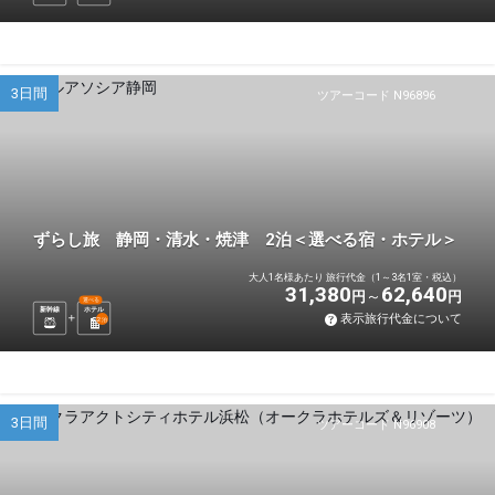
3日間
ツアーコード N96896
ずらし旅 静岡・清水・焼津 2泊＜選べる宿・ホテル＞
大人1名様あたり 旅行代金（1～3名1室・税込）
31,380
62,640
円
円
選べる
新幹線
ホテル
表示旅行代金について
2
泊
3日間
ツアーコード N96908