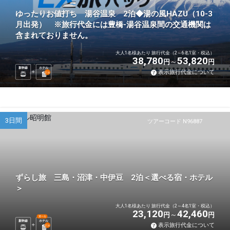
ゆったりお値打ち 湯谷温泉 2泊◆湯の風HAZU（10-3
月出発） ※旅行代金には豊橋-湯谷温泉間の交通機関は
含まれておりません。
大人1名様あたり 旅行代金（2～6名1室・税込）
38,780
53,820
円
円
新幹線
ホテル
表示旅行代金について
2
泊
3日間
ツアーコード N96887
ずらし旅 三島・沼津・中伊豆 2泊＜選べる宿・ホテル
＞
大人1名様あたり 旅行代金（2～4名1室・税込）
23,120
42,460
円
円
選べる
新幹線
ホテル
表示旅行代金について
2
泊