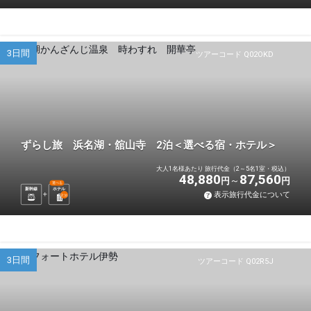
3日間
ツアーコード Q02OKD
ずらし旅 浜名湖・舘山寺 2泊＜選べる宿・ホテル＞
大人1名様あたり 旅行代金（2～5名1室・税込）
48,880
87,560
円
円
選べる
新幹線
ホテル
表示旅行代金について
2
泊
3日間
ツアーコード Q02R5J