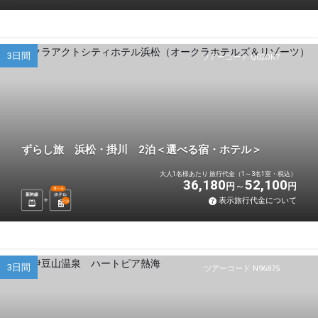
3日間
ツアーコード Q02OK7
ずらし旅 浜松・掛川 2泊＜選べる宿・ホテル＞
大人1名様あたり 旅行代金（1～3名1室・税込）
36,180
52,100
円
円
選べる
新幹線
ホテル
表示旅行代金について
2
泊
3日間
ツアーコード N96875