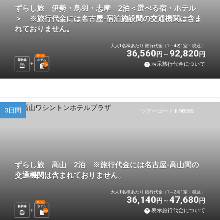
ずらし旅 伊勢・鳥羽・志摩 2泊＜選べる宿・ホテル
＞ ※旅行代金には名古屋-宿泊施設間の交通機関は含ま
れておりません。
大人1名様あたり 旅行代金（1～4名1室・税込）
36,560
92,820
円
円
選べる
新幹線
ホテル
表示旅行代金について
2
泊
3日間
ツアーコード N98595
ずらし旅 高山 2泊 ※旅行代金には名古屋-高山間の
交通機関は含まれておりません。
大人1名様あたり 旅行代金（1～2名1室・税込）
36,140
47,680
円
円
選べる
新幹線
ホテル
表示旅行代金について
2
泊