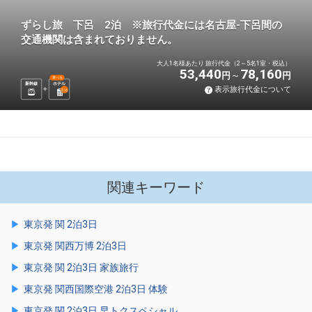
ずらし旅 下呂 2泊 ※旅行代金には名古屋-下呂間の
交通機関は含まれておりません。
大人1名様あたり 旅行代金（2～5名1室・税込）
53,440
78,160
円
円
選べる
新幹線
ホテル
表示旅行代金について
2
泊
関連キーワード
東京発 関 2泊3日
東京発 関西万博 2泊3日
東京発 関 2泊3日 家族旅行
東京発 関西国際空港 2泊3日 体験
東京発 関 2泊3日 早トクスペシャル