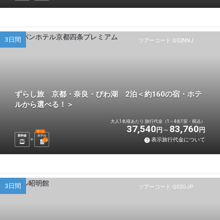
3日間
ツアーコード Q02NNJ
ずらし旅 京都・奈良・びわ湖 2泊＜約160の宿・ホテ
ルから選べる！＞
大人1名様あたり 旅行代金（1～4名1室・税込）
37,540
83,760
円
円
選べる
新幹線
ホテル
表示旅行代金について
2
泊
3日間
ツアーコード Q02OJP