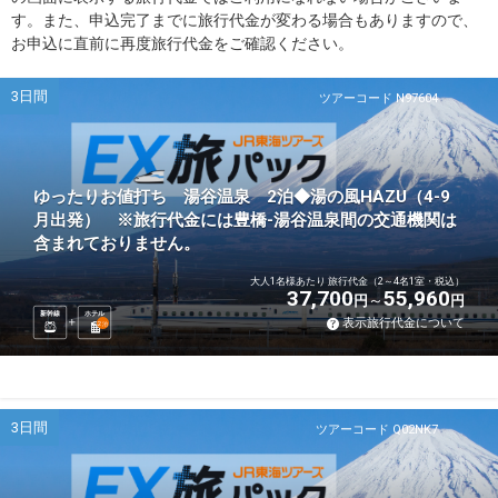
す。また、申込完了までに旅行代金が変わる場合もありますので、
お申込に直前に再度旅行代金をご確認ください。
3日間
ツアーコード N97604
ゆったりお値打ち 湯谷温泉 2泊◆湯の風HAZU（4-9
月出発） ※旅行代金には豊橋-湯谷温泉間の交通機関は
含まれておりません。
大人1名様あたり 旅行代金（2～4名1室・税込）
37,700
55,960
円
円
新幹線
ホテル
表示旅行代金について
2
泊
3日間
ツアーコード Q02NK7