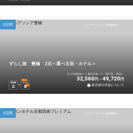
3日間
ツアーコード N98444
ずらし旅 豊橋 2泊＜選べる宿・ホテル＞
大人1名様あたり 旅行代金（1～3名1室・税込）
32,560
49,720
円
円
選べる
新幹線
ホテル
表示旅行代金について
2
泊
3日間
ツアーコード Q028X9