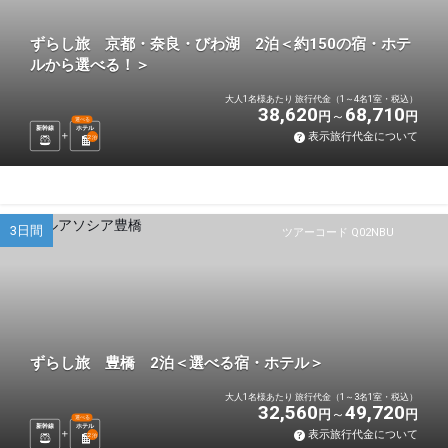
ずらし旅 京都・奈良・びわ湖 2泊＜約150の宿・ホテ
ルから選べる！＞
大人1名様あたり 旅行代金（1～4名1室・税込）
38,620
68,710
円
円
選べる
新幹線
ホテル
表示旅行代金について
2
泊
3日間
ツアーコード Q02NBU
ずらし旅 豊橋 2泊＜選べる宿・ホテル＞
大人1名様あたり 旅行代金（1～3名1室・税込）
32,560
49,720
円
円
選べる
新幹線
ホテル
表示旅行代金について
2
泊