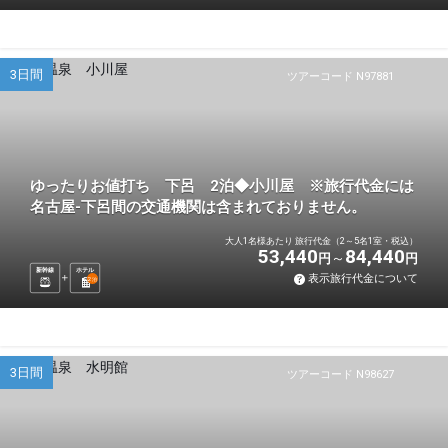
3日間
ツアーコード N97881
ゆったりお値打ち 下呂 2泊◆小川屋 ※旅行代金には
名古屋-下呂間の交通機関は含まれておりません。
大人1名様あたり 旅行代金（2～5名1室・税込）
53,440
84,440
円
円
新幹線
ホテル
表示旅行代金について
2
泊
3日間
ツアーコード N98627