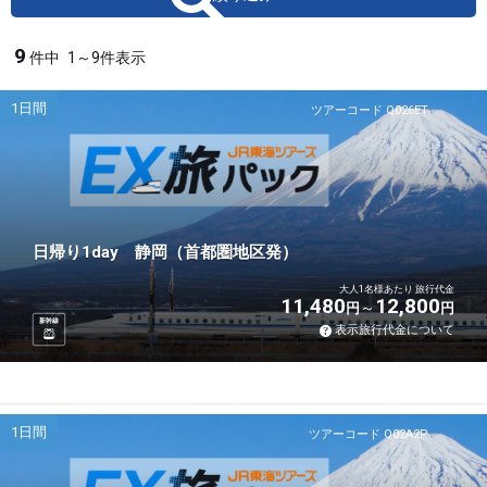
9
件中
1～9件表示
1日間
ツアーコード Q026ET
日帰り1day 静岡（首都圏地区発）
大人1名様あたり 旅行代金
11,480
12,800
円
円
新幹線
表示旅行代金について
1日間
ツアーコード Q02A2P