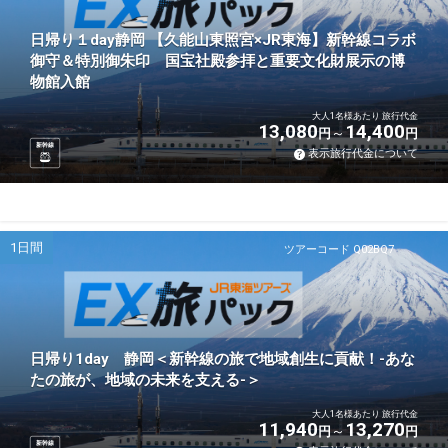
日帰り１day静岡 【久能山東照宮×JR東海】新幹線コラボ
御守＆特別御朱印 国宝社殿参拝と重要文化財展示の博
物館入館
大人1名様あたり 旅行代金
13,080
14,400
円
円
新幹線
表示旅行代金について
1日間
ツアーコード Q02BQ7
日帰り1day 静岡＜新幹線の旅で地域創生に貢献！-あな
たの旅が、地域の未来を支える-＞
大人1名様あたり 旅行代金
11,940
13,270
円
円
新幹線