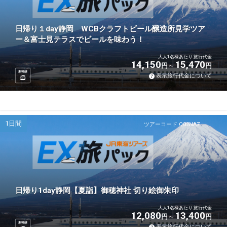
日帰り１day静岡 WCBクラフトビール醸造所見学ツア
ー＆富士見テラスでビールを味わう！
大人1名様あたり 旅行代金
14,150
15,470
円
円
新幹線
表示旅行代金について
1日間
ツアーコード Q02NA7
日帰り1day静岡【夏詣】御穂神社 切り絵御朱印
大人1名様あたり 旅行代金
12,080
13,400
円
円
新幹線
表示旅行代金について