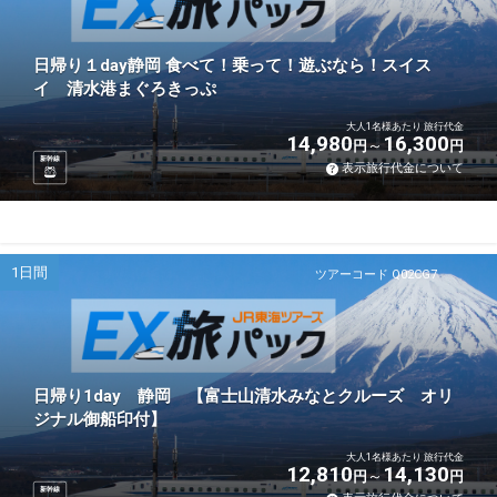
日帰り１day静岡 食べて！乗って！遊ぶなら！スイス
イ 清水港まぐろきっぷ
大人1名様あたり 旅行代金
14,980
16,300
円
円
新幹線
表示旅行代金について
1日間
ツアーコード Q02CG7
日帰り1day 静岡 【富士山清水みなとクルーズ オリ
ジナル御船印付】
大人1名様あたり 旅行代金
12,810
14,130
円
円
新幹線