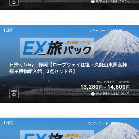
表示旅行代金について
1日間
ツアーコード Q02C5R
日帰り1day 静岡【ロープウェイ往復＋久能山東照宮拝
観＋博物館入館 3点セット券】
大人1名様あたり 旅行代金
13,280
14,600
円
円
新幹線
表示旅行代金について
1日間
ツアーコード Q02CG4