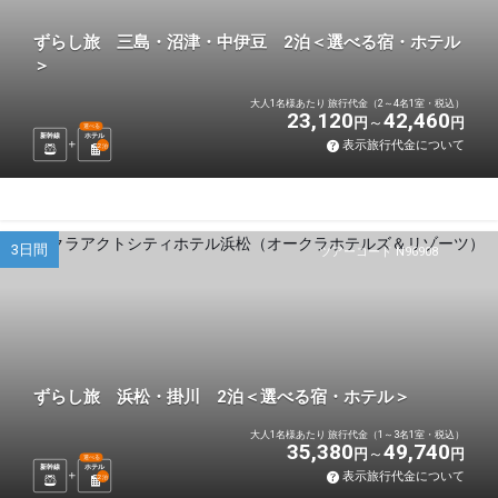
ずらし旅 三島・沼津・中伊豆 2泊＜選べる宿・ホテル
＞
大人1名様あたり 旅行代金（2～4名1室・税込）
23,120
42,460
円
円
選べる
新幹線
ホテル
表示旅行代金について
2
泊
3日間
ツアーコード N96908
ずらし旅 浜松・掛川 2泊＜選べる宿・ホテル＞
大人1名様あたり 旅行代金（1～3名1室・税込）
35,380
49,740
円
円
選べる
新幹線
ホテル
表示旅行代金について
2
泊