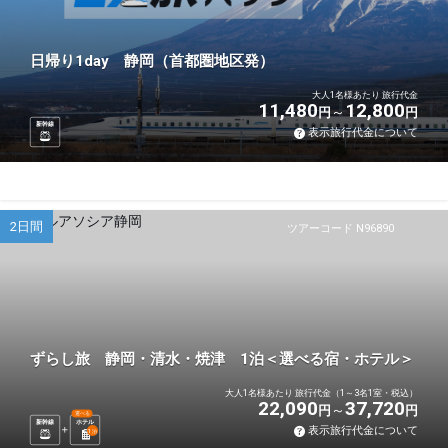
日帰り1day 静岡（首都圏地区発）
大人1名様あたり 旅行代金
11,480
12,800
円
円
新幹線
表示旅行代金について
2日間
ツアーコード N96890
ずらし旅 静岡・清水・焼津 1泊＜選べる宿・ホテル＞
大人1名様あたり 旅行代金（1～3名1室・税込）
22,090
37,720
円
円
選べる
新幹線
ホテル
表示旅行代金について
1
泊