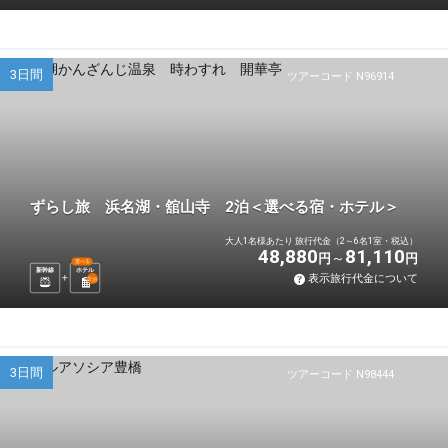
3日間
ツアーコード N96914
ずらし旅 浜名湖・舘山寺 2泊＜選べる宿・ホテル＞
大人1名様あたり 旅行代金（2～6名1室・税込）
48,880
81,110
円
円
選べる
新幹線
ホテル
表示旅行代金について
2
泊
3日間
ツアーコード N98444