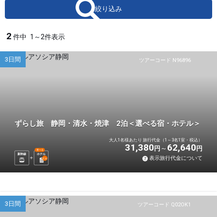
絞り込み
2
件中
1～2件表示
3日間
ツアーコード N96896
ずらし旅 静岡・清水・焼津 2泊＜選べる宿・ホテル＞
大人1名様あたり 旅行代金（1～3名1室・税込）
31,380
62,640
円
円
選べる
新幹線
ホテル
表示旅行代金について
2
泊
3日間
ツアーコード Q02OK1