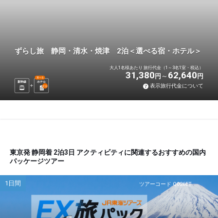
ずらし旅 静岡・清水・焼津 2泊＜選べる宿・ホテル＞
大人1名様あたり 旅行代金（1～3名1室・税込）
31,380
62,640
円
円
選べる
新幹線
ホテル
表示旅行代金について
2
泊
東京発 静岡着 2泊3日 アクティビティに関連するおすすめの国内
パッケージツアー
1日間
ツアーコード Q026ET