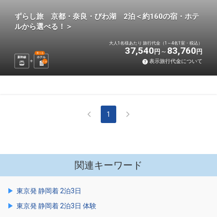
ずらし旅 京都・奈良・びわ湖 2泊＜約160の宿・ホテ
ルから選べる！＞
大人1名様あたり 旅行代金（1～4名1室・税込）
37,540
83,760
円
円
選べる
新幹線
ホテル
表示旅行代金について
2
泊
1
関連キーワード
東京発 静岡着 2泊3日
東京発 静岡着 2泊3日 体験