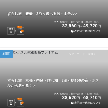
ずらし旅 豊橋 2泊＜選べる宿・ホテル＞
大人1名様あたり 旅行代金（1～3名1室・税込）
32,560
49,720
円
円
選べる
新幹線
ホテル
表示旅行代金について
2
泊
3日間
ツアーコード Q028X9
ずらし旅 京都・奈良・びわ湖 2泊＜約150の宿・ホテ
ルから選べる！＞
大人1名様あたり 旅行代金（1～4名1室・税込）
38,620
68,710
円
円
選べる
新幹線
ホテル
表示旅行代金について
2
泊