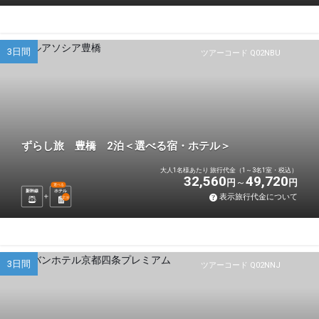
3日間
ツアーコード Q02NBU
ずらし旅 豊橋 2泊＜選べる宿・ホテル＞
大人1名様あたり 旅行代金（1～3名1室・税込）
32,560
49,720
円
円
選べる
新幹線
ホテル
表示旅行代金について
2
泊
3日間
ツアーコード Q02NNJ