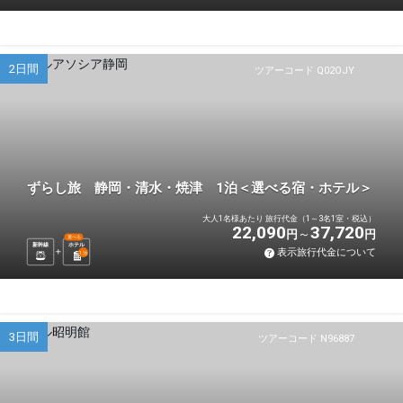
2日間
ツアーコード Q02OJY
ずらし旅 静岡・清水・焼津 1泊＜選べる宿・ホテル＞
大人1名様あたり 旅行代金（1～3名1室・税込）
22,090
37,720
円
円
選べる
新幹線
ホテル
表示旅行代金について
1
泊
3日間
ツアーコード N96887