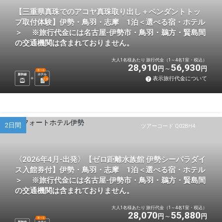
【三重県真珠でのアコヤ真珠取り出し＋ペンダントトッ
プ取付体験】伊勢・鳥羽・志摩 1泊＜選べる宿・ホテル
＞ ※旅行代金には名古屋-伊勢市・鳥羽・鵜方・賢島間
の交通機関は含まれておりません。
大人1名様あたり 旅行代金（1～4名1室・税込）
28,910
56,930
円
円
選べる
新幹線
ホテル
表示旅行代金について
1
泊
2日間
ツアーコード Q02BH4
〈2026年4月-出発〉【ゼロ距離水族館 伊勢シーパラダイ
ス入館券付】伊勢・鳥羽・志摩 1泊＜選べる宿・ホテル
＞ ※旅行代金には名古屋-伊勢市・鳥羽・鵜方・賢島間
の交通機関は含まれておりません。
大人1名様あたり 旅行代金（1～4名1室・税込）
28,070
55,880
円
円
選べる
新幹線
ホテル