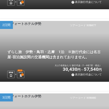
表示旅行代金について
1
泊
2日間
ツアーコード N98477
ずらし旅 伊勢・鳥羽・志摩 1泊 ※旅行代金には名古
屋-宿泊施設間の交通機関は含まれておりません。
大人1名様あたり 旅行代金（1～4名1室・税込）
30,430
57,540
円
円
選べる
新幹線
ホテル
表示旅行代金について
1
泊
3日間
ツアーコード N98480