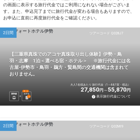
の画面に表示する旅行代金ではご利用になれない場合がございま
す。また、申込完了までに旅行代金が変わる場合もありますので、
お申込に直前に再度旅行代金をご確認ください。
2日間
ツアーコード Q028J7
【三重県真珠でのアコヤ真珠取り出し体験】伊勢・鳥
羽・志摩 1泊＜選べる宿・ホテル＞ ※旅行代金には名
古屋-伊勢市・鳥羽・鵜方・賢島間の交通機関は含まれて
おりません。
大人1名様あたり 旅行代金（1～4名1室・税込）
27,850
55,870
円
円
選べる
新幹線
ホテル
表示旅行代金について
1
泊
2日間
ツアーコード Q02MI9