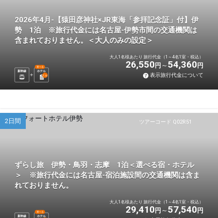
2026年4月-【猿田彦神社×JR東海「参拝記念証」付】伊
勢 1泊 ※旅行代金には名古屋-伊勢市間の交通機関は
含まれておりません。＜大人のみの設定＞
大人1名様あたり 旅行代金（1～4名1室・税込）
26,550
54,360
円
円
選べる
新幹線
ホテル
表示旅行代金について
1
泊
2日間
ツアーコード Q02R51
ずらし旅 伊勢・鳥羽・志摩 1泊＜選べる宿・ホテル
＞ ※旅行代金には名古屋-宿泊施設間の交通機関は含ま
れておりません。
大人1名様あたり 旅行代金（1～4名1室・税込）
29,410
57,540
円
円
選べる
新幹線
ホテル