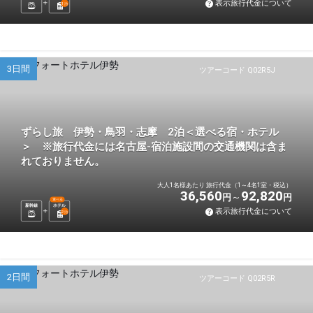
表示旅行代金について
1
泊
3日間
ツアーコード Q02R5J
ずらし旅 伊勢・鳥羽・志摩 2泊＜選べる宿・ホテル
＞ ※旅行代金には名古屋-宿泊施設間の交通機関は含ま
れておりません。
大人1名様あたり 旅行代金（1～4名1室・税込）
36,560
92,820
円
円
選べる
新幹線
ホテル
表示旅行代金について
2
泊
2日間
ツアーコード Q02R5R