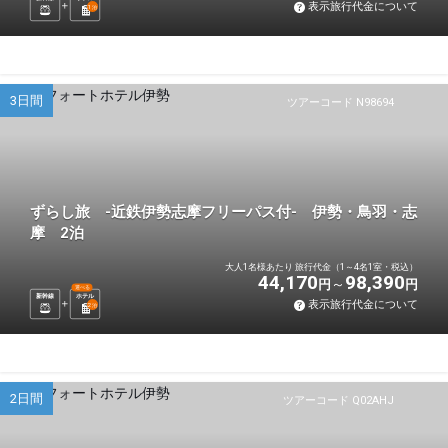
表示旅行代金について
1
泊
3日間
ツアーコード N98694
ずらし旅 -近鉄伊勢志摩フリーパス付- 伊勢・鳥羽・志
摩 2泊
大人1名様あたり 旅行代金（1～4名1室・税込）
44,170
98,390
円
円
選べる
新幹線
ホテル
表示旅行代金について
2
泊
2日間
ツアーコード Q02AHJ