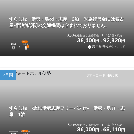
ずらし旅 伊勢・鳥羽・志摩 2泊 ※旅行代金には名古
屋-宿泊施設間の交通機関は含まれておりません。
大人1名様あたり 旅行代金（1～4名1室・税込）
38,600
92,820
円
円
選べる
新幹線
ホテル
表示旅行代金について
2
泊
2日間
ツアーコード N98690
ずらし旅 -近鉄伊勢志摩フリーパス付- 伊勢・鳥羽・志
摩 1泊
大人1名様あたり 旅行代金（1～4名1室・税込）
36,000
63,110
円
円
選べる
新幹線
ホテル