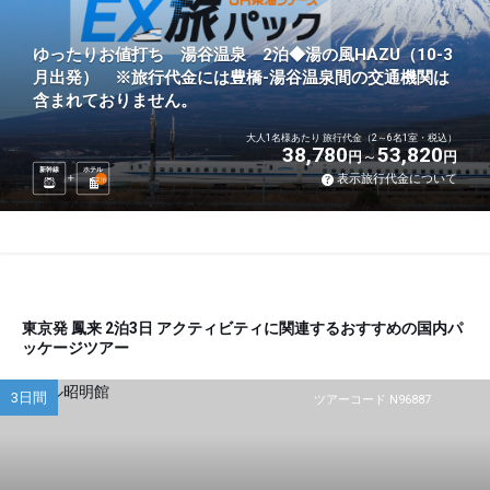
ゆったりお値打ち 湯谷温泉 2泊◆湯の風HAZU（10-3
月出発） ※旅行代金には豊橋-湯谷温泉間の交通機関は
含まれておりません。
大人1名様あたり 旅行代金（2～6名1室・税込）
38,780
53,820
円
円
新幹線
ホテル
表示旅行代金について
2
泊
東京発 鳳来 2泊3日 アクティビティに関連するおすすめの国内パ
ッケージツアー
3日間
ツアーコード N96887