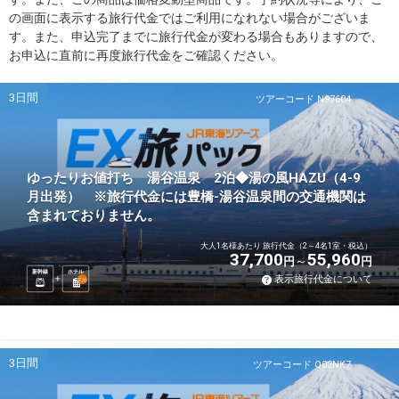
の画面に表示する旅行代金ではご利用になれない場合がございま
す。また、申込完了までに旅行代金が変わる場合もありますので、
お申込に直前に再度旅行代金をご確認ください。
3日間
ツアーコード N97604
ゆったりお値打ち 湯谷温泉 2泊◆湯の風HAZU（4-9
月出発） ※旅行代金には豊橋-湯谷温泉間の交通機関は
含まれておりません。
大人1名様あたり 旅行代金（2～4名1室・税込）
37,700
55,960
円
円
新幹線
ホテル
表示旅行代金について
2
泊
3日間
ツアーコード Q02NK7