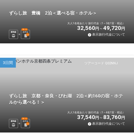
ずらし旅 豊橋 2泊＜選べる宿・ホテル＞
大人1名様あたり 旅行代金（1～3名1室・税込）
32,560
49,720
円
円
選べる
新幹線
ホテル
表示旅行代金について
2
泊
3日間
ツアーコード Q02NNJ
ずらし旅 京都・奈良・びわ湖 2泊＜約160の宿・ホテ
ルから選べる！＞
大人1名様あたり 旅行代金（1～4名1室・税込）
37,540
83,760
円
円
選べる
新幹線
ホテル
表示旅行代金について
2
泊