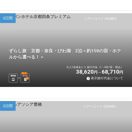
3日間
ツアーコード Q028X9
ずらし旅 京都・奈良・びわ湖 2泊＜約150の宿・ホテ
ルから選べる！＞
大人1名様あたり 旅行代金（1～4名1室・税込）
38,620
68,710
円
円
選べる
新幹線
ホテル
表示旅行代金について
2
泊
3日間
ツアーコード Q02NBU