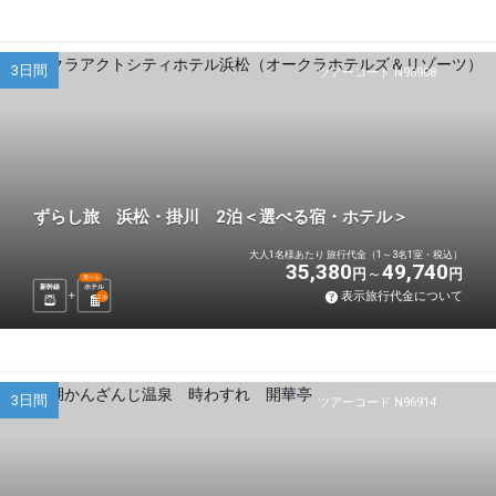
3日間
ツアーコード N96908
ずらし旅 浜松・掛川 2泊＜選べる宿・ホテル＞
大人1名様あたり 旅行代金（1～3名1室・税込）
35,380
49,740
円
円
選べる
新幹線
ホテル
表示旅行代金について
2
泊
3日間
ツアーコード N96914