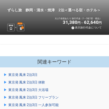
ずらし旅 静岡・清水・焼津 2泊＜選べる宿・ホテル＞
大人1名様あたり 旅行代金（1～3名1室・税込）
31,380
62,640
円
円
選べる
新幹線
ホテル
表示旅行代金について
2
泊
関連キーワード
東京発 鳳来 2泊3日
東京発 鳳来 2泊3日 体験
東京発 鳳来 2泊3日 大浴場
東京発 鳳来 2泊3日 フリープラン
東京発 鳳来 2泊3日 一人参加可能