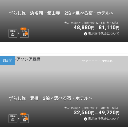
ずらし旅 浜名湖・舘山寺 2泊＜選べる宿・ホテル＞
大人1名様あたり 旅行代金（2～6名1室・税込）
48,880
81,110
円
円
選べる
新幹線
ホテル
表示旅行代金について
2
泊
3日間
ツアーコード N98444
ずらし旅 豊橋 2泊＜選べる宿・ホテル＞
大人1名様あたり 旅行代金（1～3名1室・税込）
32,560
49,720
円
円
選べる
新幹線
ホテル
表示旅行代金について
2
泊