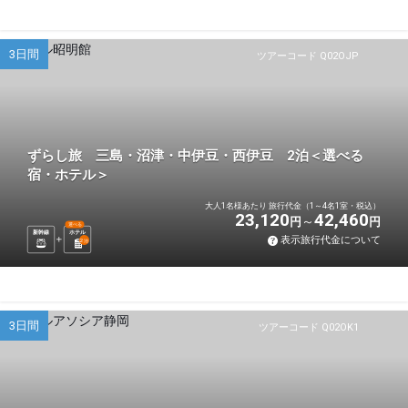
3日間
ツアーコード Q02OJP
ずらし旅 三島・沼津・中伊豆・西伊豆 2泊＜選べる
宿・ホテル＞
大人1名様あたり 旅行代金（1～4名1室・税込）
23,120
42,460
円
円
選べる
新幹線
ホテル
表示旅行代金について
2
泊
3日間
ツアーコード Q02OK1