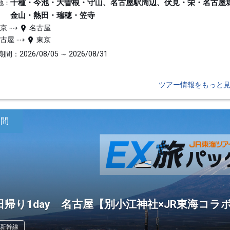
千種・今池・大曽根・守山、名古屋駅周辺、伏見・栄・名古屋
地：
金山・熱田・瑞穂・笠寺
東京
名古屋
名古屋
東京
間：2026/08/05 ～ 2026/08/31
ツアー情報をもっと
日間
日帰り1day 名古屋【別小江神社×JR東海コラ
新幹線