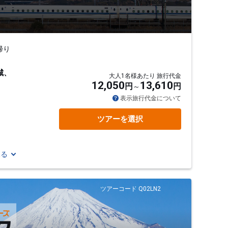
帰り
城、
大人1名様あたり 旅行代金
12,050
13,610
円
円
表示旅行代金について
ツアーを選択
見る
ツアーコード Q02LN2