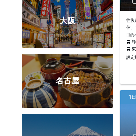
大阪
往復
信」
目的
設定期
名古屋
1