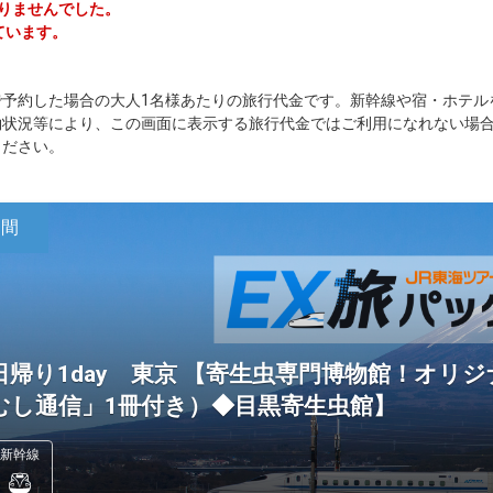
かりませんでした。
ています。
で予約した場合の大人1名様あたりの旅行代金です。新幹線や宿・ホテル
約状況等により、この画面に表示する旅行代金ではご利用になれない場
ください。
日間
日帰り1day 東京 【寄生虫専門博物館！オリ
むし通信」1冊付き）◆目黒寄生虫館】
新幹線