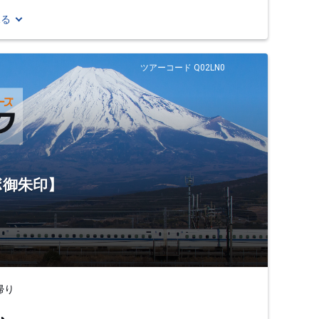
見る
ツアーコード Q02LN0
ボ御朱印】
帰り