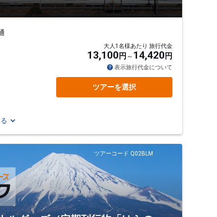
通
大人1名様あたり 旅行代金
13,100
14,420
円
円
表示旅行代金について
ツアーを選択
見る
ツアーコード Q02BLM