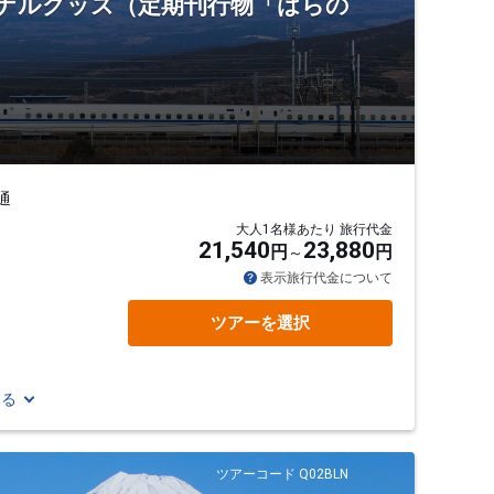
ジナルグッズ（定期刊行物「はらの
通
大人1名様あたり 旅行代金
21,540
23,880
円
円
表示旅行代金について
ツアーを選択
見る
ツアーコード Q02BLN