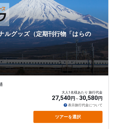
ジナルグッズ（定期刊行物「はらの
通
大人1名様あたり 旅行代金
27,540
30,580
円
円
表示旅行代金について
ツアーを選択