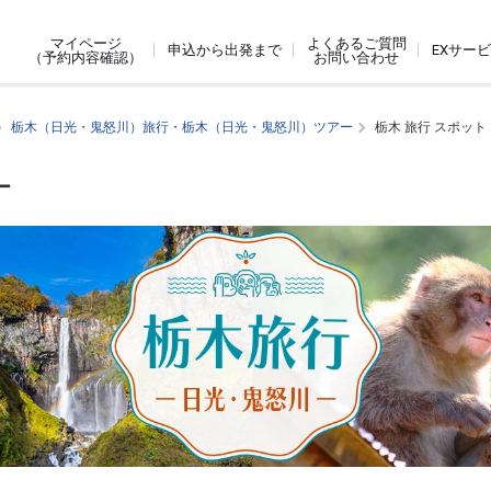
よくあるご質問
マイページ
申込から出発まで
EXサー
お問い合わせ
（予約内容確認）
栃木（日光・鬼怒川）旅行・栃木（日光・鬼怒川）ツアー
栃木 旅行 スポット
ー