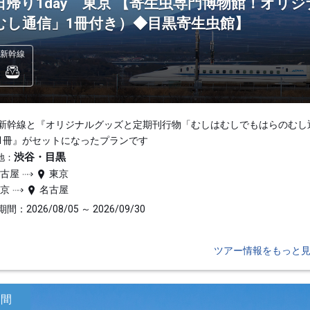
日帰り1day 東京 【寄生虫専門博物館！オリ
むし通信」1冊付き）◆目黒寄生虫館】
新幹線
新幹線と『オリジナルグッズと定期刊行物「むしはむしでもはらのむし
1冊』がセットになったプランです
渋谷・目黒
地：
名古屋
東京
東京
名古屋
間：2026/08/05 ～ 2026/09/30
ツアー情報をもっと
日間