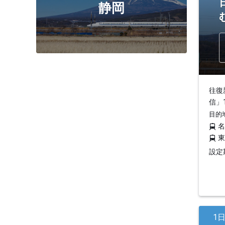
静岡
往復
信」
目的
設定期
1