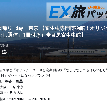
日帰り1day 東京 【寄生虫専門博物館！オリ
むし通信」1冊付き）◆目黒寄生虫館】
新幹線
新幹線と『オリジナルグッズと定期刊行物「むしはむしでもはらのむし
1冊』がセットになったプランです
渋谷・目黒
地：
新大阪
東京
東京
新大阪
間：2026/08/05 ～ 2026/09/30