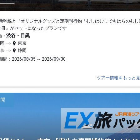
新幹線と『オリジナルグッズと定期刊行物「むしはむしでもはらのむし
1冊』がセットになったプランです
渋谷・目黒
地：
静岡
東京
東京
静岡
間：2026/08/05 ～ 2026/09/30
ツアー情報をもっと
日間