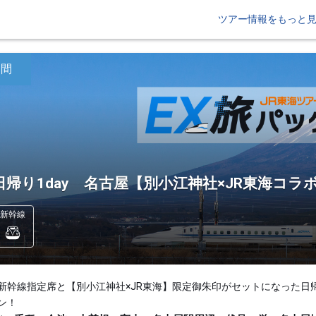
ツアー情報をもっと
日間
日帰り1day 名古屋【別小江神社×JR東海コラ
新幹線
新幹線指定席と【別小江神社×JR東海】限定御朱印がセットになった日
ン！