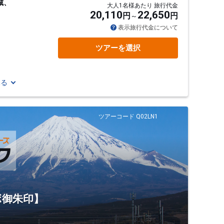
城、
大人1名様あたり 旅行代金
20,110
22,650
円
円
表示旅行代金について
ツアーを選択
見る
ツアーコード Q02LN1
ボ御朱印】