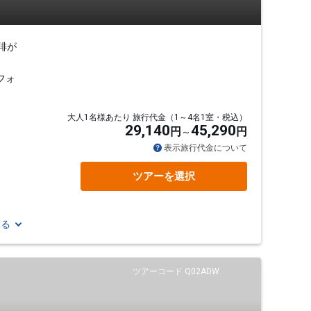
琲が
フォ
大人1名様あたり 旅行代金（1～4名1室・税込）
29,140
45,290
円
円
表示旅行代金について
ツアーを選択
見る
ツアーコード Q02ADW