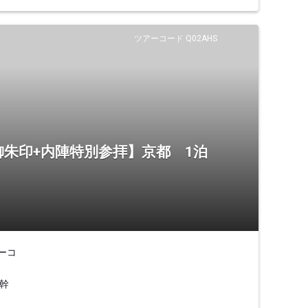
ツアーコード Q02AHS
御朱印+内陣特別参拝】京都 1泊
ーコ
幹