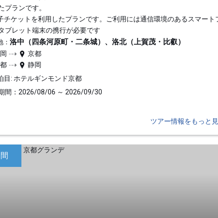
たプランです。
子チケットを利用したプランです。ご利用には通信環境のあるスマート
タブレット端末の携行が必要です
洛中（四条河原町・二条城）、洛北（上賀茂・比叡）
地：
静岡
京都
京都
静岡
泊目: ホテルギンモンド京都
間：2026/08/06 ～ 2026/09/30
ツアー情報をもっと
日間