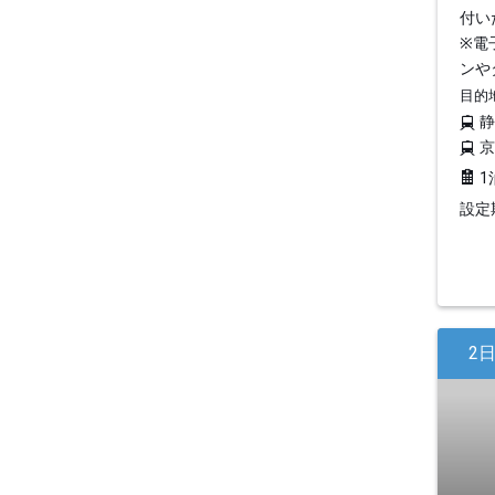
付い
※電
ンや
目的
1
設定期
2