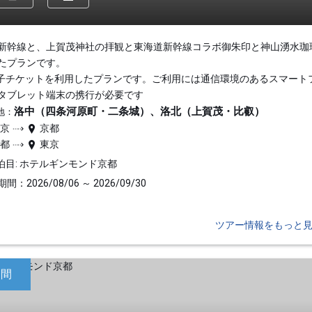
新幹線と、上賀茂神社の拝観と東海道新幹線コラボ御朱印と神山湧水珈
たプランです。
子チケットを利用したプランです。ご利用には通信環境のあるスマート
タブレット端末の携行が必要です
洛中（四条河原町・二条城）、洛北（上賀茂・比叡）
地：
東京
京都
京都
東京
泊目: ホテルギンモンド京都
間：2026/08/06 ～ 2026/09/30
ツアー情報をもっと
日間