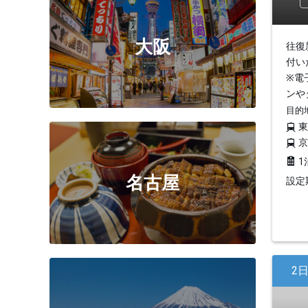
大阪
往復
付い
※電
ンや
目的
1
名古屋
設定期
2