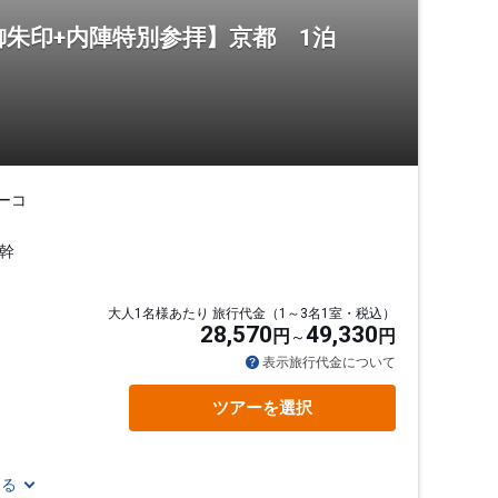
御朱印+内陣特別参拝】京都 1泊
ーコ
幹
大人1名様あたり 旅行代金（1～3名1室・税込）
28,570
49,330
円
円
表示旅行代金について
ツアーを選択
見る