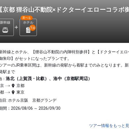
【京都 狸谷山不動院×ドクターイエローコラボ
選べる
新幹線
ホテル
1
泊
新幹線とホテル、【狸谷山不動院の内陣特別参拝】と【ドクターイエロ
御朱印】がセットになったプランです。
ツアーのJR乗車区間は、新幹線の発駅から着駅までのみとなります。新
発駅まで
洛北（上賀茂・比叡）、洛中（京都駅周辺）
地：
東京
京都
京都
東京
泊目: ホテル京阪 京都グランデ
間：2026/08/06 ～ 2026/09/30
ツアー情報をもっと