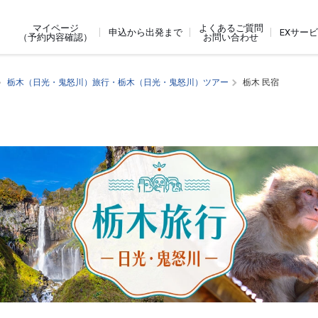
よくあるご質問
マイページ
申込から出発まで
EXサー
お問い合わせ
（予約内容確認）
栃木（日光・鬼怒川）旅行・栃木（日光・鬼怒川）ツアー
栃木 民宿