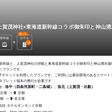
上賀茂神社×東海道新幹線コラボ御朱印と神山
選べる
新幹線
ホテル
1
泊
新幹線と、上賀茂神社の拝観と東海道新幹線コラボ御朱印と神山湧水珈
たプランです。
子チケットを利用したプランです。ご利用には通信環境のあるスマート
タブレット端末の携行が必要です
洛中（四条河原町・二条城）、洛北（上賀茂・比叡）
地：
名古屋
京都
京都
名古屋
泊目: ホテルギンモンド京都