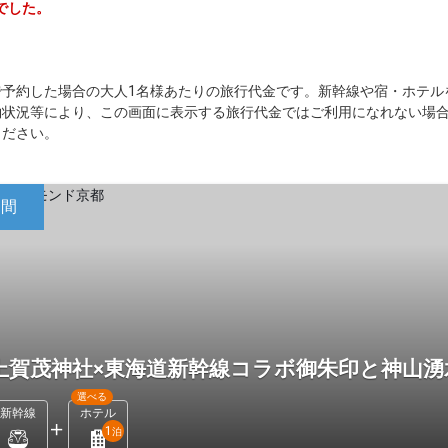
でした。
。
で予約した場合の大人1名様あたりの旅行代金です。新幹線や宿・ホテル
約状況等により、この画面に表示する旅行代金ではご利用になれない場
ください。
日間
上賀茂神社×東海道新幹線コラボ御朱印と神山
選べる
新幹線
ホテル
1
泊