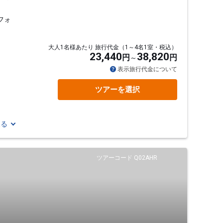
フォ
大人1名様あたり 旅行代金（1～4名1室・税込）
23,440
38,820
円
円
表示旅行代金について
ツアーを選択
見る
ツアーコード Q02AHR