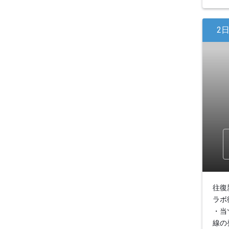
2
往復
ラボ
・当
線の