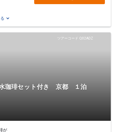
見る
ツアーコード Q02ADZ
湧水珈琲セット付き 京都 １泊
琲が