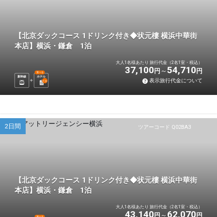
【北京ダックコース 1ドリンク付き◆状元樓 横浜中華街
本店】横浜・鎌倉 1泊
大人1名様あたり 旅行代金（2名1室・税込）
37,100
54,710
円
円
選べる
新幹線
ホテル
表示旅行代金について
1
泊
2日間
ツアーコード Q02BA3
【北京ダックコース 1ドリンク付き◆状元樓 横浜中華街
本店】横浜・鎌倉 1泊
大人1名様あたり 旅行代金（2名1室・税込）
43,140
62,070
円
円
選べる