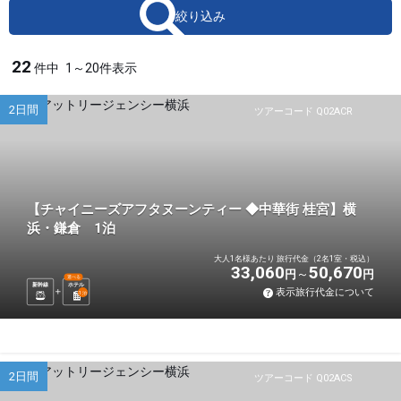
絞り込み
22
件中
1～20件表示
2日間
ツアーコード Q02ACR
【チャイニーズアフタヌーンティー ◆中華街 桂宮】横
浜・鎌倉 1泊
大人1名様あたり 旅行代金（2名1室・税込）
33,060
50,670
円
円
選べる
新幹線
ホテル
表示旅行代金について
1
泊
2日間
ツアーコード Q02ACS