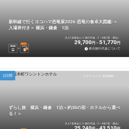
新幹線で行くヨコハマ恐竜展2026-恐竜の食卓大図鑑-＜
入場券付き＞ 横浜・鎌倉 1泊
大人1名様あたり 旅行代金（1～4名1室・税込）
29,700
51,770
円
円
選べる
新幹線
ホテル
表示旅行代金について
1
泊
2日間
ツアーコード N97840
ずらし旅 横浜・鎌倉 1泊＜約30の宿・ホテルから選べ
る！＞
大人1名様あたり 旅行代金（1～4名1室・税込）
25,240
43,510
円
円