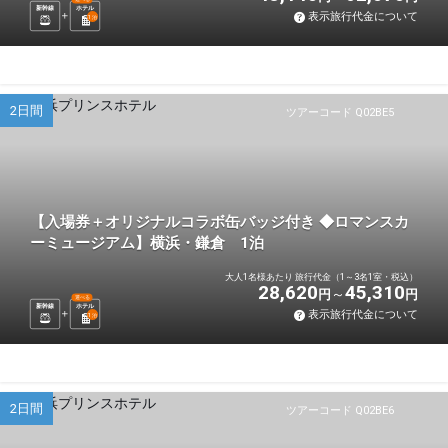
新幹線
ホテル
表示旅行代金について
1
泊
2日間
ツアーコード Q02BE5
【入場券＋オリジナルコラボ缶バッジ付き ◆ロマンスカ
ーミュージアム】横浜・鎌倉 1泊
大人1名様あたり 旅行代金（1～3名1室・税込）
28,620
45,310
円
円
選べる
新幹線
ホテル
表示旅行代金について
1
泊
2日間
ツアーコード Q02BE6