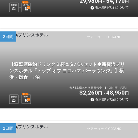
29,980
54,170
円
円
選べる
新幹線
ホテル
表示旅行代金について
1
泊
2日間
ツアーコード Q02ANP
【窓際席確約ドリンク２杯＆タパスセット◆新横浜プリ
ンスホテル「トップ オブ ヨコハマ バーラウンジ」】横
浜・鎌倉 1泊
大人1名様あたり 旅行代金（1～3名1室・税込）
32,260
48,950
円
円
選べる
新幹線
ホテル
表示旅行代金について
1
泊
2日間
ツアーコード Q02ANQ