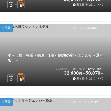
選べる
新幹線
ホテル
表示旅行代金について
1
泊
2日間
ツアーコード N97841
ずらし旅 横浜・鎌倉 1泊＜約30の宿・ホテルから選べ
る！＞
大人1名様あたり 旅行代金（1～4名1室・税込）
32,600
50,870
円
円
選べる
新幹線
ホテル
表示旅行代金について
1
泊
2日間
ツアーコード Q02BA2