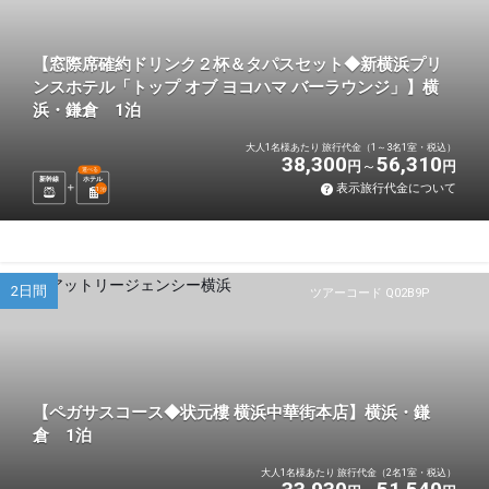
【窓際席確約ドリンク２杯＆タパスセット◆新横浜プリ
ンスホテル「トップ オブ ヨコハマ バーラウンジ」】横
浜・鎌倉 1泊
大人1名様あたり 旅行代金（1～3名1室・税込）
38,300
56,310
円
円
選べる
新幹線
ホテル
表示旅行代金について
1
泊
2日間
ツアーコード Q02B9P
【ペガサスコース◆状元樓 横浜中華街本店】横浜・鎌
倉 1泊
大人1名様あたり 旅行代金（2名1室・税込）