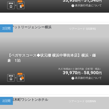
33,930
51,540
円
円
選べる
新幹線
ホテル
表示旅行代金について
1
泊
2日間
ツアーコード Q02B9Q
【ペガサスコース◆状元樓 横浜中華街本店】横浜・鎌
倉 1泊
大人1名様あたり 旅行代金（2名1室・税込）
39,970
58,900
円
円
選べる
新幹線
ホテル
表示旅行代金について
1
泊
2日間
ツアーコード Q02BNN