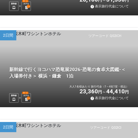
円
円
選べる
新幹線
ホテル
表示旅行代金について
1
泊
2日間
ツアーコード Q02ICH
新幹線で行くヨコハマ恐竜展2026-恐竜の食卓大図鑑-＜
入場券付き＞ 横浜・鎌倉 1泊
大人1名様あたり 旅行代金（1～4名1室・税込）
23,360
44,410
円
円
選べる
新幹線
ホテル
表示旅行代金について
1
泊
2日間
ツアーコード Q02ICI