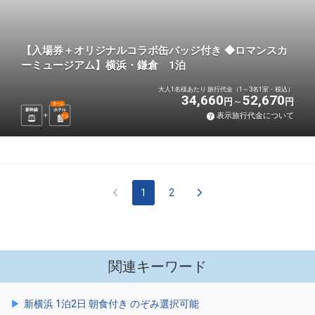
【入場券＋オリジナルコラボ缶バッジ付き ◆ロマンスカ
ーミュージアム】横浜・鎌倉 1泊
大人1名様あたり 旅行代金（1～3名1室・税込）
34,660
52,670
円
円
選べる
新幹線
ホテル
表示旅行代金について
1
泊
1
2
関連キーワード
新横浜 1泊2日 朝食付き のぞみ選択可能