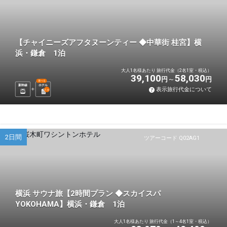
【チャイニーズアフタヌーンティー ◆中華街 桂宮】横
浜・鎌倉 1泊
大人1名様あたり 旅行代金（2名1室・税込）
39,100
58,030
円
円
選べる
新幹線
ホテル
表示旅行代金について
1
泊
2日間
ツアーコード Q02AG1
横浜 サウナ旅【2時間プラン ◆スカイスパ
YOKOHAMA】横浜・鎌倉 1泊
大人1名様あたり 旅行代金（1～4名1室・税込）