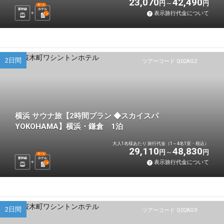
23,070
42,490
円
円
選べる
新幹線
ホテル
表示旅行代金について
1
泊
2日間
ツアーコード Q02AG2
横浜 サウナ旅【2時間プラン ◆スカイスパ
YOKOHAMA】横浜・鎌倉 1泊
大人1名様あたり 旅行代金（1～4名1室・税込）
29,110
48,830
円
円
選べる
新幹線
ホテル
表示旅行代金について
1
泊
2日間
ツアーコード Q02AG9