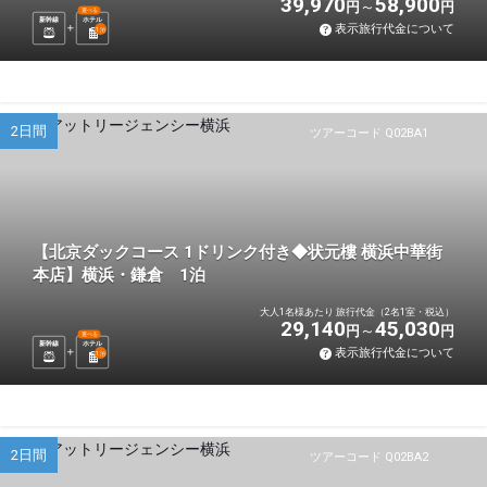
39,970
58,900
円
円
選べる
新幹線
ホテル
表示旅行代金について
1
泊
2日間
ツアーコード Q02BA1
【北京ダックコース 1ドリンク付き◆状元樓 横浜中華街
本店】横浜・鎌倉 1泊
大人1名様あたり 旅行代金（2名1室・税込）
29,140
45,030
円
円
選べる
新幹線
ホテル
表示旅行代金について
1
泊
2日間
ツアーコード Q02BA2