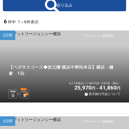
絞り込み
6
件中
1～6件表示
2日間
ツアーコード Q02B9O
【ペガサスコース◆状元樓 横浜中華街本店】横浜・鎌
倉 1泊
大人1名様あたり 旅行代金（2名1室・税込）
25,970
41,860
円
円
選べる
新幹線
ホテル
表示旅行代金について
1
泊
2日間
ツアーコード Q02B9P