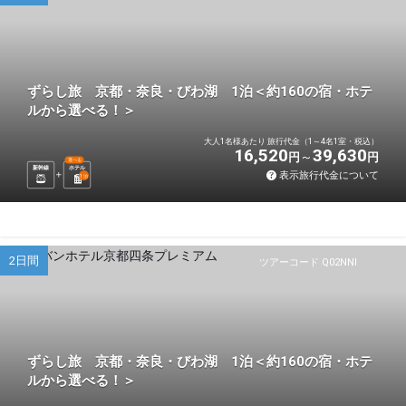
ずらし旅 京都・奈良・びわ湖 1泊＜約160の宿・ホテ
ルから選べる！＞
大人1名様あたり 旅行代金（1～4名1室・税込）
16,520
39,630
円
円
選べる
新幹線
ホテル
表示旅行代金について
1
泊
2日間
ツアーコード Q02NNI
ずらし旅 京都・奈良・びわ湖 1泊＜約160の宿・ホテ
ルから選べる！＞