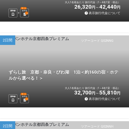
大人1名様あたり 旅行代金（1～4名1室・税込）
26,320
42,440
円
円
選べる
新幹線
ホテル
表示旅行代金について
1
泊
2日間
ツアーコード Q02NNG
ずらし旅 京都・奈良・びわ湖 1泊＜約160の宿・ホテ
ルから選べる！＞
大人1名様あたり 旅行代金（1～4名1室・税込）
32,700
55,810
円
円
選べる
新幹線
ホテル
表示旅行代金について
1
泊
2日間
ツアーコード Q02NNH