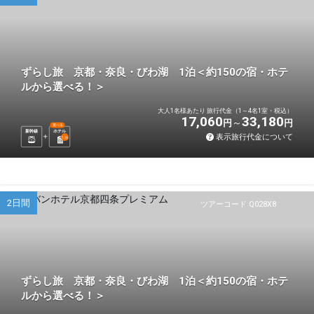
ずらし旅 京都・奈良・びわ湖 1泊＜約150の宿・ホテ
ルから選べる！＞
大人1名様あたり 旅行代金（1～4名1室・税込）
17,060
33,180
円
円
選べる
新幹線
ホテル
表示旅行代金について
1
泊
2日間
ツアーコード Q028X8
ずらし旅 京都・奈良・びわ湖 1泊＜約150の宿・ホテ
ルから選べる！＞