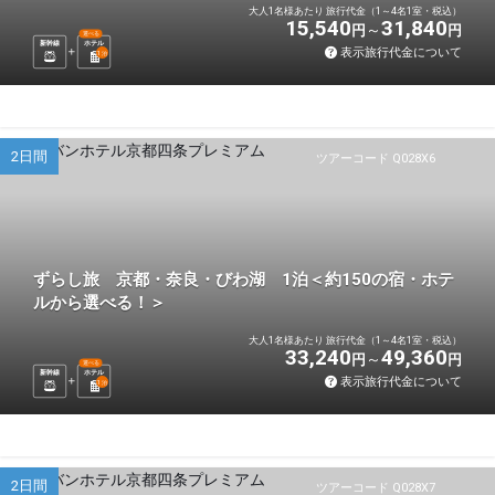
大人1名様あたり 旅行代金（1～4名1室・税込）
15,540
31,840
円
円
選べる
新幹線
ホテル
表示旅行代金について
1
泊
2日間
ツアーコード Q028X6
ずらし旅 京都・奈良・びわ湖 1泊＜約150の宿・ホテ
ルから選べる！＞
大人1名様あたり 旅行代金（1～4名1室・税込）
33,240
49,360
円
円
選べる
新幹線
ホテル
表示旅行代金について
1
泊
2日間
ツアーコード Q028X7