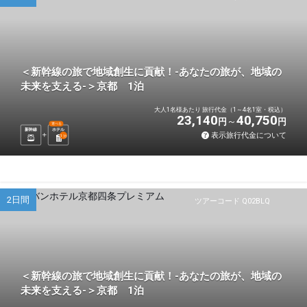
＜新幹線の旅で地域創生に貢献！-あなたの旅が、地域の
未来を支える-＞京都 1泊
大人1名様あたり 旅行代金（1～4名1室・税込）
23,140
40,750
円
円
選べる
新幹線
ホテル
表示旅行代金について
1
泊
2日間
ツアーコード Q02BLQ
＜新幹線の旅で地域創生に貢献！-あなたの旅が、地域の
未来を支える-＞京都 1泊