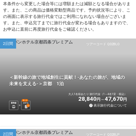
本条件から変更した場合等には増額または減額となる場合がありま
す。また、この商品は価格変動型商品です。予約状況等により、こ
の画面に表示する旅行代金ではご利用になれない場合がございま
す。また、申込完了までに旅行代金が変わる場合もありますので、
お申込に直前に再度旅行代金をご確認ください。
2日間
ツアーコード Q02BLO
＜新幹線の旅で地域創生に貢献！-あなたの旅が、地域の
未来を支える-＞京都 1泊
大人1名様あたり 旅行代金（1～4名1室・税込）
28,840
47,670
円
円
選べる
新幹線
ホテル
表示旅行代金について
1
泊
2日間
ツアーコード Q02BLP