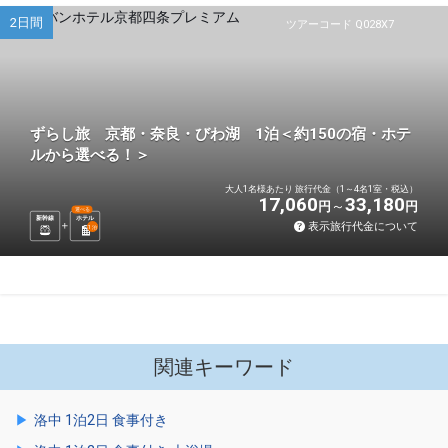
2日間
ツアーコード Q028X7
ずらし旅 京都・奈良・びわ湖 1泊＜約150の宿・ホテ
ルから選べる！＞
大人1名様あたり 旅行代金（1～4名1室・税込）
17,060
33,180
円
円
選べる
新幹線
ホテル
表示旅行代金について
1
泊
関連キーワード
洛中 1泊2日 食事付き