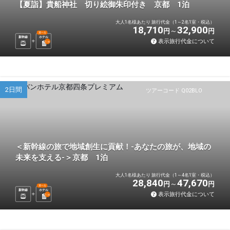
【夏詣】貴船神社 切り絵御朱印付き 京都 1泊
大人1名様あたり 旅行代金（1～2名1室・税込）
18,710
32,900
円
円
選べる
新幹線
ホテル
表示旅行代金について
1
泊
2日間
ツアーコード Q02BLO
＜新幹線の旅で地域創生に貢献！-あなたの旅が、地域の
未来を支える-＞京都 1泊
大人1名様あたり 旅行代金（1～4名1室・税込）
28,840
47,670
円
円
選べる
新幹線
ホテル
表示旅行代金について
1
泊