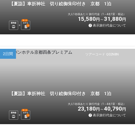
【夏詣】車折神社 切り絵御朱印付き 京都 1泊
大人1名様あたり 旅行代金（1～4名1室・税込）
15,580
31,880
円
円
選べる
新幹線
ホテル
表示旅行代金について
1
泊
2日間
ツアーコード Q02N8N
【夏詣】車折神社 切り絵御朱印付き 京都 1泊
大人1名様あたり 旅行代金（1～4名1室・税込）
23,180
40,790
円
円
選べる
新幹線
ホテル
表示旅行代金について
1
泊