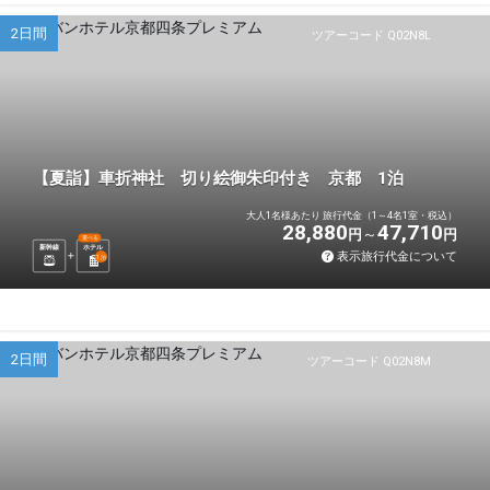
2日間
ツアーコード Q02N8L
【夏詣】車折神社 切り絵御朱印付き 京都 1泊
大人1名様あたり 旅行代金（1～4名1室・税込）
28,880
47,710
円
円
選べる
新幹線
ホテル
表示旅行代金について
1
泊
2日間
ツアーコード Q02N8M