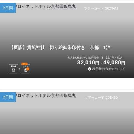
2日間
ツアーコード Q02N6M
【夏詣】貴船神社 切り絵御朱印付き 京都 1泊
大人1名様あたり 旅行代金（1～2名1室・税込）
32,010
49,080
円
円
選べる
新幹線
ホテル
表示旅行代金について
1
泊
2日間
ツアーコード Q02N6O