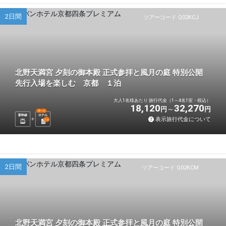
2日間
ツアーコード Q02KCJ
北野天満宮 夕刻の御本殿 正式参拝と風月の庭 特別公開
先行入場を楽しむ 京都 １泊
大人1名様あたり 旅行代金（1～4名1室・税込）
18,120
32,270
円
円
選べる
新幹線
ホテル
表示旅行代金について
1
泊
2日間
ツアーコード Q02KCM
北野天満宮 夕刻の御本殿 正式参拝と風月の庭 特別公開