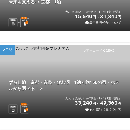
未来を支える-＞京都 1泊
大人1名様あたり 旅行代金（1～4名1室・税込）
15,540
31,840
円
円
選べる
新幹線
ホテル
表示旅行代金について
1
泊
2日間
ツアーコード Q028X6
ずらし旅 京都・奈良・びわ湖 1泊＜約150の宿・ホテ
ルから選べる！＞
大人1名様あたり 旅行代金（1～4名1室・税込）
33,240
49,360
円
円
選べる
新幹線
ホテル
表示旅行代金について
1
泊