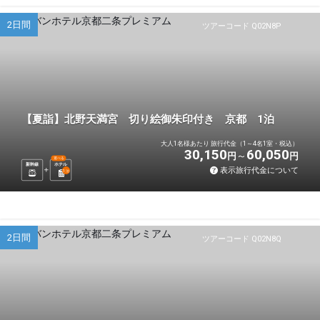
2日間
ツアーコード Q02N8P
【夏詣】北野天満宮 切り絵御朱印付き 京都 1泊
大人1名様あたり 旅行代金（1～4名1室・税込）
30,150
60,050
円
円
選べる
新幹線
ホテル
表示旅行代金について
1
泊
2日間
ツアーコード Q02N8Q