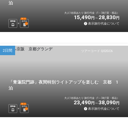
泊
大人1名様あたり 旅行代金（1～3名1室・税込）
15,490
28,830
円
円
選べる
新幹線
ホテル
表示旅行代金について
1
泊
2日間
ツアーコード Q02GC6
「青蓮院門跡」夜間特別ライトアップを楽しむ 京都 1
泊
大人1名様あたり 旅行代金（1～3名1室・税込）
23,490
38,090
円
円
選べる
新幹線
ホテル
表示旅行代金について
1
泊