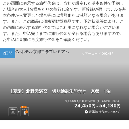
この画面に表示する旅行代金は、当社が設定した基本条件で予約し
た場合の大人1名様あたりの旅行代金です。新幹線や宿・ホテルを基
本条件から変更した場合等には増額または減額となる場合がありま
す。また、この商品は価格変動型商品です。予約状況等により、こ
の画面に表示する旅行代金ではご利用になれない場合がございま
す。また、申込完了までに旅行代金が変わる場合もありますので、
お申込に直前に再度旅行代金をご確認ください。
2日間
ツアーコード Q02N8R
【夏詣】北野天満宮 切り絵御朱印付き 京都 1泊
大人1名様あたり 旅行代金（1～4名1室・税込）
24,450
54,130
円
円
選べる
新幹線
ホテル
表示旅行代金について
1
泊