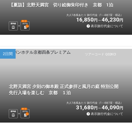
【夏詣】北野天満宮 切り絵御朱印付き 京都 1泊
大人1名様あたり 旅行代金（1～4名1室・税込）
16,850
46,230
円
円
選べる
新幹線
ホテル
表示旅行代金について
1
泊
2日間
ツアーコード Q02KCI
北野天満宮 夕刻の御本殿 正式参拝と風月の庭 特別公開
先行入場を楽しむ 京都 １泊
大人1名様あたり 旅行代金（1～4名1室・税込）
31,680
46,090
円
円
選べる
新幹線
ホテル
表示旅行代金について
1
泊