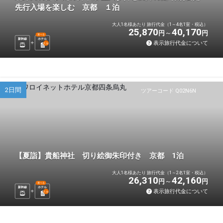
先行入場を楽しむ 京都 １泊
大人1名様あたり 旅行代金（1～4名1室・税込）
25,870
40,170
円
円
選べる
新幹線
ホテル
表示旅行代金について
1
泊
2日間
ツアーコード Q02N6N
【夏詣】貴船神社 切り絵御朱印付き 京都 1泊
大人1名様あたり 旅行代金（1～2名1室・税込）
26,310
42,160
円
円
選べる
新幹線
ホテル
表示旅行代金について
1
泊