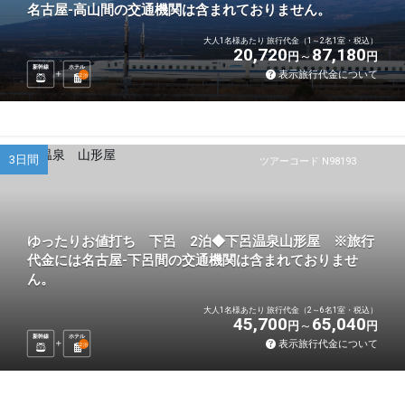
名古屋-高山間の交通機関は含まれておりません。
大人1名様あたり 旅行代金（1～2名1室・税込）
20,720
87,180
円
円
新幹線
ホテル
表示旅行代金について
2
泊
3日間
ツアーコード N98193
ゆったりお値打ち 下呂 2泊◆下呂温泉山形屋 ※旅行
代金には名古屋-下呂間の交通機関は含まれておりませ
ん。
大人1名様あたり 旅行代金（2～6名1室・税込）
45,700
65,040
円
円
新幹線
ホテル
表示旅行代金について
2
泊