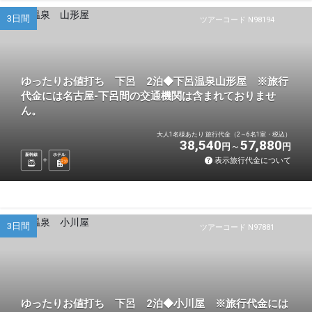
3日間
ツアーコード N98194
ゆったりお値打ち 下呂 2泊◆下呂温泉山形屋 ※旅行
代金には名古屋-下呂間の交通機関は含まれておりませ
ん。
大人1名様あたり 旅行代金（2～6名1室・税込）
38,540
57,880
円
円
新幹線
ホテル
表示旅行代金について
2
泊
3日間
ツアーコード N97881
ゆったりお値打ち 下呂 2泊◆小川屋 ※旅行代金には