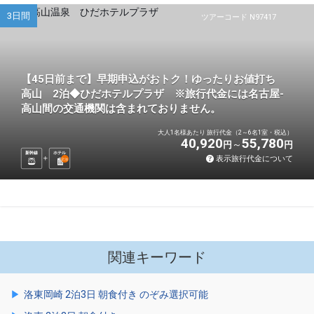
3日間
ツアーコード N97417
【45日前まで】早期申込がおトク！ゆったりお値打ち
高山 2泊◆ひだホテルプラザ ※旅行代金には名古屋-
高山間の交通機関は含まれておりません。
大人1名様あたり 旅行代金（2～6名1室・税込）
40,920
55,780
円
円
新幹線
ホテル
表示旅行代金について
2
泊
関連キーワード
洛東岡崎 2泊3日 朝食付き のぞみ選択可能