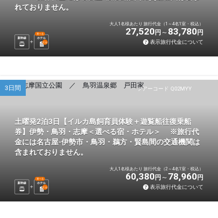
れておりません。
大人1名様あたり 旅行代金（1～4名1室・税込）
27,520
83,780
円
円
選べる
新幹線
ホテル
表示旅行代金について
2
泊
3日間
ツアーコード Q02MYY
土曜発2泊3日【イルカ島飼育員体験＋遊覧船往復乗船
券】伊勢・鳥羽・志摩＜選べる宿・ホテル＞ ※旅行代
金には名古屋-伊勢市・鳥羽・鵜方・賢島間の交通機関は
含まれておりません。
大人1名様あたり 旅行代金（2～4名1室・税込）
60,380
78,960
円
円
選べる
新幹線
ホテル
表示旅行代金について
2
泊