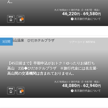
ん。
大人1名様あたり 旅行代金（2～6名1室・税込）
46,220
69,580
円
円
新幹線
ホテル
表示旅行代金について
2
泊
3日間
ツアーコード N97416
【45日前まで】早期申込がおトク！ゆったりお値打ち
高山 2泊◆ひだホテルプラザ ※旅行代金には名古屋-
高山間の交通機関は含まれておりません。
大人1名様あたり 旅行代金（2～6名1室・税込）
48,080
62,940
円
円
新幹線
ホテル
表示旅行代金について
2
泊