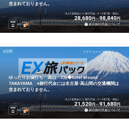
含まれておりません。
大人1名様あたり 旅行代金（1～2名1室・税込）
28,680
98,840
円
円
新幹線
ホテル
表示旅行代金について
2
泊
3日間
ツアーコード N97817
ゆったりお値打ち 高山 2泊◆hotel around
TAKAYAMA ※旅行代金には名古屋-高山間の交通機関は
含まれておりません。
大人1名様あたり 旅行代金（1～2名1室・税込）
21,520
91,680
円
円
新幹線
ホテル
表示旅行代金について
2
泊