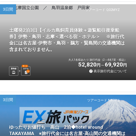
3日間
ツアーコード Q02MYZ
土曜発2泊3日【イルカ島飼育員体験＋遊覧船往復乗船
券】伊勢・鳥羽・志摩＜選べる宿・ホテル＞ ※旅行代
金には名古屋-伊勢市・鳥羽・鵜方・賢島間の交通機関は
含まれておりません。
大人1名様あたり 旅行代金（2～4名1室・税込）
52,820
69,920
円
円
選べる
新幹線
ホテル
表示旅行代金について
2
泊
3日間
ツアーコード N97816
ゆったりお値打ち 高山 2泊◆hotel around
TAKAYAMA ※旅行代金には名古屋-高山間の交通機関は