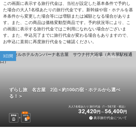
この画面に表示する旅行代金は、当社が設定した基本条件で予約し
た場合の大人1名様あたりの旅行代金です。新幹線や宿・ホテルを基
本条件から変更した場合等には増額または減額となる場合がありま
す。また、この商品は価格変動型商品です。予約状況等により、こ
の画面に表示する旅行代金ではご利用になれない場合がございま
す。また、申込完了までに旅行代金が変わる場合もありますので、
お申込に直前に再度旅行代金をご確認ください。
3日間
ツアーコード N98416
ずらし旅 名古屋 2泊＜約100の宿・ホテルから選べ
る！＞
大人1名様あたり 旅行代金（1～5名1室・税込）
32,420
56,400
円
円
選べる
新幹線
ホテル
表示旅行代金について
2
泊