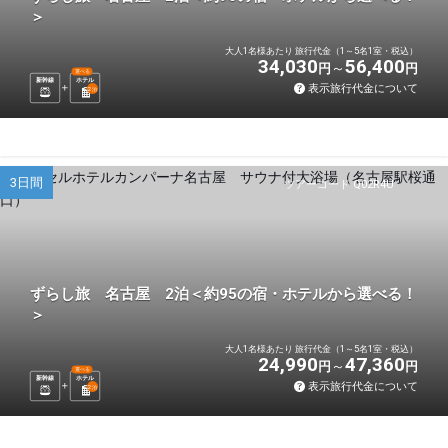
＞
大人1名様あたり 旅行代金（1～5名1室・税込）
34,030
56,400
円
円
選べる
新幹線
ホテル
表示旅行代金について
2
泊
3日間
ツアーコード Q02R4U
ずらし旅 名古屋 2泊＜約95の宿・ホテルから選べる！
＞
大人1名様あたり 旅行代金（1～5名1室・税込）
24,990
47,360
円
円
選べる
新幹線
ホテル
表示旅行代金について
2
泊