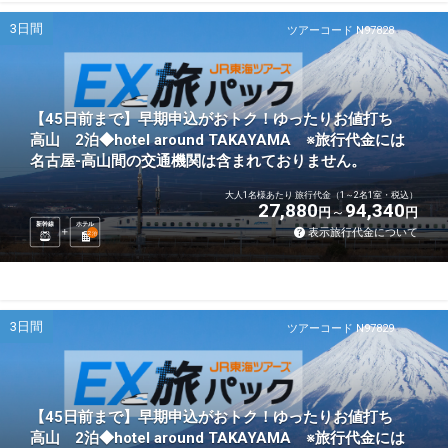
3日間
ツアーコード N97828
【45日前まで】早期申込がおトク！ゆったりお値打ち
高山 2泊◆hotel around TAKAYAMA ※旅行代金には
名古屋-高山間の交通機関は含まれておりません。
大人1名様あたり 旅行代金（1～2名1室・税込）
27,880
94,340
円
円
新幹線
ホテル
表示旅行代金について
2
泊
3日間
ツアーコード N97829
【45日前まで】早期申込がおトク！ゆったりお値打ち
高山 2泊◆hotel around TAKAYAMA ※旅行代金には