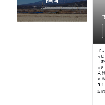
静岡
JR
ィビ
（電
目的
1
設定期