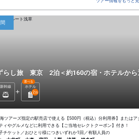
ツアー情報をもっと
日間
ずらし旅 東京 2泊＜約160の宿・ホテルか
選べる
新幹線
ホテル
2
泊
東海ツアーズ指定の駅売店で使える【500円（税込）分利用券】またはア
ティやグルメなどに利用できる【ご当地セレクトクーポン】付き！
子チケット／おひとり様につきいずれか1回／有額人員の