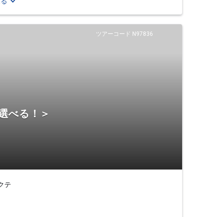
見る
ツアーコード N97836
ら選べる！＞
クテ