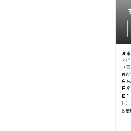
JR
ィビ
（電
目的
1
口）
設定期