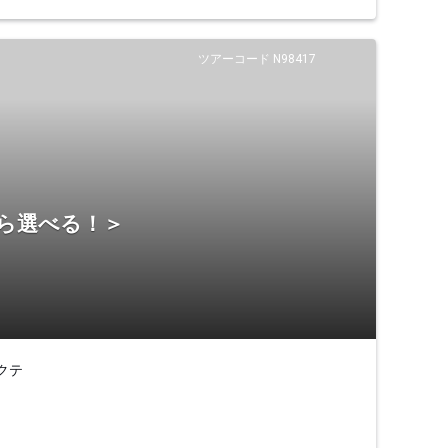
ツアーコード N98417
から選べる！＞
クテ