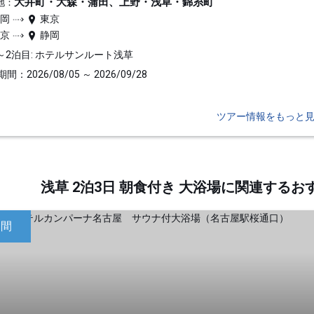
大井町・大森・蒲田、上野・浅草・錦糸町
地：
静岡
東京
東京
静岡
～2泊目: ホテルサンルート浅草
間：2026/08/05 ～ 2026/09/28
ツアー情報をもっと
浅草 2泊3日 朝食付き 大浴場に関連する
日間