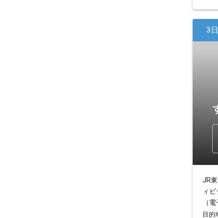
3
JR
ィビ
（電
目的