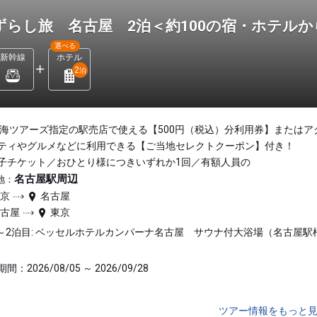
ずらし旅 名古屋 2泊＜約100の宿・ホテル
選べる
新幹線
ホテル
2
泊
東海ツアーズ指定の駅売店で使える【500円（税込）分利用券】またはア
ティやグルメなどに利用できる【ご当地セレクトクーポン】付き！
子チケット／おひとり様につきいずれか1回／有額人員の
名古屋駅周辺
地：
東京
名古屋
名古屋
東京
～2泊目: ベッセルホテルカンパーナ名古屋 サウナ付大浴場（名古屋駅
間：2026/08/05 ～ 2026/09/28
ツアー情報をもっと