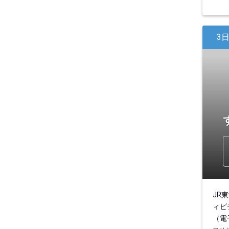
3
JR
ィビ
（電