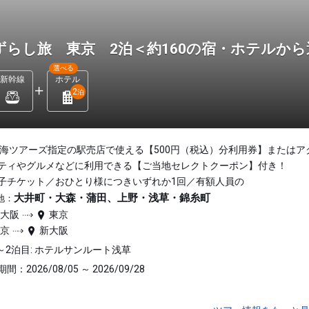
ずらし旅 東京 2泊＜約160の宿・ホテルか
選べる
新幹線
ホテル
2
泊
東海ツアーズ指定の駅売店で使える【500円（税込）分利用券】またはア
ティやグルメなどに利用できる【ご当地セレクトクーポン】付き！
子チケット／おひとり様につきいずれか1回／有額人員の
大井町・大森・蒲田、上野・浅草・錦糸町
地：
新大阪
東京
東京
新大阪
～2泊目: ホテルサンルート浅草
間：2026/08/05 ～ 2026/09/28