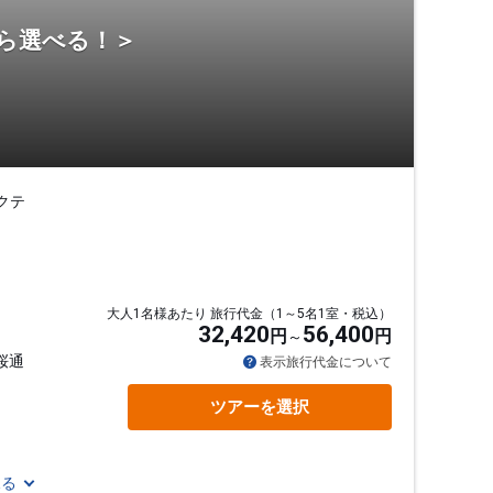
から選べる！＞
クテ
大人1名様あたり 旅行代金（1～5名1室・税込）
32,420
56,400
円
円
桜通
表示旅行代金について
ツアーを選択
見る