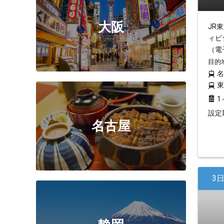
大阪
JR
ィビ
（電
目的
1
設定期
名古屋
3