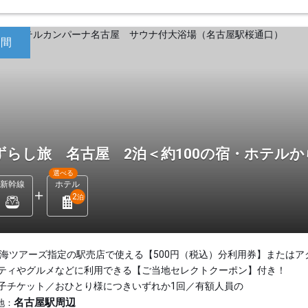
日間
ずらし旅 名古屋 2泊＜約100の宿・ホテル
選べる
新幹線
ホテル
2
泊
東海ツアーズ指定の駅売店で使える【500円（税込）分利用券】またはア
ティやグルメなどに利用できる【ご当地セレクトクーポン】付き！
子チケット／おひとり様につきいずれか1回／有額人員の
名古屋駅周辺
地：