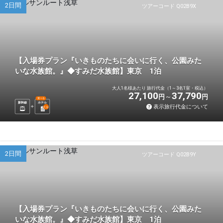
2日間
ツアーコード Q02B9X
【入場券プラン『いきものたちに会いに行く、公園みた
いな水族館。』◆すみだ水族館】東京 1泊
大人1名様あたり 旅行代金（1～3名1室・税込）
27,100
37,790
円
円
選べる
新幹線
ホテル
表示旅行代金について
1
泊
2日間
ツアーコード Q02B9Y
【入場券プラン『いきものたちに会いに行く、公園みた
いな水族館。』◆すみだ水族館】東京 1泊