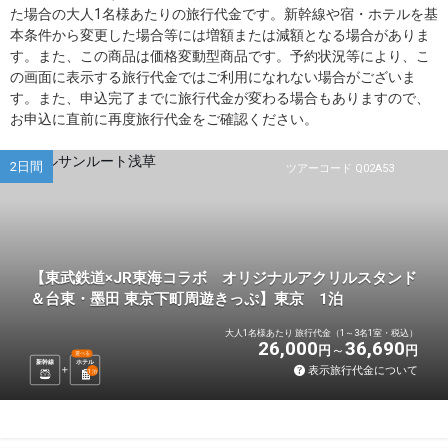
た場合の大人1名様あたりの旅行代金です。新幹線や宿・ホテルを基
本条件から変更した場合等には増額または減額となる場合がありま
す。また、この商品は価格変動型商品です。予約状況等により、こ
の画面に表示する旅行代金ではご利用になれない場合がございま
す。また、申込完了までに旅行代金が変わる場合もありますので、
お申込に直前に再度旅行代金をご確認ください。
2日間
ツアーコード Q02A53
【東武鉄道×JR東海コラボ オリジナルアクリルスタンド
＆台東・墨田 東京下町周遊きっぷ】東京 1泊
大人1名様あたり 旅行代金（1～3名1室・税込）
26,000
36,690
円
円
選べる
新幹線
ホテル
表示旅行代金について
1
泊