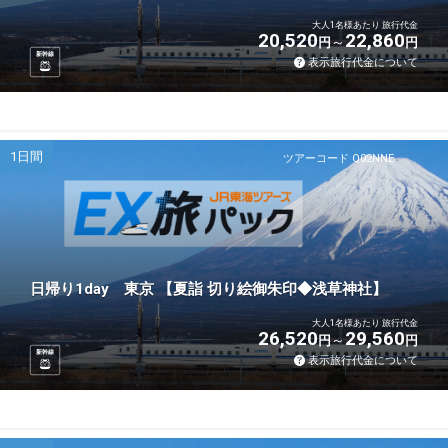
大人1名様あたり 旅行代金
20,520
22,860
円
円
新幹線
表示旅行代金について
1日間
ツアーコード Q02NNE
日帰り1day 東京 【夏詣 切り絵御朱印◆浅草神社】
大人1名様あたり 旅行代金
26,520
29,560
円
円
新幹線
表示旅行代金について