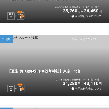
大人1名様あたり 旅行代金（1～3名1室・税込）
25,760
36,450
円
円
選べる
新幹線
ホテル
表示旅行代金について
1
泊
2日間
ツアーコード Q02NO7
【夏詣 切り絵御朱印◆浅草神社】東京 1泊
大人1名様あたり 旅行代金（1～3名1室・税込）
31,280
43,110
円
円
選べる
新幹線
ホテル
表示旅行代金について
1
泊