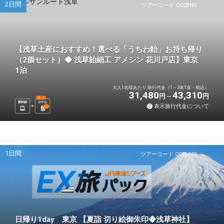
2日間
ツアーコード Q02BNY
【浅草土産におすすめ！選べる「うちわ飴」お持ち帰り
（2個セット）◆ 浅草飴細工 アメシン 花川戸店】東京
1泊
大人1名様あたり 旅行代金（1～3名1室・税込）
31,480
43,310
円
円
選べる
新幹線
ホテル
表示旅行代金について
1
泊
1日間
ツアーコード Q02NND
日帰り1day 東京 【夏詣 切り絵御朱印◆浅草神社】