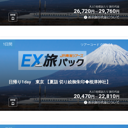
大人1名様あたり 旅行代金
26,720
29,760
円
円
新幹線
表示旅行代金について
1日間
ツアーコード Q02NOA
日帰り1day 東京 【夏詣 切り絵御朱印◆根津神社】
大人1名様あたり 旅行代金
20,470
22,810
円
円
新幹線
表示旅行代金について