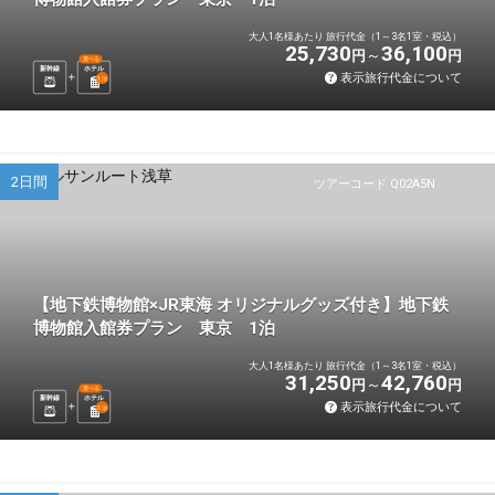
大人1名様あたり 旅行代金（1～3名1室・税込）
25,730
36,100
円
円
選べる
新幹線
ホテル
表示旅行代金について
1
泊
2日間
ツアーコード Q02A5N
【地下鉄博物館×JR東海 オリジナルグッズ付き】地下鉄
博物館入館券プラン 東京 1泊
大人1名様あたり 旅行代金（1～3名1室・税込）
31,250
42,760
円
円
選べる
新幹線
ホテル
表示旅行代金について
1
泊