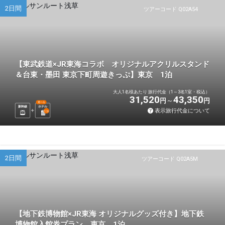
2日間
ツアーコード Q02A54
【東武鉄道×JR東海コラボ オリジナルアクリルスタンド
＆台東・墨田 東京下町周遊きっぷ】東京 1泊
大人1名様あたり 旅行代金（1～3名1室・税込）
31,520
43,350
円
円
選べる
新幹線
ホテル
表示旅行代金について
1
泊
2日間
ツアーコード Q02A5M
【地下鉄博物館×JR東海 オリジナルグッズ付き】地下鉄
博物館入館券プラン 東京 1泊