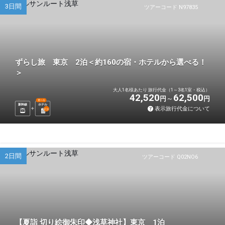
3日間
ツアーコード N97835
ずらし旅 東京 2泊＜約160の宿・ホテルから選べる！
＞
大人1名様あたり 旅行代金（1～3名1室・税込）
42,520
62,500
円
円
選べる
新幹線
ホテル
表示旅行代金について
2
泊
2日間
ツアーコード Q02NO6
【夏詣 切り絵御朱印◆浅草神社】東京 1泊