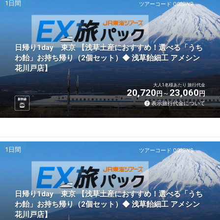
1日間
ツアーコード Q02BNR
日帰り1day 東京 【浅草土産におすすめ！選べる「うち
わ飴」お持ち帰り（2個セット）◆ 浅草飴細工 アメシン
花川戸店】
大人1名様あたり 旅行代金
20,720
23,060
円
円
新幹線
表示旅行代金について
1日間
ツアーコード Q02BNS
日帰り1day 東京 【浅草土産におすすめ！選べる「うち
わ飴」お持ち帰り（2個セット）◆ 浅草飴細工 アメシン
花川戸店】