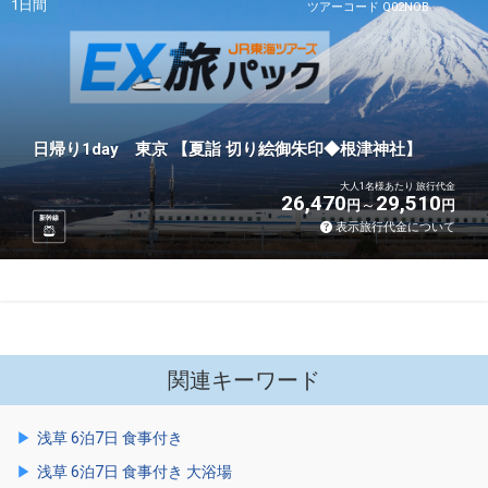
1日間
ツアーコード Q02NOB
日帰り1day 東京 【夏詣 切り絵御朱印◆根津神社】
大人1名様あたり 旅行代金
26,470
29,510
円
円
新幹線
表示旅行代金について
関連キーワード
浅草 6泊7日 食事付き
浅草 6泊7日 食事付き 大浴場