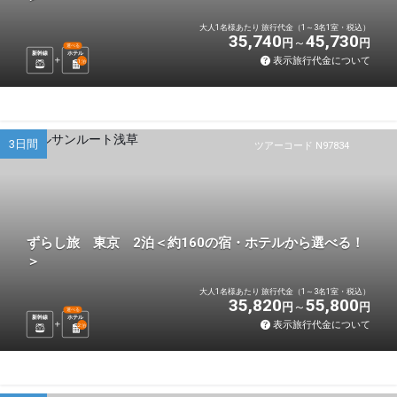
大人1名様あたり 旅行代金（1～3名1室・税込）
35,740
45,730
円
円
選べる
新幹線
ホテル
表示旅行代金について
1
泊
3日間
ツアーコード N97834
ずらし旅 東京 2泊＜約160の宿・ホテルから選べる！
＞
大人1名様あたり 旅行代金（1～3名1室・税込）
35,820
55,800
円
円
選べる
新幹線
ホテル
表示旅行代金について
2
泊