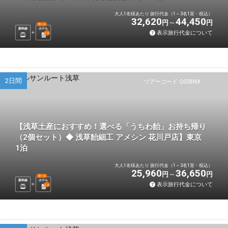
大人1名様あたり 旅行代金（1～3名1室・税込）
32,620
44,450
円
円
選べる
新幹線
ホテル
表示旅行代金について
1
泊
2日間
ツアーコード Q02BNX
【浅草土産におすすめ！選べる「うちわ飴」お持ち帰り
（2個セット）◆ 浅草飴細工 アメシン 花川戸店】東京
1泊
大人1名様あたり 旅行代金（1～3名1室・税込）
25,960
36,650
円
円
選べる
新幹線
ホテル
表示旅行代金について
1
泊