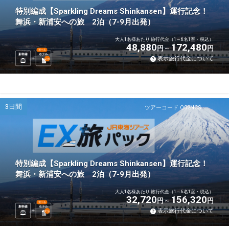
特別編成【Sparkling Dreams Shinkansen】運行記念！
舞浜・新浦安への旅 2泊（7-9月出発）
大人1名様あたり 旅行代金（1～6名1室・税込）
48,880
172,480
円
円
選べる
新幹線
ホテル
表示旅行代金について
2
泊
3日間
ツアーコード Q02NCS
特別編成【Sparkling Dreams Shinkansen】運行記念！
舞浜・新浦安への旅 2泊（7-9月出発）
大人1名様あたり 旅行代金（1～6名1室・税込）
32,720
156,320
円
円
選べる
新幹線
ホテル
表示旅行代金について
2
泊