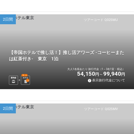
2日間
ツアーコード Q02SMU
【帝国ホテルで推し活！】推し活アワーズ -コーヒーまた
は紅茶付き- 東京 1泊
大人1名様あたり 旅行代金（1～3名1室・税込）
54,150
99,940
円
円
選べる
新幹線
ホテル
表示旅行代金について
1
泊
2日間
ツアーコード Q02SMV