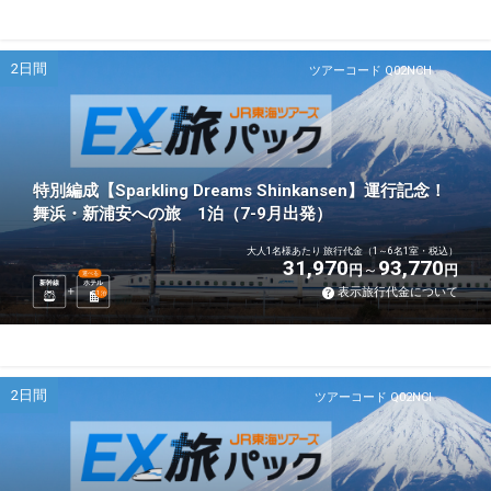
2日間
ツアーコード Q02NCH
特別編成【Sparkling Dreams Shinkansen】運行記念！
舞浜・新浦安への旅 1泊（7-9月出発）
大人1名様あたり 旅行代金（1～6名1室・税込）
31,970
93,770
円
円
選べる
新幹線
ホテル
表示旅行代金について
1
泊
2日間
ツアーコード Q02NCI