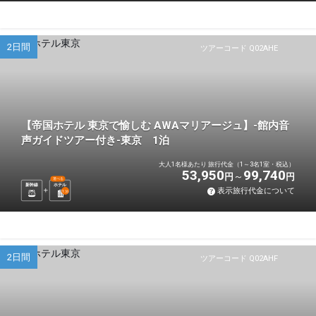
2日間
ツアーコード Q02AHE
【帝国ホテル 東京で愉しむ AWAマリアージュ】-館内音
声ガイドツアー付き-東京 1泊
大人1名様あたり 旅行代金（1～3名1室・税込）
53,950
99,740
円
円
選べる
新幹線
ホテル
表示旅行代金について
1
泊
2日間
ツアーコード Q02AHF