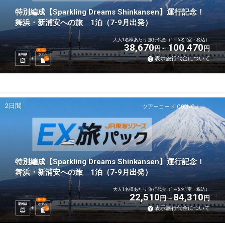
特別編成【Sparkling Dreams Shinkansen】運行記念！
舞浜・新浦安への旅 1泊（7-9月出発）
大人1名様あたり 旅行代金（1～6名1室・税込）
38,670
100,470
円
円
選べる
新幹線
ホテル
表示旅行代金について
1
泊
2日間
ツアーコード Q02NCJ
特別編成【Sparkling Dreams Shinkansen】運行記念！
舞浜・新浦安への旅 1泊（7-9月出発）
大人1名様あたり 旅行代金（1～6名1室・税込）
22,510
84,310
円
円
選べる
新幹線
ホテル
表示旅行代金について
1
泊