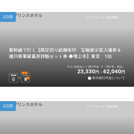
2日間
ツアーコード Q029XA
新幹線で行く【限定切り絵御朱印 宝物展示室入場券＆
徳川将軍家墓所拝観セット券 ◆増上寺】東京 1泊
大人1名様あたり 旅行代金（1～3名1室・税込）
23,330
62,040
円
円
選べる
新幹線
ホテル
表示旅行代金について
1
泊
2日間
ツアーコード Q029XB