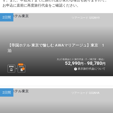
す。また、申込完了までに旅行代金が変わる場合もありますので、
お申込に直前に再度旅行代金をご確認ください。
2日間
ツアーコード Q02AH9
【帝国ホテル 東京で愉しむ AWAマリアージュ】東京 1
泊
大人1名様あたり 旅行代金（1～3名1室・税込）
52,990
98,780
円
円
選べる
新幹線
ホテル
表示旅行代金について
1
泊
2日間
ツアーコード Q02AHA