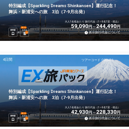
特別編成【Sparkling Dreams Shinkansen】運行記念！
舞浜・新浦安への旅 3泊（7-9月出発）
大人1名様あたり 旅行代金（1～6名1室・税込）
59,090
244,490
円
円
選べる
新幹線
ホテル
表示旅行代金について
3
泊
4日間
ツアーコード Q02ND1
特別編成【Sparkling Dreams Shinkansen】運行記念！
舞浜・新浦安への旅 3泊（7-9月出発）
大人1名様あたり 旅行代金（1～6名1室・税込）
42,930
228,330
円
円
選べる
新幹線
ホテル
表示旅行代金について
3
泊