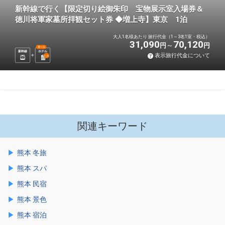
新幹線で行く【限定切り絵御朱印 宝物展示室入場券＆
徳川将軍家墓所拝観セット券 ◆増上寺】東京 1泊
大人1名様あたり 旅行代金（1～3名1室・税込）
31,090
70,120
円
円
選べる
新幹線
ホテル
表示旅行代金について
1
泊
関連キーワード
熊本 冬旅
熊本 スパ
熊本 民宿
熊本 景色
熊本 宿泊