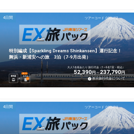
4日間
ツアーコード Q02NCZ
特別編成【Sparkling Dreams Shinkansen】運行記念！
舞浜・新浦安への旅 3泊（7-9月出発）
大人1名様あたり 旅行代金（1～6名1室・税込）
52,390
237,790
円
円
選べる
新幹線
ホテル
表示旅行代金について
3
泊
4日間
ツアーコード Q02ND0