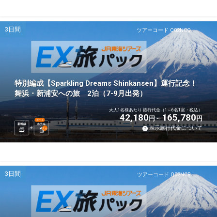
3日間
ツアーコード Q02NCQ
特別編成【Sparkling Dreams Shinkansen】運行記念！
舞浜・新浦安への旅 2泊（7-9月出発）
大人1名様あたり 旅行代金（1～6名1室・税込）
42,180
165,780
円
円
選べる
新幹線
ホテル
表示旅行代金について
2
泊
3日間
ツアーコード Q02NCR