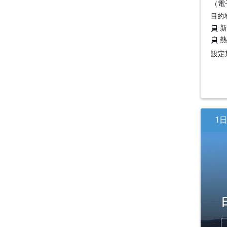
（電
目的
設定期
1