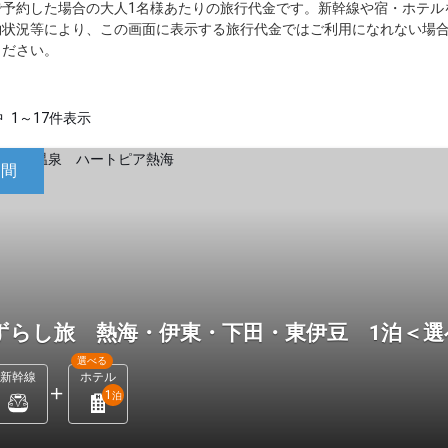
で予約した場合の大人1名様あたりの旅行代金です。新幹線や宿・ホテル
約状況等により、この画面に表示する旅行代金ではご利用になれない場
ください。
中
1～17件表示
日間
ずらし旅 熱海・伊東・下田・東伊豆 1泊＜
選べる
新幹線
ホテル
1
泊