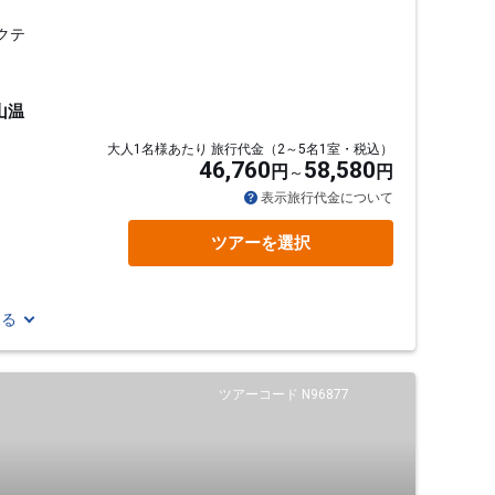
クテ
山温
大人1名様あたり 旅行代金（2～5名1室・税込）
46,760
58,580
円
円
表示旅行代金について
ツアーを選択
見る
ツアーコード N96877