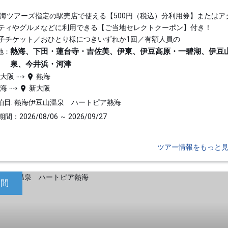
東海ツアーズ指定の駅売店で使える【500円（税込）分利用券】またはア
ティやグルメなどに利用できる【ご当地セレクトクーポン】付き！
子チケット／おひとり様につきいずれか1回／有額人員の
熱海、下田・蓮台寺・吉佐美、伊東、伊豆高原・一碧湖、伊豆
地：
泉、今井浜・河津
新大阪
熱海
熱海
新大阪
泊目: 熱海伊豆山温泉 ハートピア熱海
間：2026/08/06 ～ 2026/09/27
ツアー情報をもっと
日間