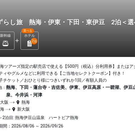
ずらし旅 熱海・伊東・下田・東伊豆 2泊＜
選べる
新幹線
ホテル
2
泊
東海ツアーズ指定の駅売店で使える【500円（税込）分利用券】またはア
ティやグルメなどに利用できる【ご当地セレクトクーポン】付き！
子チケット／おひとり様につきいずれか1回／有額人員の
熱海、下田・蓮台寺・吉佐美、伊東、伊豆高原・一碧湖、伊豆
地：
泉、今井浜・河津
新大阪
熱海
熱海
新大阪
～2泊目: 熱海伊豆山温泉 ハートピア熱海
間：2026/08/06 ～ 2026/09/26