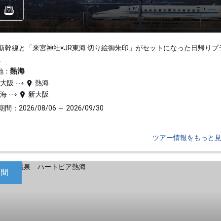
新幹線と「来宮神社×JR東海 切り絵御朱印」がセットになった日帰りプ
。
熱海
地：
新大阪
熱海
熱海
新大阪
間：2026/08/06 ～ 2026/09/30
ツアー情報をもっと
日間