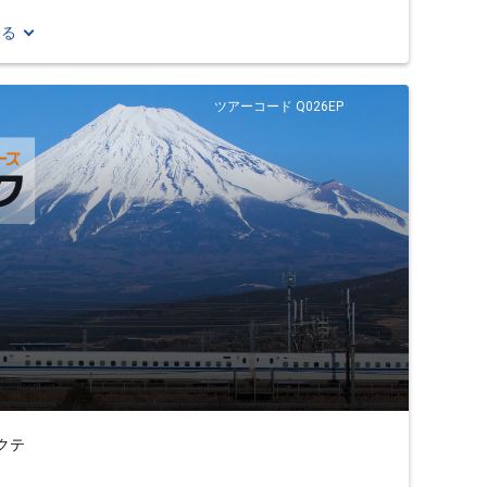
見る
ツアーコード Q026EP
クテ