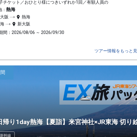
子チケット／おひとり様につきいずれか1回／有額人員の
熱海
地：
新大阪
熱海
熱海
新大阪
間：2026/08/06 ～ 2026/09/30
ツアー情報をもっと
日間
日帰り1day熱海【夏詣】来宮神社×JR東海 切り
新幹線