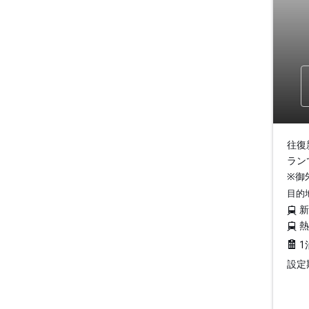
往復
ラン
※御
目的
1
設定期