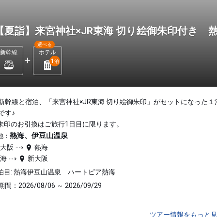
【夏詣】来宮神社×JR東海 切り絵御朱印付き 熱
選べる
新幹線
ホテル
1
泊
新幹線と宿泊、「来宮神社×JR東海 切り絵御朱印」がセットになった１
です♪
朱印のお引換はご旅行1日目に限ります。
熱海、伊豆山温泉
地：
新大阪
熱海
熱海
新大阪
泊目: 熱海伊豆山温泉 ハートピア熱海
間：2026/08/06 ～ 2026/09/29
ツアー情報をもっと