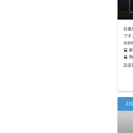
往復
です
目的
設定期
2