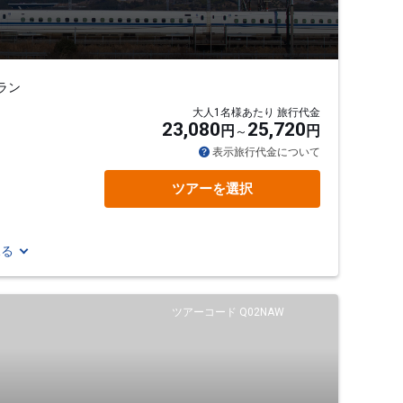
ラン
大人1名様あたり 旅行代金
23,080
25,720
円
円
表示旅行代金について
ツアーを選択
見る
ツアーコード Q02NAW