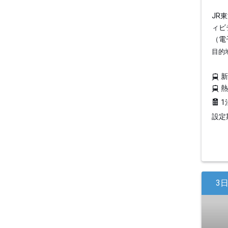
JR
ィビ
（電
目的
1
設定期
3