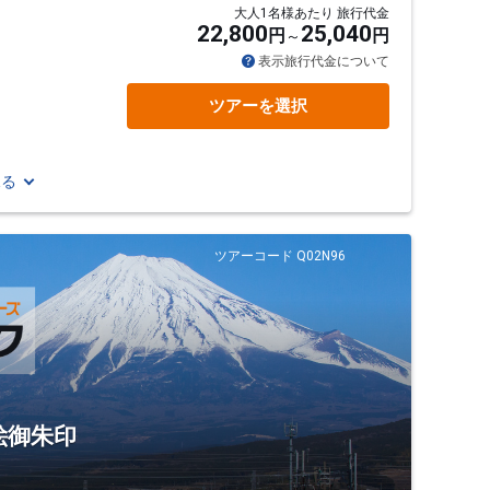
大人1名様あたり 旅行代金
22,800
25,040
円
円
表示旅行代金について
ツアーを選択
見る
ツアーコード Q02N96
絵御朱印