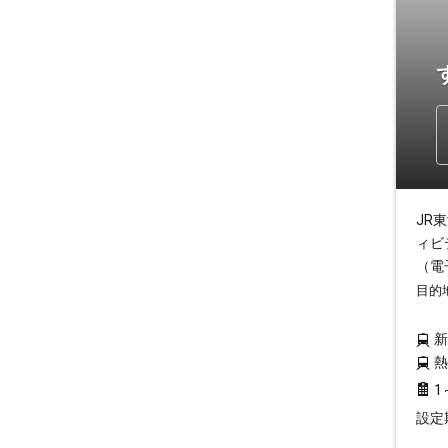
JR
ィビ
（電
目的
1
設定期