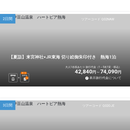
2日間
ツアーコード Q02NAW
【夏詣】来宮神社×JR東海 切り絵御朱印付き 熱海1泊
大人1名様あたり 旅行代金（1～5名1室・税込）
42,840
74,090
円
円
選べる
新幹線
ホテル
表示旅行代金について
1
泊
3日間
ツアーコード Q02OJE