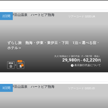
2日間
ツアーコード Q02OJA
ずらし旅 熱海・伊東・東伊豆・下田 1泊＜選べる宿・
ホテル＞
大人1名様あたり 旅行代金（1～5名1室・税込）
29,980
62,220
円
円
選べる
新幹線
ホテル
表示旅行代金について
1
泊
3日間
ツアーコード Q02OJD