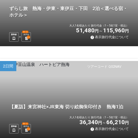
ずらし旅 熱海・伊東・東伊豆・下田 2泊＜選べる宿・
ホテル＞
大人1名様あたり 旅行代金（1～5名1室・税込）
51,480
115,960
円
円
選べる
新幹線
ホテル
表示旅行代金について
2
泊
2日間
ツアーコード Q02NAV
【夏詣】来宮神社×JR東海 切り絵御朱印付き 熱海1泊
大人1名様あたり 旅行代金（1～5名1室・税込）
36,340
66,210
円
円
選べる
新幹線
ホテル
表示旅行代金について
1
泊