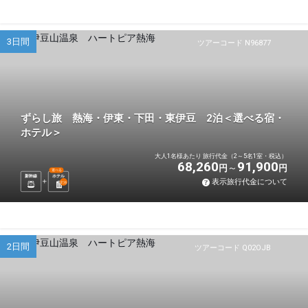
3日間
ツアーコード N96877
ずらし旅 熱海・伊東・下田・東伊豆 2泊＜選べる宿・
ホテル＞
大人1名様あたり 旅行代金（2～5名1室・税込）
68,260
91,900
円
円
選べる
新幹線
ホテル
表示旅行代金について
2
泊
2日間
ツアーコード Q02OJB