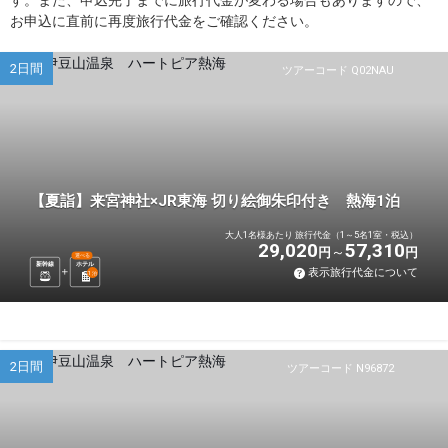
す。また、申込完了までに旅行代金が変わる場合もありますので、
お申込に直前に再度旅行代金をご確認ください。
2日間
ツアーコード Q02NAU
【夏詣】来宮神社×JR東海 切り絵御朱印付き 熱海1泊
大人1名様あたり 旅行代金（1～5名1室・税込）
29,020
57,310
円
円
選べる
新幹線
ホテル
表示旅行代金について
1
泊
2日間
ツアーコード N96872