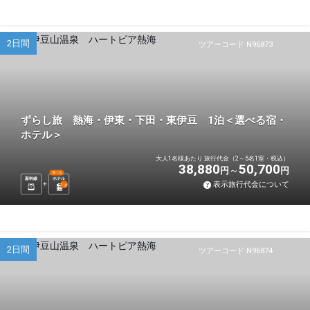
2日間
ツアーコード N96873
ずらし旅 熱海・伊東・下田・東伊豆 1泊＜選べる宿・
ホテル＞
大人1名様あたり 旅行代金（2～5名1室・税込）
38,880
50,700
円
円
選べる
新幹線
ホテル
表示旅行代金について
1
泊
2日間
ツアーコード N96874