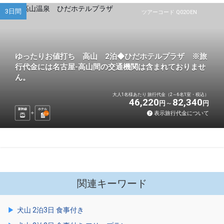
3日間
ツアーコード Q02OEN
ゆったりお値打ち 高山 2泊◆ひだホテルプラザ ※旅
行代金には名古屋-高山間の交通機関は含まれておりませ
ん。
大人1名様あたり 旅行代金（2～6名1室・税込）
46,220
82,340
円
円
新幹線
ホテル
表示旅行代金について
2
泊
関連キーワード
犬山 2泊3日 食事付き