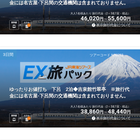
金には名古屋-下呂間の交通機関は含まれておりません。
大人1名様あたり 旅行代金（2～3名1室・税込）
46,020
55,600
円
円
新幹線
ホテル
表示旅行代金について
2
泊
3日間
ツアーコード N98293
ゆったりお値打ち 下呂 2泊◆吉泉館竹翠亭 ※旅行代
金には名古屋-下呂間の交通機関は含まれておりません。
大人1名様あたり 旅行代金（2～3名1室・税込）
38,860
48,440
円
円
新幹線
ホテル
表示旅行代金について
2
泊