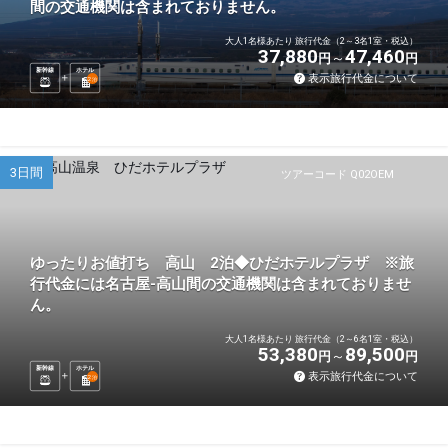
間の交通機関は含まれておりません。
大人1名様あたり 旅行代金（2～3名1室・税込）
37,880
47,460
円
円
新幹線
ホテル
表示旅行代金について
2
泊
3日間
ツアーコード Q02OEM
ゆったりお値打ち 高山 2泊◆ひだホテルプラザ ※旅
行代金には名古屋-高山間の交通機関は含まれておりませ
ん。
大人1名様あたり 旅行代金（2～6名1室・税込）
53,380
89,500
円
円
新幹線
ホテル
表示旅行代金について
2
泊