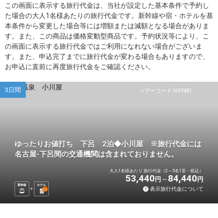
この画面に表示する旅行代金は、当社が設定した基本条件で予約し
た場合の大人1名様あたりの旅行代金です。新幹線や宿・ホテルを基
本条件から変更した場合等には増額または減額となる場合がありま
す。また、この商品は価格変動型商品です。予約状況等により、こ
の画面に表示する旅行代金ではご利用になれない場合がございま
す。また、申込完了までに旅行代金が変わる場合もありますので、
お申込に直前に再度旅行代金をご確認ください。
3日間
ツアーコード N97881
ゆったりお値打ち 下呂 2泊◆小川屋 ※旅行代金には
名古屋-下呂間の交通機関は含まれておりません。
大人1名様あたり 旅行代金（2～5名1室・税込）
53,440
84,440
円
円
新幹線
ホテル
表示旅行代金について
2
泊