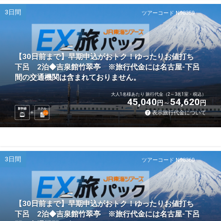
3日間
ツアーコード N98359
【30日前まで】早期申込がおトク！ゆったりお値打ち
下呂 2泊◆吉泉館竹翠亭 ※旅行代金には名古屋-下呂
間の交通機関は含まれておりません。
大人1名様あたり 旅行代金（2～3名1室・税込）
45,040
54,620
円
円
新幹線
ホテル
表示旅行代金について
2
泊
3日間
ツアーコード N98360
【30日前まで】早期申込がおトク！ゆったりお値打ち
下呂 2泊◆吉泉館竹翠亭 ※旅行代金には名古屋-下呂