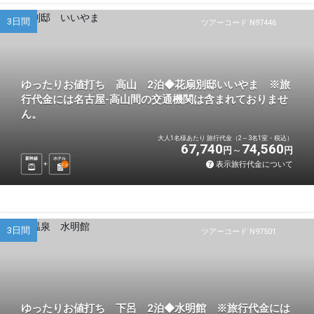
3日間
ツアーコード N97446
ゆったりお値打ち 高山 2泊◆花扇別邸いいやま ※旅
行代金には名古屋-高山間の交通機関は含まれておりませ
ん。
大人1名様あたり 旅行代金（2～3名1室・税込）
67,740
74,560
円
円
新幹線
ホテル
表示旅行代金について
2
泊
3日間
ツアーコード N97501
ゆったりお値打ち 下呂 2泊◆水明館 ※旅行代金には