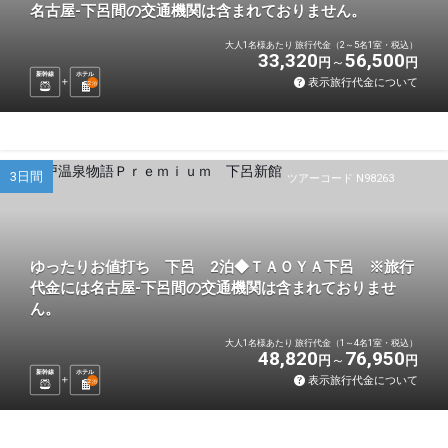
名古屋-下呂間の交通機関は含まれておりません。
大人1名様あたり 旅行代金（2～5名1室・税込）
33,320
56,500
円
円
新幹線
ホテル
表示旅行代金について
2
泊
3日間
ツアーコード N98263
ゆったりお値打ち 下呂 2泊◆ＴＡＯＹＡ下呂 ※旅行
代金には名古屋-下呂間の交通機関は含まれておりませ
ん。
大人1名様あたり 旅行代金（1～4名1室・税込）
48,820
76,950
円
円
新幹線
ホテル
表示旅行代金について
2
泊