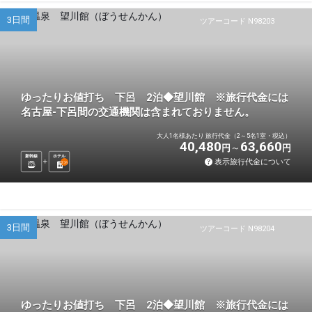
3日間
ツアーコード N98203
ゆったりお値打ち 下呂 2泊◆望川館 ※旅行代金には
名古屋-下呂間の交通機関は含まれておりません。
大人1名様あたり 旅行代金（2～5名1室・税込）
40,480
63,660
円
円
新幹線
ホテル
表示旅行代金について
2
泊
3日間
ツアーコード N98204
ゆったりお値打ち 下呂 2泊◆望川館 ※旅行代金には