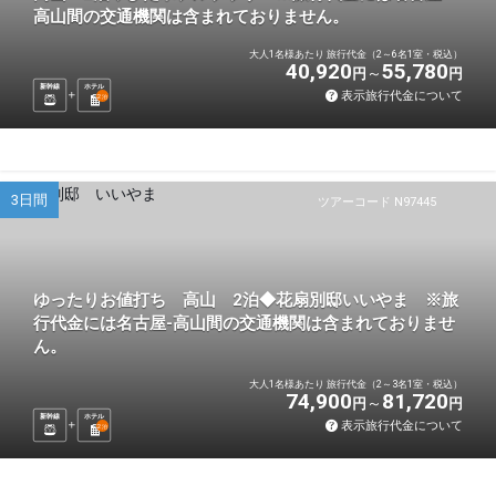
高山間の交通機関は含まれておりません。
大人1名様あたり 旅行代金（2～6名1室・税込）
40,920
55,780
円
円
新幹線
ホテル
表示旅行代金について
2
泊
3日間
ツアーコード N97445
ゆったりお値打ち 高山 2泊◆花扇別邸いいやま ※旅
行代金には名古屋-高山間の交通機関は含まれておりませ
ん。
大人1名様あたり 旅行代金（2～3名1室・税込）
74,900
81,720
円
円
新幹線
ホテル
表示旅行代金について
2
泊