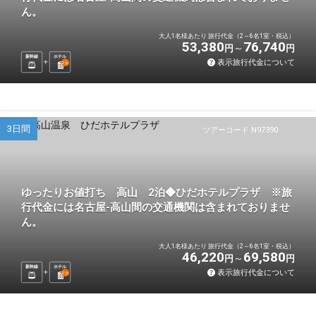
ん。
大人1名様あたり 旅行代金（2～6名1室・税込）
53,380
76,740
円
円
新幹線
ホテル
表示旅行代金について
2
泊
3日間
ツアーコード N97390
ゆったりお値打ち 高山 2泊◆ひだホテルプラザ ※旅
行代金には名古屋-高山間の交通機関は含まれておりませ
ん。
大人1名様あたり 旅行代金（2～6名1室・税込）
46,220
69,580
円
円
新幹線
ホテル
表示旅行代金について
2
泊