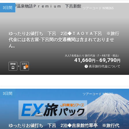
3日間
ツアーコード N98265
ゆったりお値打ち 下呂 2泊◆ＴＡＯＹＡ下呂 ※旅行
代金には名古屋-下呂間の交通機関は含まれておりませ
ん。
大人1名様あたり 旅行代金（1～4名1室・税込）
41,660
69,790
円
円
新幹線
ホテル
表示旅行代金について
2
泊
3日間
ツアーコード N98291
ゆったりお値打ち 下呂 2泊◆吉泉館竹翠亭 ※旅行代