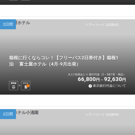
2日間
ツアーコード Q02BHG
箱根に行くならコレ！【フリーパス2日券付き】箱根1
泊 富士屋ホテル（4月-9月出発）
大人1名様あたり 旅行代金（2～3名1室・税込）
66,800
92,630
円
円
新幹線
ホテル
表示旅行代金について
1
泊
2日間
ツアーコード Q02BHN