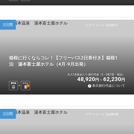
2日間
ツアーコード Q02BH7
箱根に行くならコレ！【フリーパス2日券付き】箱根1
泊 湯本富士屋ホテル（4月-9月出発）
大人1名様あたり 旅行代金（2～3名1室・税込）
48,920
62,230
円
円
新幹線
ホテル
表示旅行代金について
1
泊
2日間
ツアーコード Q02BH8