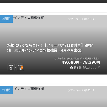
2日間
ツアーコード Q02BHR
箱根に行くならコレ！【フリーパス2日券付き】箱根1
泊 ホテルインディゴ箱根強羅（4月-9月出発）
大人1名様あたり 旅行代金（2～3名1室・税込）
49,680
78,390
円
円
新幹線
ホテル
表示旅行代金について
1
泊
2日間
ツアーコード Q02BHS