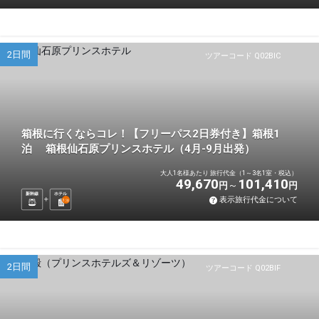
2日間
ツアーコード Q02BIC
箱根に行くならコレ！【フリーパス2日券付き】箱根1
泊 箱根仙石原プリンスホテル（4月-9月出発）
大人1名様あたり 旅行代金（1～3名1室・税込）
49,670
101,410
円
円
新幹線
ホテル
表示旅行代金について
1
泊
2日間
ツアーコード Q02BIF