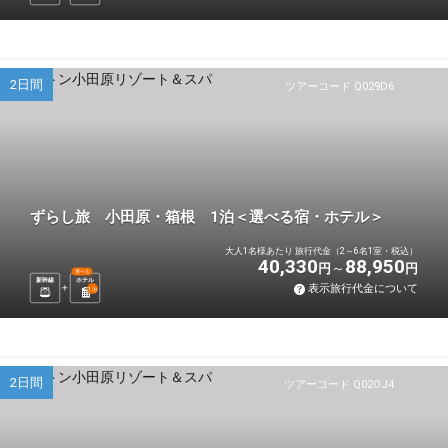
2日間
ツアーコード Q029D6
ずらし旅 小田原・箱根 1泊＜選べる宿・ホテル＞
大人1名様あたり 旅行代金（2～6名1室・税込）
40,330
88,950
円
円
選べる
新幹線
ホテル
表示旅行代金について
1
泊
2日間
ツアーコード Q02OJ4