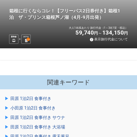
箱根に行くならコレ！【フリーパス2日券付き】箱根1
泊 ザ・プリンス箱根芦ノ湖（4月-9月出発）
大人1名様あたり 旅行代金（1～3名1室・税込）
59,740
134,150
円
円
新幹線
ホテル
表示旅行代金について
1
泊
関連キーワード
田原 1泊2日 食事付き
小田原 1泊2日 食事付き
田原 1泊2日 食事付き サウナ
田原 1泊2日 食事付き 大浴場
田原 1泊2日 食事付き 露天風呂