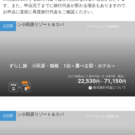
す。また、申込完了までに旅行代金が変わる場合もありますので、
お申込に直前に再度旅行代金をご確認ください。
2日間
ツアーコード Q029D4
ずらし旅 小田原・箱根 1泊＜選べる宿・ホテル＞
大人1名様あたり 旅行代金（2～6名1室・税込）
22,530
71,150
円
円
選べる
新幹線
ホテル
表示旅行代金について
1
泊
2日間
ツアーコード Q02OJ6