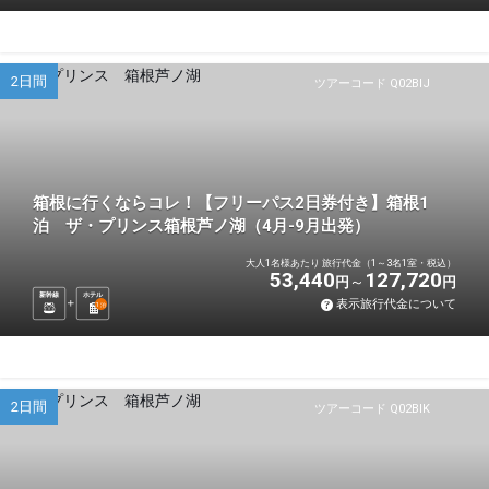
2日間
ツアーコード Q02BIJ
箱根に行くならコレ！【フリーパス2日券付き】箱根1
泊 ザ・プリンス箱根芦ノ湖（4月-9月出発）
大人1名様あたり 旅行代金（1～3名1室・税込）
53,440
127,720
円
円
新幹線
ホテル
表示旅行代金について
1
泊
2日間
ツアーコード Q02BIK