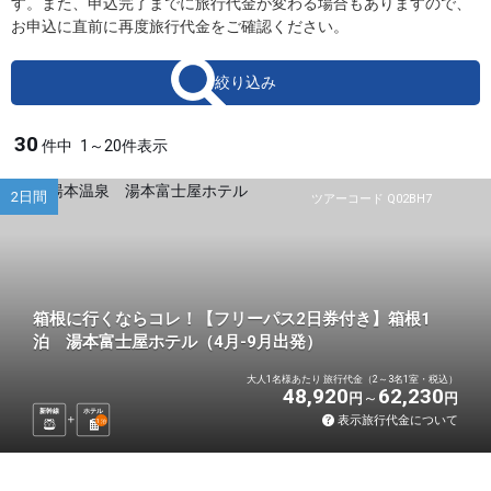
す。また、申込完了までに旅行代金が変わる場合もありますので、
お申込に直前に再度旅行代金をご確認ください。
絞り込み
30
件中
1～20件表示
2日間
ツアーコード Q02BH7
箱根に行くならコレ！【フリーパス2日券付き】箱根1
泊 湯本富士屋ホテル（4月-9月出発）
大人1名様あたり 旅行代金（2～3名1室・税込）
48,920
62,230
円
円
新幹線
ホテル
表示旅行代金について
1
泊