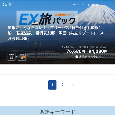
2日間
ツアーコード Q02BJ7
箱根に行くならコレ！【フリーパス2日券付き】箱根1
泊 強羅温泉 雪月花別邸 翠雲（共立リゾート）（4
月-9月出発）
大人1名様あたり 旅行代金（2名1室・税込）
76,680
94,080
円
円
新幹線
ホテル
表示旅行代金について
1
泊
1
2
関連キーワード