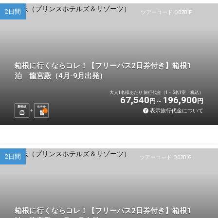
2日間
ツアーコード Q02BIF
箱根に行くならコレ！【フリーパス2日券付き】箱根1
泊 龍宮殿（4月-9月出発）
大人1名様あたり 旅行代金（1～5名1室・税込）
67,540
196,900
円
円
新幹線
ホテル
表示旅行代金について
1
泊
2日間
ツアーコード Q02BIG
箱根に行くならコレ！【フリーパス2日券付き】箱根1