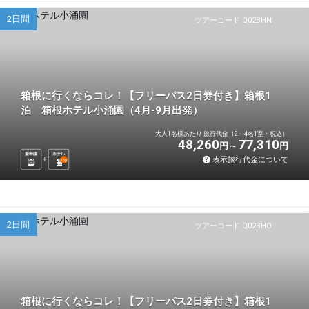
2日間
ツアーコード Q02BHN
箱根に行くならコレ！【フリーパス2日券付き】箱根1
泊 箱根ホテル小涌園（4月-9月出発）
大人1名様あたり 旅行代金（2～4名1室・税込）
48,260
77,310
円
円
新幹線
ホテル
表示旅行代金について
1
泊
2日間
ツアーコード Q02BHO
箱根に行くならコレ！【フリーパス2日券付き】箱根1