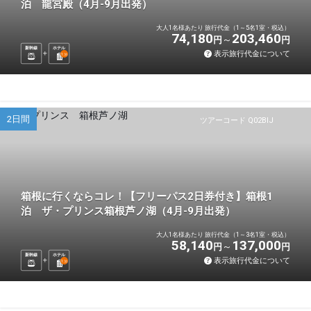
泊 龍宮殿（4月-9月出発）
大人1名様あたり 旅行代金（1～5名1室・税込）
74,180
203,460
円
円
新幹線
ホテル
表示旅行代金について
1
泊
2日間
ツアーコード Q02BIJ
箱根に行くならコレ！【フリーパス2日券付き】箱根1
泊 ザ・プリンス箱根芦ノ湖（4月-9月出発）
大人1名様あたり 旅行代金（1～3名1室・税込）
58,140
137,000
円
円
新幹線
ホテル
表示旅行代金について
1
泊