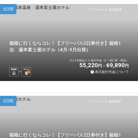
2日間
ツアーコード Q02BH8
箱根に行くならコレ！【フリーパス2日券付き】箱根1
泊 湯本富士屋ホテル（4月-9月出発）
大人1名様あたり 旅行代金（2～3名1室・税込）
55,220
69,890
円
円
新幹線
ホテル
表示旅行代金について
1
泊
2日間
ツアーコード Q02BHF
箱根に行くならコレ！【フリーパス2日券付き】箱根1