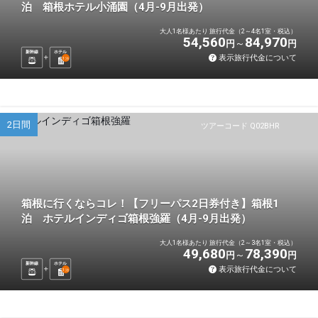
泊 箱根ホテル小涌園（4月-9月出発）
大人1名様あたり 旅行代金（2～4名1室・税込）
54,560
84,970
円
円
新幹線
ホテル
表示旅行代金について
1
泊
2日間
ツアーコード Q02BHR
箱根に行くならコレ！【フリーパス2日券付き】箱根1
泊 ホテルインディゴ箱根強羅（4月-9月出発）
大人1名様あたり 旅行代金（2～3名1室・税込）
49,680
78,390
円
円
新幹線
ホテル
表示旅行代金について
1
泊