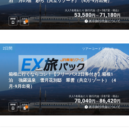
泊 月の宿 紗ら（共立リゾート）（4月-9月出発）
大人1名様あたり 旅行代金（2～3名1室・税込）
53,580
71,180
円
円
新幹線
ホテル
表示旅行代金について
1
泊
2日間
ツアーコード Q02BJ6
箱根に行くならコレ！【フリーパス2日券付き】箱根1
泊 強羅温泉 雪月花別邸 翠雲（共立リゾート）（4
月-9月出発）
大人1名様あたり 旅行代金（2名1室・税込）
70,040
86,420
円
円
新幹線
ホテル
表示旅行代金について
1
泊