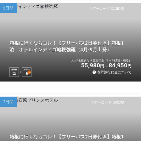
2日間
ツアーコード Q02BHS
箱根に行くならコレ！【フリーパス2日券付き】箱根1
泊 ホテルインディゴ箱根強羅（4月-9月出発）
大人1名様あたり 旅行代金（2～3名1室・税込）
55,980
84,950
円
円
新幹線
ホテル
表示旅行代金について
1
泊
2日間
ツアーコード Q02BIB
箱根に行くならコレ！【フリーパス2日券付き】箱根1