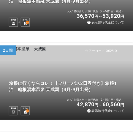
泊 箱根湯本温泉 天成園（4月-9月出発）
大人1名様あたり 旅行代金（2～5名1室・税込）
36,570
53,920
円
円
新幹線
ホテル
表示旅行代金について
1
泊
2日間
ツアーコード Q02BIO
箱根に行くならコレ！【フリーパス2日券付き】箱根1
泊 箱根湯本温泉 天成園（4月-9月出発）
大人1名様あたり 旅行代金（2～5名1室・税込）
42,870
60,560
円
円
新幹線
ホテル
表示旅行代金について
1
泊