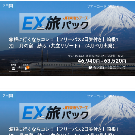
2日間
ツアーコード Q02BIR
箱根に行くならコレ！【フリーパス2日券付き】箱根1
泊 月の宿 紗ら（共立リゾート）（4月-9月出発）
大人1名様あたり 旅行代金（2～3名1室・税込）
46,940
63,520
円
円
新幹線
ホテル
表示旅行代金について
1
泊
2日間
ツアーコード Q02BIS
箱根に行くならコレ！【フリーパス2日券付き】箱根1