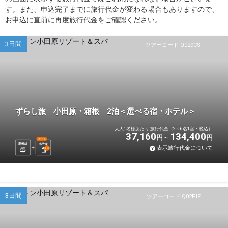
す。また、申込完了までに旅行代金が変わる場合もありますので、
お申込に直前に再度旅行代金をご確認ください。
3日間
ツアーコード Q029CS
ずらし旅 小田原・箱根 2泊＜選べる宿・ホテル＞
大人1名様あたり 旅行代金（2～6名1室・税込）
37,160
134,400
円
円
選べる
新幹線
ホテル
表示旅行代金について
2
泊
3日間
ツアーコード Q02PIF