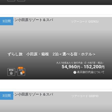
3日間
ツアーコード Q029CU
ずらし旅 小田原・箱根 2泊＜選べる宿・ホテル＞
大人1名様あたり 旅行代金（2～6名1室・税込）
54,960
152,200
円
円
選べる
新幹線
ホテル
表示旅行代金について
2
泊
3日間
ツアーコード Q02PID