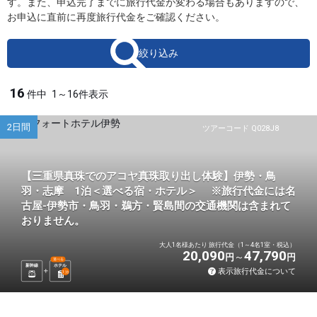
す。また、申込完了までに旅行代金が変わる場合もありますので、
お申込に直前に再度旅行代金をご確認ください。
絞り込み
16
件中
1～16件表示
2日間
ツアーコード Q028J8
【三重県真珠でのアコヤ真珠取り出し体験】伊勢・鳥
羽・志摩 1泊＜選べる宿・ホテル＞ ※旅行代金には名
古屋-伊勢市・鳥羽・鵜方・賢島間の交通機関は含まれて
おりません。
大人1名様あたり 旅行代金（1～4名1室・税込）
20,090
47,790
円
円
選べる
新幹線
ホテル
表示旅行代金について
1
泊