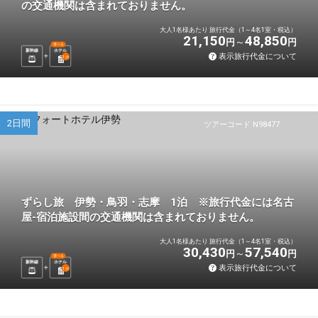
の交通機関は含まれておりません。
大人1名様あたり 旅行代金（1～4名1室・税込）
21,150
48,850
円
円
選べる
新幹線
ホテル
表示旅行代金について
1
泊
2日間
ツアーコード N98477
ずらし旅 伊勢・鳥羽・志摩 1泊 ※旅行代金には名古
屋-宿泊施設間の交通機関は含まれておりません。
大人1名様あたり 旅行代金（1～4名1室・税込）
30,430
57,540
円
円
選べる
新幹線
ホテル
表示旅行代金について
1
泊