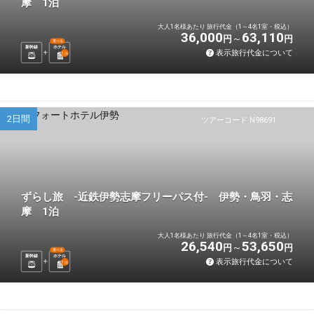
摩 1泊
大人1名様あたり 旅行代金（1～4名1室・税込）
36,000
63,110
円
円
選べる
新幹線
ホテル
表示旅行代金について
1
泊
2日間
ツアーコード N98691
ずらし旅 -近鉄伊勢志摩フリーパス付- 伊勢・鳥羽・志
摩 1泊
大人1名様あたり 旅行代金（1～4名1室・税込）
26,540
53,650
円
円
選べる
新幹線
ホテル
表示旅行代金について
1
泊