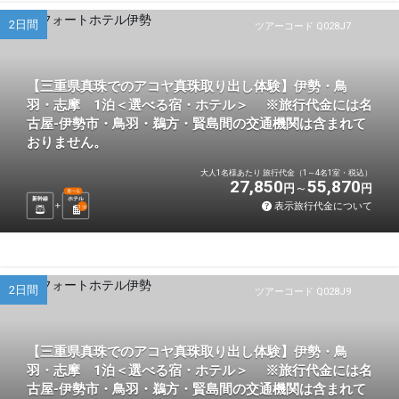
2日間
ツアーコード Q028J7
【三重県真珠でのアコヤ真珠取り出し体験】伊勢・鳥
羽・志摩 1泊＜選べる宿・ホテル＞ ※旅行代金には名
古屋-伊勢市・鳥羽・鵜方・賢島間の交通機関は含まれて
おりません。
大人1名様あたり 旅行代金（1～4名1室・税込）
27,850
55,870
円
円
選べる
新幹線
ホテル
表示旅行代金について
1
泊
2日間
ツアーコード Q028J9
【三重県真珠でのアコヤ真珠取り出し体験】伊勢・鳥
羽・志摩 1泊＜選べる宿・ホテル＞ ※旅行代金には名
古屋-伊勢市・鳥羽・鵜方・賢島間の交通機関は含まれて