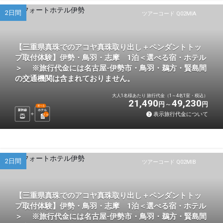
2日間
ツアーコード Q02MIA
【三重県真珠でのアコヤ真珠取り出し＋ペンダントトッ
プ取付体験】伊勢・鳥羽・志摩 1泊＜選べる宿・ホテル
＞ ※旅行代金には名古屋-伊勢市・鳥羽・鵜方・賢島間
の交通機関は含まれておりません。
大人1名様あたり 旅行代金（1～4名1室・税込）
21,490
49,230
円
円
選べる
新幹線
ホテル
表示旅行代金について
1
泊
2日間
ツアーコード Q02MIB
【三重県真珠でのアコヤ真珠取り出し＋ペンダントトッ
プ取付体験】伊勢・鳥羽・志摩 1泊＜選べる宿・ホテル
＞ ※旅行代金には名古屋-伊勢市・鳥羽・鵜方・賢島間