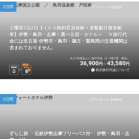
2日間
ツアーコード Q02MYI
土曜発1泊2日【イルカ島飼育員体験＋遊覧船往復乗船
券】伊勢・鳥羽・志摩＜選べる宿・ホテル＞ ※旅行代
金には名古屋-伊勢市・鳥羽・鵜方・賢島間の交通機関は
含まれておりません。
大人1名様あたり 旅行代金（2～4名1室・税込）
36,900
43,580
円
円
選べる
新幹線
ホテル
表示旅行代金について
1
泊
2日間
ツアーコード N98690
ずらし旅 -近鉄伊勢志摩フリーパス付- 伊勢・鳥羽・志