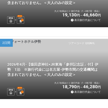
含まれておりません。＜大人のみの設定＞
大人1名様あたり 旅行代金（1～4名1室・税込）
19,130
46,660
円
円
選べる
新幹線
ホテル
表示旅行代金について
1
泊
2日間
ツアーコード Q02AHL
2026年4月-【猿田彦神社×JR東海「参拝記念証」付】伊
勢 1泊 ※旅行代金には名古屋-伊勢市間の交通機関は
含まれておりません。＜大人のみの設定＞
大人1名様あたり 旅行代金（1～4名1室・税込）
18,790
46,280
円
円
選べる
新幹線
ホテル
表示旅行代金について
1
泊