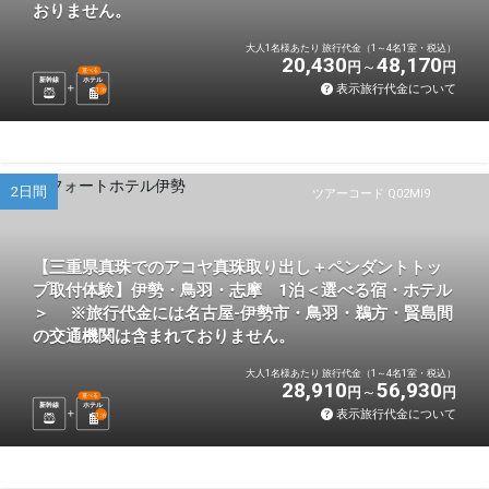
おりません。
大人1名様あたり 旅行代金（1～4名1室・税込）
20,430
48,170
円
円
選べる
新幹線
ホテル
表示旅行代金について
1
泊
2日間
ツアーコード Q02MI9
【三重県真珠でのアコヤ真珠取り出し＋ペンダントトッ
プ取付体験】伊勢・鳥羽・志摩 1泊＜選べる宿・ホテル
＞ ※旅行代金には名古屋-伊勢市・鳥羽・鵜方・賢島間
の交通機関は含まれておりません。
大人1名様あたり 旅行代金（1～4名1室・税込）
28,910
56,930
円
円
選べる
新幹線
ホテル
表示旅行代金について
1
泊