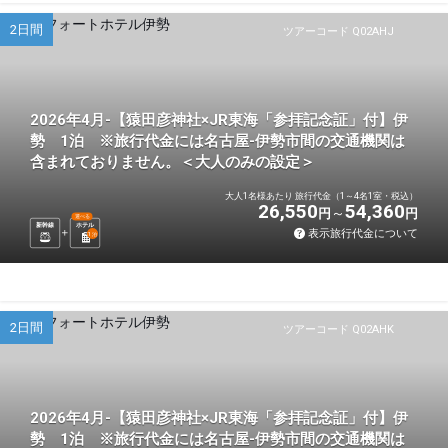
2日間
ツアーコード Q02AHJ
2026年4月-【猿田彦神社×JR東海「参拝記念証」付】伊
勢 1泊 ※旅行代金には名古屋-伊勢市間の交通機関は
含まれておりません。＜大人のみの設定＞
大人1名様あたり 旅行代金（1～4名1室・税込）
26,550
54,360
円
円
選べる
新幹線
ホテル
表示旅行代金について
1
泊
2日間
ツアーコード Q02AHK
2026年4月-【猿田彦神社×JR東海「参拝記念証」付】伊
勢 1泊 ※旅行代金には名古屋-伊勢市間の交通機関は