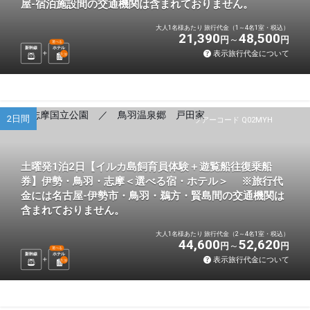
屋-宿泊施設間の交通機関は含まれておりません。
大人1名様あたり 旅行代金（1～4名1室・税込）
21,390
48,500
円
円
選べる
新幹線
ホテル
表示旅行代金について
1
泊
2日間
ツアーコード Q02MYH
土曜発1泊2日【イルカ島飼育員体験＋遊覧船往復乗船
券】伊勢・鳥羽・志摩＜選べる宿・ホテル＞ ※旅行代
金には名古屋-伊勢市・鳥羽・鵜方・賢島間の交通機関は
含まれておりません。
大人1名様あたり 旅行代金（2～4名1室・税込）
44,600
52,620
円
円
選べる
新幹線
ホテル
表示旅行代金について
1
泊