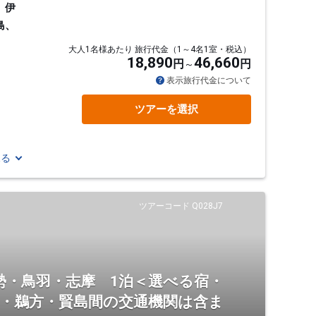
、伊
島、
大人1名様あたり 旅行代金（1～4名1室・税込）
18,890
46,660
円
円
表示旅行代金について
ツアーを選択
見る
ツアーコード Q028J7
勢・鳥羽・志摩 1泊＜選べる宿・
羽・鵜方・賢島間の交通機関は含ま