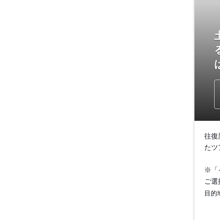
往復
たツ
※「
ご選
目的