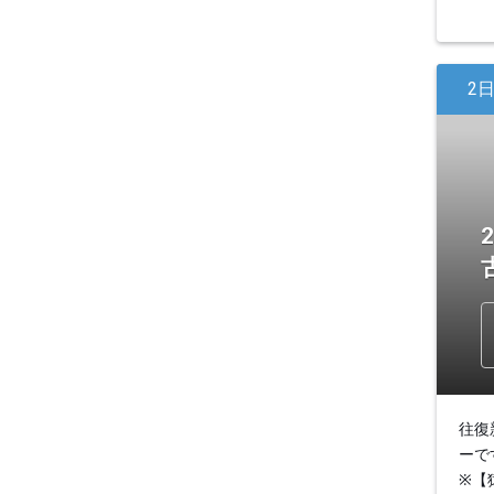
2
往復
ーで
※【