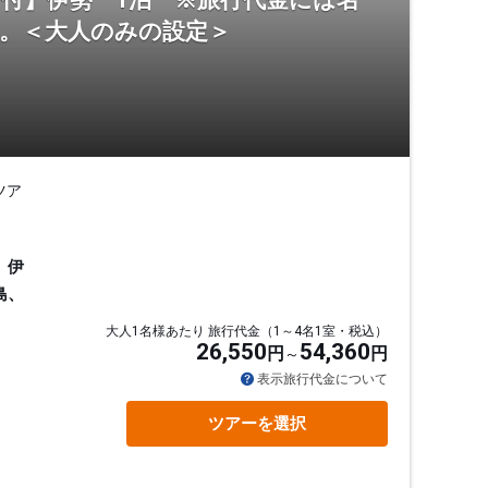
証」付】伊勢 1泊 ※旅行代金には名
ん。＜大人のみの設定＞
ツア
、伊
島、
大人1名様あたり 旅行代金（1～4名1室・税込）
26,550
54,360
円
円
表示旅行代金について
ツアーを選択