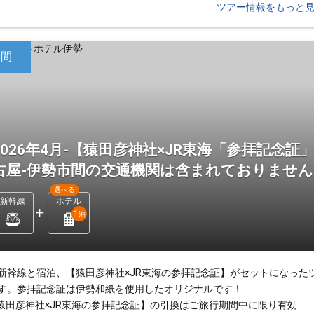
ツアー情報をもっと
日間
2026年4月-【猿田彦神社×JR東海「参拝記念
古屋-伊勢市間の交通機関は含まれておりませ
選べる
新幹線
ホテル
1
泊
新幹線と宿泊、【猿田彦神社×JR東海の参拝記念証】がセットになった
す。参拝記念証は伊勢和紙を使用したオリジナルです！
猿田彦神社×JR東海の参拝記念証】の引換はご旅行期間中に限り有効