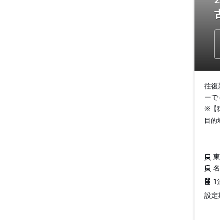
往復
ーで
※【
目的
1
設定期