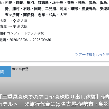
相差・畔蛸、鳥羽、答志島・坂手島・菅島・神島、賢島、浜島
地：
勢、浦村・石鏡・国崎、二見浦、阿児・磯部・渡鹿野島、安楽
五ヶ所湾・南伊勢、志摩・和具・大王
新大阪
名古屋
名古屋
新大阪
泊目: コンフォートホテル伊勢
間：2026/08/06 ～ 2026/09/30
ツアー情報をもっと
日間
【三重県真珠でのアコヤ真珠取り出し体験】伊
ホテル＞ ※旅行代金には名古屋-伊勢市・鳥