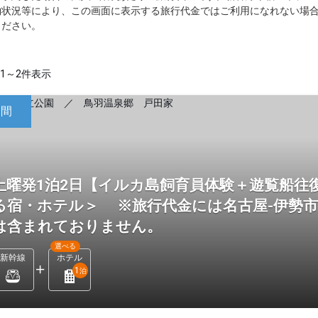
約状況等により、この画面に表示する旅行代金ではご利用になれない場
ください。
1～2件表示
日間
土曜発1泊2日【イルカ島飼育員体験＋遊覧船往
る宿・ホテル＞ ※旅行代金には名古屋-伊勢
は含まれておりません。
選べる
新幹線
ホテル
1
泊