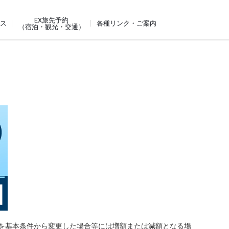
EX旅先予約
ビス
各種リンク・ご案内
（宿泊・観光・交通）
を基本条件から変更した場合等には増額または減額となる場