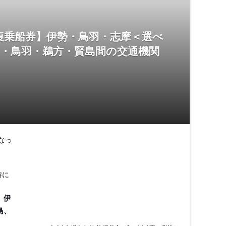
復乗船券】伊勢・鳥羽・志摩＜選べ
市・鳥羽・鵜方・賢島間の交通機関
なっ
時に
、伊
島、