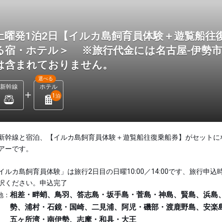
土曜発1泊2日【イルカ島飼育員体験＋遊覧船往
る宿・ホテル＞ ※旅行代金には名古屋-伊勢
は含まれておりません。
選べる
新幹線
ホテル
1
泊
新幹線と宿泊、【イルカ島飼育員体験＋遊覧船往復乗船券】がセットに
アーです。
イルカ島飼育員体験」は旅行2日目の日曜10:00／14:00です、旅行申込
択ください。申込完了
相差・畔蛸、鳥羽、答志島・坂手島・菅島・神島、賢島、浜島
地：
勢、浦村・石鏡・国崎、二見浦、阿児・磯部・渡鹿野島、安楽
五ヶ所湾・南伊勢、志摩・和具・大王