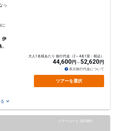
なっ
時に
、伊
島、
大人1名様あたり 旅行代金（2～4名1室・税込）
44,600
52,620
円
円
表示旅行代金について
ツアーを選択
見る
ツアーコード Q02MYI