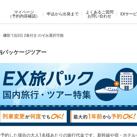
よくあるご質問
マイページ
申込から出発まで
EXサー
お問い合わせ
（予約内容確認）
磯部 1泊2日 2食付き のぞみ選択可能
国内パッケージツアー
で予約した場合の大人1名様あたりの旅行代金です。新幹線や宿・ホテル