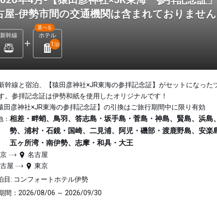
2026年4月-【猿田彦神社×JR東海「参拝記念
古屋-伊勢市間の交通機関は含まれておりませ
選べる
新幹線
ホテル
1
泊
新幹線と宿泊、【猿田彦神社×JR東海の参拝記念証】がセットになった
す。参拝記念証は伊勢和紙を使用したオリジナルです！
猿田彦神社×JR東海の参拝記念証】の引換はご旅行期間中に限り有効
相差・畔蛸、鳥羽、答志島・坂手島・菅島・神島、賢島、浜島
地：
勢、浦村・石鏡・国崎、二見浦、阿児・磯部・渡鹿野島、安楽
五ヶ所湾・南伊勢、志摩・和具・大王
東京
名古屋
名古屋
東京
泊目: コンフォートホテル伊勢
間：2026/08/06 ～ 2026/09/30