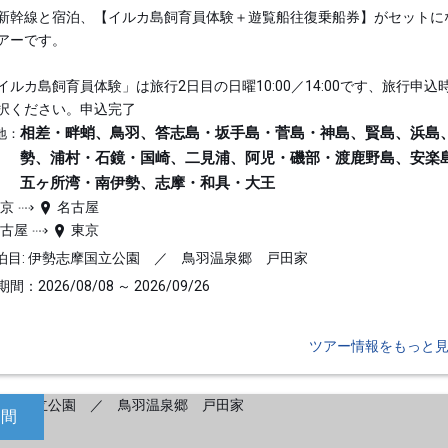
新幹線と宿泊、【イルカ島飼育員体験＋遊覧船往復乗船券】がセットに
アーです。
イルカ島飼育員体験」は旅行2日目の日曜10:00／14:00です、旅行申込
択ください。申込完了
相差・畔蛸、鳥羽、答志島・坂手島・菅島・神島、賢島、浜島
地：
勢、浦村・石鏡・国崎、二見浦、阿児・磯部・渡鹿野島、安楽
五ヶ所湾・南伊勢、志摩・和具・大王
東京
名古屋
名古屋
東京
泊目: 伊勢志摩国立公園 ／ 鳥羽温泉郷 戸田家
間：2026/08/08 ～ 2026/09/26
ツアー情報をもっと
日間