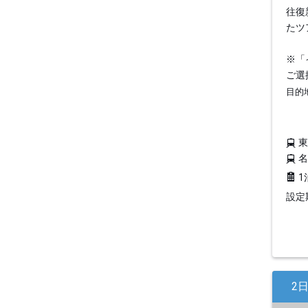
往復
たツ
※「
ご選
目的
1
設定期
2