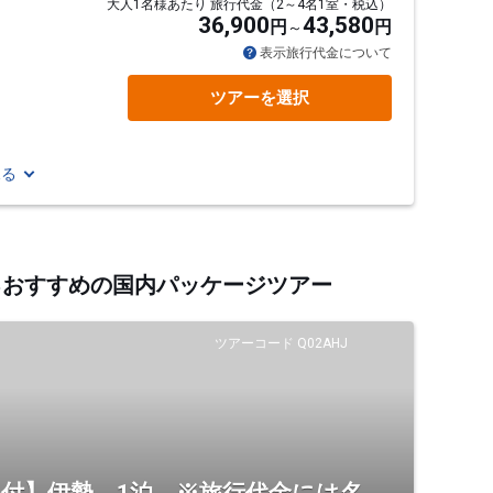
大人1名様あたり 旅行代金（2～4名1室・税込）
36,900
43,580
円
円
表示旅行代金について
ツアーを選択
見る
するおすすめの国内パッケージツアー
ツアーコード Q02AHJ