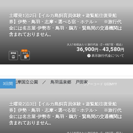
土曜発1泊2日【イルカ島飼育員体験＋遊覧船往復乗船
券】伊勢・鳥羽・志摩＜選べる宿・ホテル＞ ※旅行代
金には名古屋-伊勢市・鳥羽・鵜方・賢島間の交通機関は
含まれておりません。
大人1名様あたり 旅行代金（2～4名1室・税込）
36,900
43,580
円
円
選べる
新幹線
ホテル
表示旅行代金について
1
泊
3日間
ツアーコード Q02MYY
土曜発2泊3日【イルカ島飼育員体験＋遊覧船往復乗船
券】伊勢・鳥羽・志摩＜選べる宿・ホテル＞ ※旅行代
金には名古屋-伊勢市・鳥羽・鵜方・賢島間の交通機関は
含まれておりません。
大人1名様あたり 旅行代金（2～4名1室・税込）