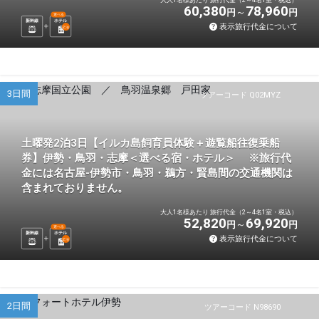
60,380
78,960
円
円
選べる
新幹線
ホテル
表示旅行代金について
2
泊
3日間
ツアーコード Q02MYZ
土曜発2泊3日【イルカ島飼育員体験＋遊覧船往復乗船
券】伊勢・鳥羽・志摩＜選べる宿・ホテル＞ ※旅行代
金には名古屋-伊勢市・鳥羽・鵜方・賢島間の交通機関は
含まれておりません。
大人1名様あたり 旅行代金（2～4名1室・税込）
52,820
69,920
円
円
選べる
新幹線
ホテル
表示旅行代金について
2
泊
2日間
ツアーコード N98690