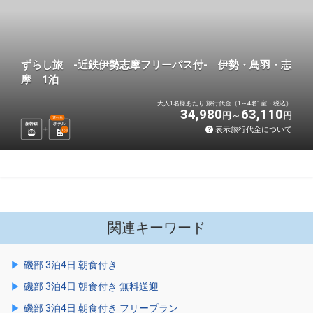
ずらし旅 -近鉄伊勢志摩フリーパス付- 伊勢・鳥羽・志
摩 1泊
大人1名様あたり 旅行代金（1～4名1室・税込）
34,980
63,110
円
円
選べる
新幹線
ホテル
表示旅行代金について
1
泊
関連キーワード
磯部 3泊4日 朝食付き
磯部 3泊4日 朝食付き 無料送迎
磯部 3泊4日 朝食付き フリープラン