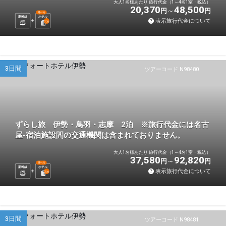
大人1名様あたり 旅行代金（1～4名1室・税込）
20,370
48,500
円
円
選べる
新幹線
ホテル
表示旅行代金について
1
泊
3日間
ツアーコード N98480
ずらし旅 伊勢・鳥羽・志摩 2泊 ※旅行代金には名古
屋-宿泊施設間の交通機関は含まれておりません。
大人1名様あたり 旅行代金（1～4名1室・税込）
37,580
92,820
円
円
選べる
新幹線
ホテル
表示旅行代金について
2
泊
3日間
ツアーコード N98481