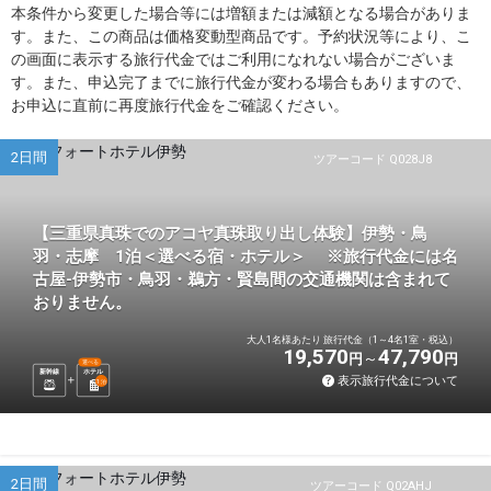
本条件から変更した場合等には増額または減額となる場合がありま
す。また、この商品は価格変動型商品です。予約状況等により、こ
の画面に表示する旅行代金ではご利用になれない場合がございま
す。また、申込完了までに旅行代金が変わる場合もありますので、
お申込に直前に再度旅行代金をご確認ください。
2日間
ツアーコード Q028J8
【三重県真珠でのアコヤ真珠取り出し体験】伊勢・鳥
羽・志摩 1泊＜選べる宿・ホテル＞ ※旅行代金には名
古屋-伊勢市・鳥羽・鵜方・賢島間の交通機関は含まれて
おりません。
大人1名様あたり 旅行代金（1～4名1室・税込）
19,570
47,790
円
円
選べる
新幹線
ホテル
表示旅行代金について
1
泊
2日間
ツアーコード Q02AHJ