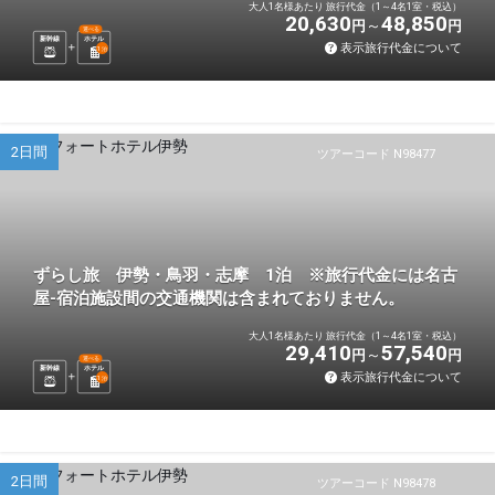
大人1名様あたり 旅行代金（1～4名1室・税込）
20,630
48,850
円
円
選べる
新幹線
ホテル
表示旅行代金について
1
泊
2日間
ツアーコード N98477
ずらし旅 伊勢・鳥羽・志摩 1泊 ※旅行代金には名古
屋-宿泊施設間の交通機関は含まれておりません。
大人1名様あたり 旅行代金（1～4名1室・税込）
29,410
57,540
円
円
選べる
新幹線
ホテル
表示旅行代金について
1
泊
2日間
ツアーコード N98478