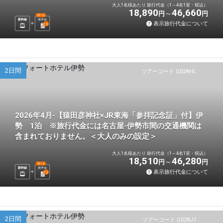
大人1名様あたり 旅行代金（1～4名1室・税込）
18,890
46,660
円
円
選べる
新幹線
ホテル
表示旅行代金について
1
泊
2日間
ツアーコード Q02AHL
2026年4月-【猿田彦神社×JR東海「参拝記念証」付】伊
勢 1泊 ※旅行代金には名古屋-伊勢市間の交通機関は
含まれておりません。＜大人のみの設定＞
大人1名様あたり 旅行代金（1～4名1室・税込）
18,510
46,280
円
円
選べる
新幹線
ホテル
表示旅行代金について
1
泊
2日間
ツアーコード Q028J7