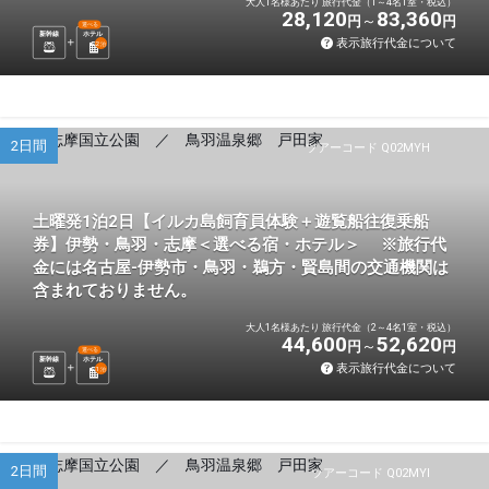
大人1名様あたり 旅行代金（1～4名1室・税込）
28,120
83,360
円
円
選べる
新幹線
ホテル
表示旅行代金について
2
泊
2日間
ツアーコード Q02MYH
土曜発1泊2日【イルカ島飼育員体験＋遊覧船往復乗船
券】伊勢・鳥羽・志摩＜選べる宿・ホテル＞ ※旅行代
金には名古屋-伊勢市・鳥羽・鵜方・賢島間の交通機関は
含まれておりません。
大人1名様あたり 旅行代金（2～4名1室・税込）
44,600
52,620
円
円
選べる
新幹線
ホテル
表示旅行代金について
1
泊
2日間
ツアーコード Q02MYI