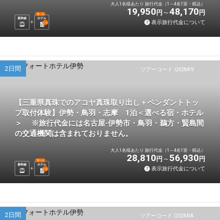
大人1名様あたり 旅行代金（1～4名1室・税込）
19,950
48,170
円
円
選べる
新幹線
ホテル
表示旅行代金について
1
泊
2日間
ツアーコード Q02MI9
【三重県真珠でのアコヤ真珠取り出し＋ペンダントトッ
プ取付体験】伊勢・鳥羽・志摩 1泊＜選べる宿・ホテル
＞ ※旅行代金には名古屋-伊勢市・鳥羽・鵜方・賢島間
の交通機関は含まれておりません。
大人1名様あたり 旅行代金（1～4名1室・税込）
28,810
56,930
円
円
選べる
新幹線
ホテル
表示旅行代金について
1
泊
2日間
ツアーコード Q02MIA