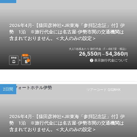
2026年4月-【猿田彦神社×JR東海「参拝記念証」付】伊
勢 1泊 ※旅行代金には名古屋-伊勢市間の交通機関は
含まれておりません。＜大人のみの設定＞
大人1名様あたり 旅行代金（1～4名1室・税込）
26,550
54,360
円
円
選べる
新幹線
ホテル
表示旅行代金について
1
泊
2日間
ツアーコード Q02AHK
2026年4月-【猿田彦神社×JR東海「参拝記念証」付】伊
勢 1泊 ※旅行代金には名古屋-伊勢市間の交通機関は
含まれておりません。＜大人のみの設定＞