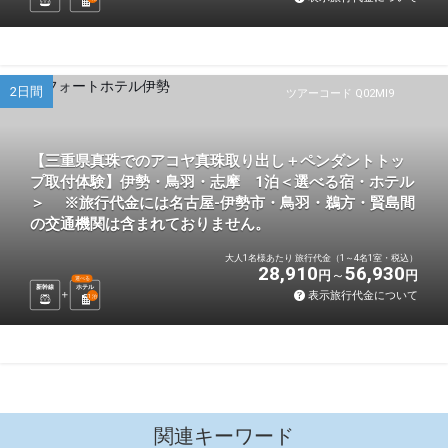
2日間
ツアーコード Q02MI9
【三重県真珠でのアコヤ真珠取り出し＋ペンダントトッ
プ取付体験】伊勢・鳥羽・志摩 1泊＜選べる宿・ホテル
＞ ※旅行代金には名古屋-伊勢市・鳥羽・鵜方・賢島間
の交通機関は含まれておりません。
大人1名様あたり 旅行代金（1～4名1室・税込）
28,910
56,930
円
円
選べる
新幹線
ホテル
表示旅行代金について
1
泊
関連キーワード