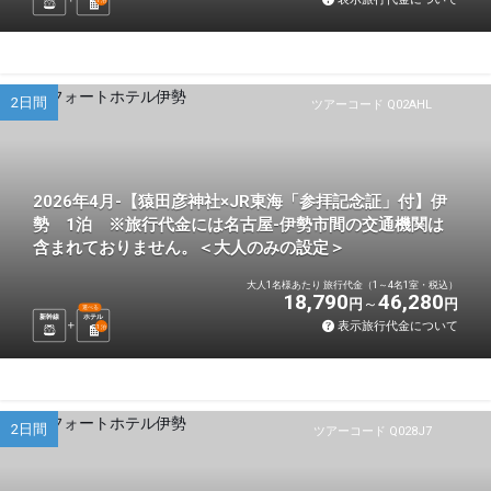
2日間
ツアーコード Q02AHL
2026年4月-【猿田彦神社×JR東海「参拝記念証」付】伊
勢 1泊 ※旅行代金には名古屋-伊勢市間の交通機関は
含まれておりません。＜大人のみの設定＞
大人1名様あたり 旅行代金（1～4名1室・税込）
18,790
46,280
円
円
選べる
新幹線
ホテル
表示旅行代金について
1
泊
2日間
ツアーコード Q028J7