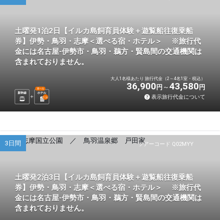
土曜発1泊2日【イルカ島飼育員体験＋遊覧船往復乗船
券】伊勢・鳥羽・志摩＜選べる宿・ホテル＞ ※旅行代
金には名古屋-伊勢市・鳥羽・鵜方・賢島間の交通機関は
含まれておりません。
大人1名様あたり 旅行代金（2～4名1室・税込）
36,900
43,580
円
円
選べる
新幹線
ホテル
表示旅行代金について
1
泊
3日間
ツアーコード Q02MYY
土曜発2泊3日【イルカ島飼育員体験＋遊覧船往復乗船
券】伊勢・鳥羽・志摩＜選べる宿・ホテル＞ ※旅行代
金には名古屋-伊勢市・鳥羽・鵜方・賢島間の交通機関は
含まれておりません。