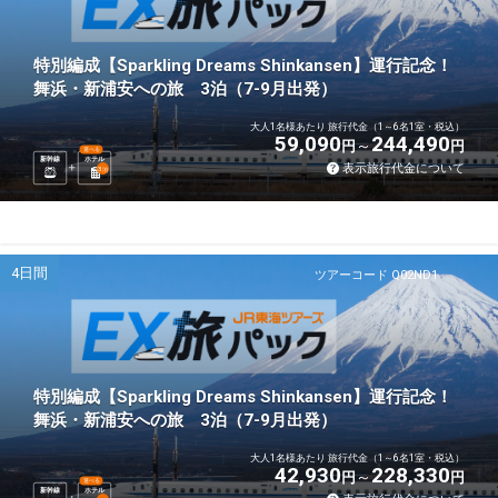
特別編成【Sparkling Dreams Shinkansen】運行記念！
舞浜・新浦安への旅 3泊（7-9月出発）
大人1名様あたり 旅行代金（1～6名1室・税込）
59,090
244,490
円
円
選べる
新幹線
ホテル
表示旅行代金について
3
泊
4日間
ツアーコード Q02ND1
特別編成【Sparkling Dreams Shinkansen】運行記念！
舞浜・新浦安への旅 3泊（7-9月出発）
大人1名様あたり 旅行代金（1～6名1室・税込）
42,930
228,330
円
円
選べる
新幹線
ホテル