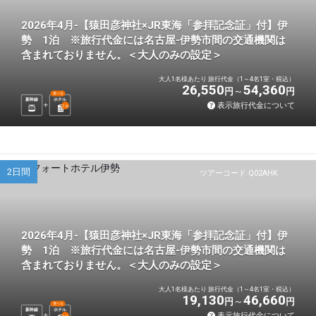
2026年4月-【猿田彦神社×JR東海「参拝記念証」付】伊
勢 1泊 ※旅行代金には名古屋-伊勢市間の交通機関は
含まれておりません。＜大人のみの設定＞
大人1名様あたり 旅行代金（1～4名1室・税込）
26,550
54,360
円
円
選べる
新幹線
ホテル
表示旅行代金について
1
泊
2日間
ツアーコード Q02AHK
2026年4月-【猿田彦神社×JR東海「参拝記念証」付】伊
勢 1泊 ※旅行代金には名古屋-伊勢市間の交通機関は
含まれておりません。＜大人のみの設定＞
大人1名様あたり 旅行代金（1～4名1室・税込）
19,130
46,660
円
円
選べる
新幹線
ホテル
表示旅行代金について
1
泊