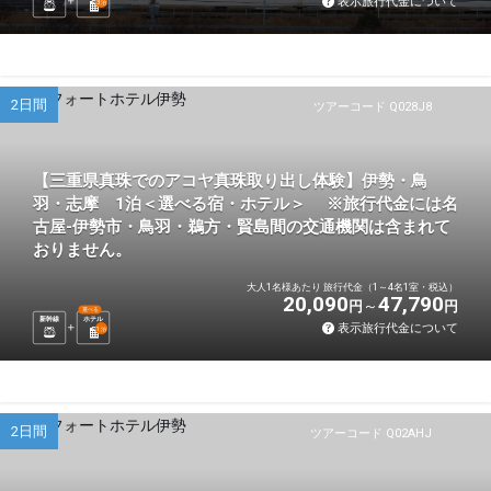
表示旅行代金について
3
泊
2日間
ツアーコード Q028J8
【三重県真珠でのアコヤ真珠取り出し体験】伊勢・鳥
羽・志摩 1泊＜選べる宿・ホテル＞ ※旅行代金には名
古屋-伊勢市・鳥羽・鵜方・賢島間の交通機関は含まれて
おりません。
大人1名様あたり 旅行代金（1～4名1室・税込）
20,090
47,790
円
円
選べる
新幹線
ホテル
表示旅行代金について
1
泊
2日間
ツアーコード Q02AHJ