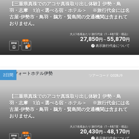
【三重県真珠でのアコヤ真珠取り出し体験】伊勢・鳥
羽・志摩 1泊＜選べる宿・ホテル＞ ※旅行代金には名
古屋-伊勢市・鳥羽・鵜方・賢島間の交通機関は含まれて
おりません。
大人1名様あたり 旅行代金（1～4名1室・税込）
27,850
55,870
円
円
選べる
新幹線
ホテル
表示旅行代金について
1
泊
2日間
ツアーコード Q028J9
【三重県真珠でのアコヤ真珠取り出し体験】伊勢・鳥
羽・志摩 1泊＜選べる宿・ホテル＞ ※旅行代金には名
古屋-伊勢市・鳥羽・鵜方・賢島間の交通機関は含まれて
おりません。
大人1名様あたり 旅行代金（1～4名1室・税込）
20,430
48,170
円
円
選べる
新幹線
ホテル
表示旅行代金について
1
泊