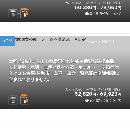
大人1名様あたり 旅行代金（2～4名1室・税込）
60,380
78,960
円
円
選べる
新幹線
ホテル
表示旅行代金について
2
泊
3日間
ツアーコード Q02MYZ
土曜発2泊3日【イルカ島飼育員体験＋遊覧船往復乗船
券】伊勢・鳥羽・志摩＜選べる宿・ホテル＞ ※旅行代
金には名古屋-伊勢市・鳥羽・鵜方・賢島間の交通機関は
含まれておりません。
大人1名様あたり 旅行代金（2～4名1室・税込）
52,820
69,920
円
円
選べる
新幹線
ホテル
表示旅行代金について
2
泊