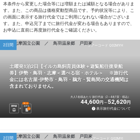
本条件から変更した場合等には増額または減額となる場合がありま
す。また、この商品は価格変動型商品です。予約状況等により、こ
の画面に表示する旅行代金ではご利用になれない場合がございま
す。また、申込完了までに旅行代金が変わる場合もありますので、
お申込に直前に再度旅行代金をご確認ください。
2日間
ツアーコード Q02MYH
土曜発1泊2日【イルカ島飼育員体験＋遊覧船往復乗船
券】伊勢・鳥羽・志摩＜選べる宿・ホテル＞ ※旅行代
金には名古屋-伊勢市・鳥羽・鵜方・賢島間の交通機関は
含まれておりません。
大人1名様あたり 旅行代金（2～4名1室・税込）
44,600
52,620
円
円
選べる
新幹線
ホテル
表示旅行代金について
1
泊
2日間
ツアーコード Q02MYI