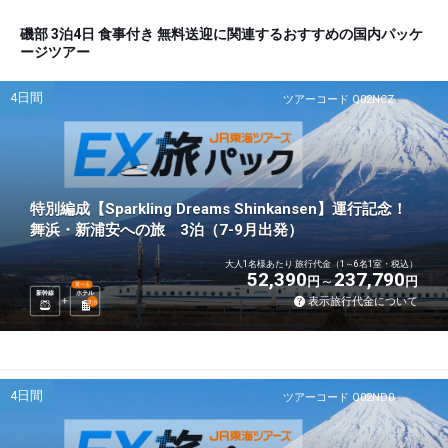
磯部 3泊4日 食事付き 無料送迎に関連するおすすめの国内パッケ
ージツアー
4日間
ツアーコード Q02NCZ
特別編成【Sparkling Dreams Shinkansen】運行記念！
舞浜・新浦安への旅 3泊（7-9月出発）
大人1名様あたり 旅行代金（1～6名1室・税込）
52,390
237,790
円
円
選べる
新幹線
ホテル
表示旅行代金について
3
泊
4日間
ツアーコード Q02ND0