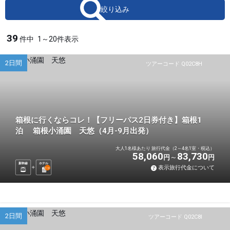
絞り込み
39
件中
1～20件表示
2日間
ツアーコード Q02C8H
箱根に行くならコレ！【フリーパス2日券付き】箱根1
泊 箱根小涌園 天悠（4月-9月出発）
大人1名様あたり 旅行代金（2～4名1室・税込）
58,060
83,730
円
円
新幹線
ホテル
表示旅行代金について
1
泊
2日間
ツアーコード Q02C8I