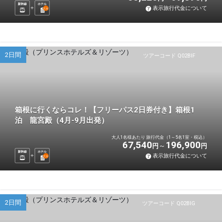
新幹線
ホテル
表示旅行代金について
1
泊
2日間
ツアーコード Q02BIF
箱根に行くならコレ！【フリーパス2日券付き】箱根1
泊 龍宮殿（4月-9月出発）
大人1名様あたり 旅行代金（1～5名1室・税込）
67,540
196,900
円
円
新幹線
ホテル
表示旅行代金について
1
泊
2日間
ツアーコード Q02BIG