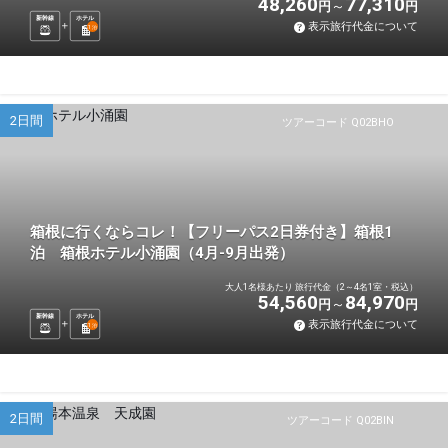
48,260
77,310
円
円
新幹線
ホテル
表示旅行代金について
1
泊
2日間
ツアーコード Q02BHO
箱根に行くならコレ！【フリーパス2日券付き】箱根1
泊 箱根ホテル小涌園（4月-9月出発）
大人1名様あたり 旅行代金（2～4名1室・税込）
54,560
84,970
円
円
新幹線
ホテル
表示旅行代金について
1
泊
2日間
ツアーコード Q02BIN