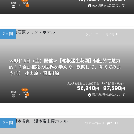
選べる
新幹線
ホテル
表示旅行代金について
1
泊
2日間
ツアーコード Q02Q60
≪8月15日（土）開催≫【箱根湿生花園】個性的で魅力
的！？食虫植物の世界を学んで、観察して、育ててみよ
う♪◎ 小田原・箱根1泊
大人1名様あたり 旅行代金（1～3名1室・税込）
56,840
87,590
円
円
選べる
新幹線
ホテル
表示旅行代金について
1
泊
2日間
ツアーコード Q02BH7