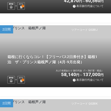
42,870
60,560
円
円
新幹線
ホテル
表示旅行代金について
1
泊
2日間
ツアーコード Q02BIJ
箱根に行くならコレ！【フリーパス2日券付き】箱根1
泊 ザ・プリンス箱根芦ノ湖（4月-9月出発）
大人1名様あたり 旅行代金（1～3名1室・税込）
58,140
137,000
円
円
新幹線
ホテル
表示旅行代金について
1
泊
2日間
ツアーコード Q02BIK