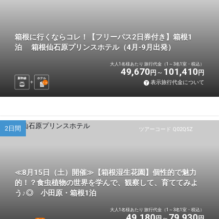
箱根に行くならコレ！【フリーパス2日券付き】箱根1
泊 箱根仙石原プリンスホテル（4月-9月出発）
大人1名様あたり 旅行代金（1～3名1室・税込）
49,670
101,410
円
円
新幹線
ホテル
表示旅行代金について
1
泊
2日間
ツアーコード Q02Q5Z
≪8月15日（土）開催≫【箱根湿生花園】個性的で魅力
的！？食虫植物の世界を学んで、観察して、育ててみよ
う♪◎ 小田原・箱根1泊
大人1名様あたり 旅行代金（1～3名1室・税込）
49,180
79,930
円
円