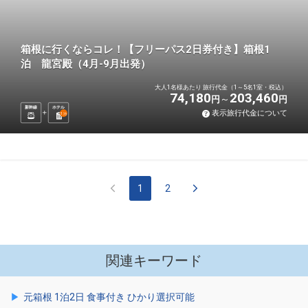
箱根に行くならコレ！【フリーパス2日券付き】箱根1
泊 龍宮殿（4月-9月出発）
大人1名様あたり 旅行代金（1～5名1室・税込）
74,180
203,460
円
円
新幹線
ホテル
表示旅行代金について
1
泊
1
2
関連キーワード
元箱根 1泊2日 食事付き ひかり選択可能