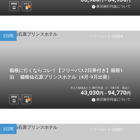
円
円
新幹線
ホテル
表示旅行代金について
1
泊
2日間
ツアーコード Q02BIB
箱根に行くならコレ！【フリーパス2日券付き】箱根1
泊 箱根仙石原プリンスホテル（4月-9月出発）
大人1名様あたり 旅行代金（1～3名1室・税込）
43,030
94,770
円
円
新幹線
ホテル
表示旅行代金について
1
泊
2日間
ツアーコード Q02BIC