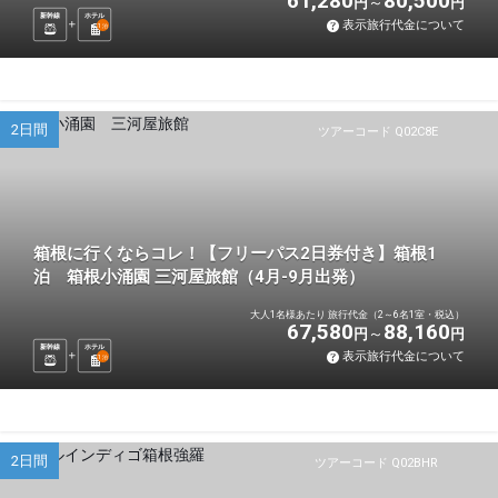
61,280
80,500
円
円
新幹線
ホテル
表示旅行代金について
1
泊
2日間
ツアーコード Q02C8E
箱根に行くならコレ！【フリーパス2日券付き】箱根1
泊 箱根小涌園 三河屋旅館（4月-9月出発）
大人1名様あたり 旅行代金（2～6名1室・税込）
67,580
88,160
円
円
新幹線
ホテル
表示旅行代金について
1
泊
2日間
ツアーコード Q02BHR