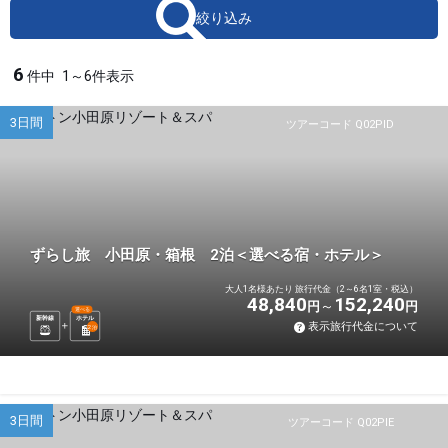
絞り込み
6
件中
1～6件表示
3日間
ツアーコード Q02PID
ずらし旅 小田原・箱根 2泊＜選べる宿・ホテル＞
大人1名様あたり 旅行代金（2～6名1室・税込）
48,840
152,240
円
円
選べる
新幹線
ホテル
表示旅行代金について
2
泊
3日間
ツアーコード Q02PIE