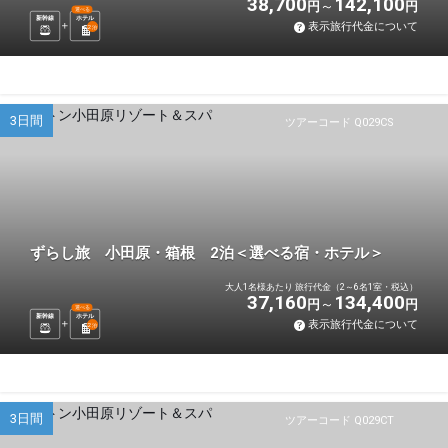
38,700
142,100
円
円
選べる
新幹線
ホテル
表示旅行代金について
2
泊
3日間
ツアーコード Q029CS
ずらし旅 小田原・箱根 2泊＜選べる宿・ホテル＞
大人1名様あたり 旅行代金（2～6名1室・税込）
37,160
134,400
円
円
選べる
新幹線
ホテル
表示旅行代金について
2
泊
3日間
ツアーコード Q029CT