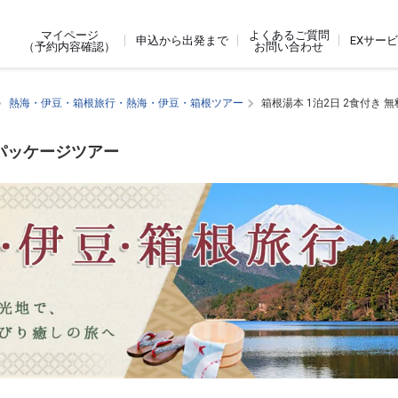
よくあるご質問
マイページ
申込から出発まで
EXサー
お問い合わせ
（予約内容確認）
熱海・伊豆・箱根旅行・熱海・伊豆・箱根ツアー
箱根湯本 1泊2日 2食付き 
内パッケージツアー