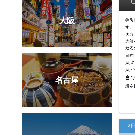
大阪
往復
す。
★☆
大涌
巡る
目的
1
名古屋
設定期
2