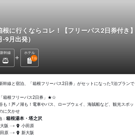
箱根に行くならコレ！【フリーパス2日券付き】
月-9月出発）
新幹線
ホテル
1
泊
新幹線と宿泊、「箱根フリーパス2日券」がセットになった1泊プランで
「箱根フリーパス2日券」★☆
谷も！芦ノ湖も！電車やバス、ロープウェイ、海賊船など、観光スポッ
のに欠かせ
箱根湯本・塔之沢
地：
新大阪
小田原
小田原
新大阪