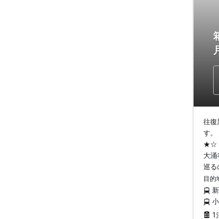
往復
す。
★☆
大涌
巡る
目的
1