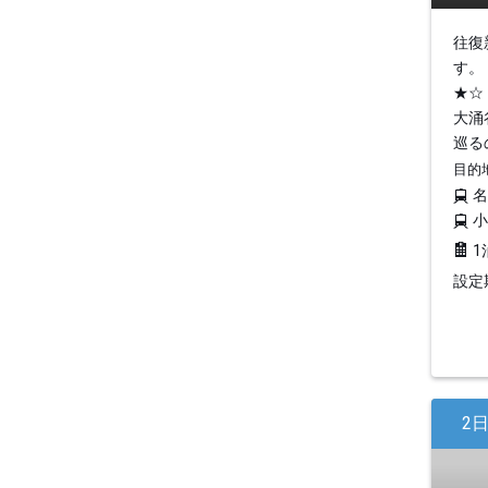
往復
す。
★☆
大涌
巡る
目的
1
設定期
2