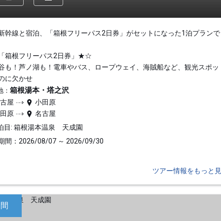
新幹線と宿泊、「箱根フリーパス2日券」がセットになった1泊プランで
「箱根フリーパス2日券」★☆
谷も！芦ノ湖も！電車やバス、ロープウェイ、海賊船など、観光スポッ
のに欠かせ
箱根湯本・塔之沢
地：
名古屋
小田原
小田原
名古屋
泊目: 箱根湯本温泉 天成園
間：2026/08/07 ～ 2026/09/30
ツアー情報をもっと
日間