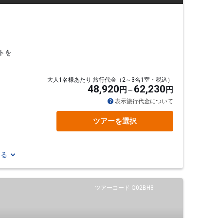
トを
大人1名様あたり 旅行代金（2～3名1室・税込）
48,920
62,230
円
円
表示旅行代金について
ツアーを選択
見る
ツアーコード Q02BH8