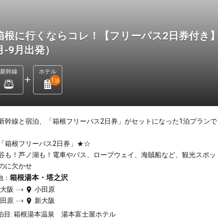
箱根に行くならコレ！【フリーパス2日券付き】
月-9月出発）
新幹線
ホテル
1
泊
新幹線と宿泊、「箱根フリーパス2日券」がセットになった1泊プランで
「箱根フリーパス2日券」★☆
谷も！芦ノ湖も！電車やバス、ロープウェイ、海賊船など、観光スポッ
のに欠かせ
箱根湯本・塔之沢
地：
新大阪
小田原
小田原
新大阪
泊目: 箱根湯本温泉 湯本富士屋ホテル