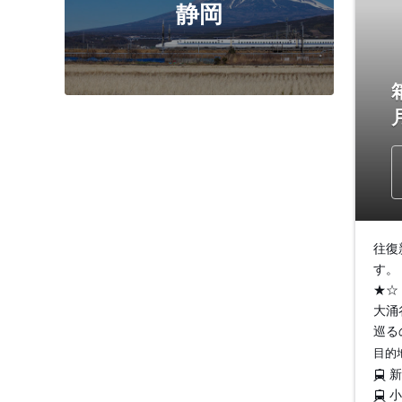
静岡
往復
す。
★☆
大涌
巡る
目的