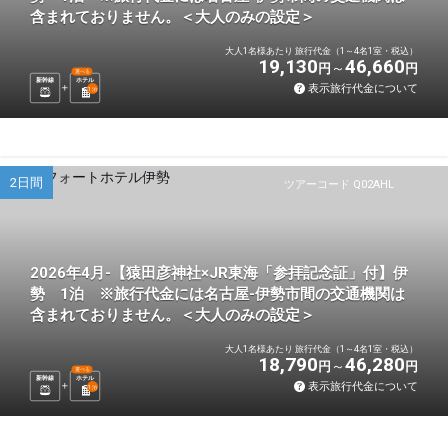
含まれておりません。＜大人のみの設定＞
大人1名様あたり 旅行代金（1～4名1室・税込）
19,130
46,660
円
円
選べる
新幹線
ホテル
表示旅行代金について
1
泊
2日間
ツアーコード Q02AHL
2026年4月-【猿田彦神社×JR東海「参拝記念証」付】伊
勢 1泊 ※旅行代金には名古屋-伊勢市間の交通機関は
含まれておりません。＜大人のみの設定＞
大人1名様あたり 旅行代金（1～4名1室・税込）
18,790
46,280
円
円
選べる
新幹線
ホテル
表示旅行代金について
1
泊