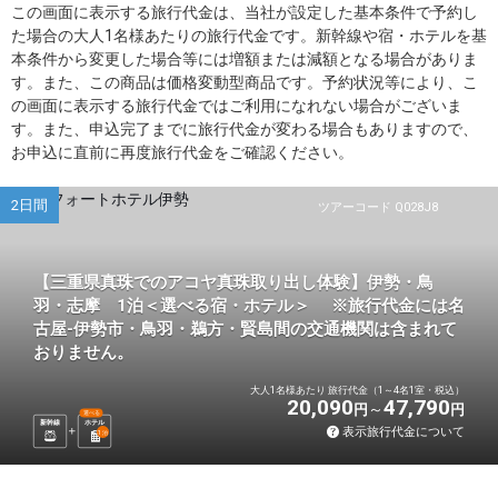
この画面に表示する旅行代金は、当社が設定した基本条件で予約し
た場合の大人1名様あたりの旅行代金です。新幹線や宿・ホテルを基
本条件から変更した場合等には増額または減額となる場合がありま
す。また、この商品は価格変動型商品です。予約状況等により、こ
の画面に表示する旅行代金ではご利用になれない場合がございま
す。また、申込完了までに旅行代金が変わる場合もありますので、
お申込に直前に再度旅行代金をご確認ください。
2日間
ツアーコード Q028J8
【三重県真珠でのアコヤ真珠取り出し体験】伊勢・鳥
羽・志摩 1泊＜選べる宿・ホテル＞ ※旅行代金には名
古屋-伊勢市・鳥羽・鵜方・賢島間の交通機関は含まれて
おりません。
大人1名様あたり 旅行代金（1～4名1室・税込）
20,090
47,790
円
円
選べる
新幹線
ホテル
表示旅行代金について
1
泊