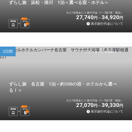
ずらし旅 浜松・掛川 1泊＜選べる宿・ホテル＞
大人1名様あたり 旅行代金（1～3名1室・税込）
27,740
34,920
円
円
選べる
新幹線
ホテル
表示旅行代金について
1
泊
2日間
ツアーコード N98411
ずらし旅 名古屋 1泊＜約100の宿・ホテルから選べ
る！＞
大人1名様あたり 旅行代金（1～5名1室・税込）
27,070
39,330
円
円
選べる
新幹線
ホテル
表示旅行代金について
1
泊