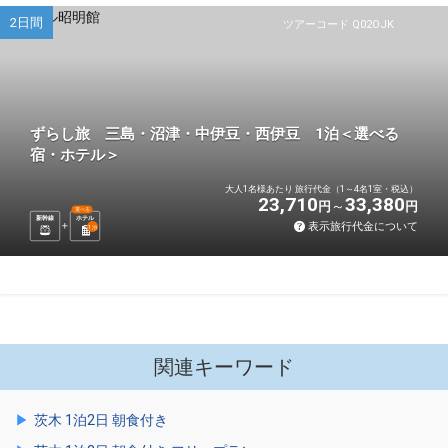
2日間
ツアーコード Q02OJK
ずらし旅 三島・沼津・中伊豆・西伊豆 1泊＜選べる
宿・ホテル＞
大人1名様あたり 旅行代金（1～4名1室・税込）
23,710
33,380
円
円
選べる
新幹線
ホテル
表示旅行代金について
1
泊
関連キーワード
茨木 1泊2日 朝食付き