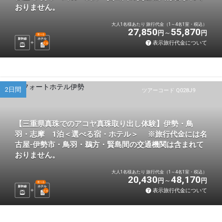
おりません。
大人1名様あたり 旅行代金（1～4名1室・税込）
27,850
55,870
円
円
選べる
新幹線
ホテル
表示旅行代金について
1
泊
2日間
ツアーコード Q028J9
【三重県真珠でのアコヤ真珠取り出し体験】伊勢・鳥
羽・志摩 1泊＜選べる宿・ホテル＞ ※旅行代金には名
古屋-伊勢市・鳥羽・鵜方・賢島間の交通機関は含まれて
おりません。
大人1名様あたり 旅行代金（1～4名1室・税込）
20,430
48,170
円
円
選べる
新幹線
ホテル
表示旅行代金について
1
泊