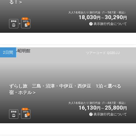
る！＞
大人1名様あたり 旅行代金（1～5名1室・税込）
18,030
30,290
円
円
選べる
新幹線
ホテル
表示旅行代金について
1
泊
2日間
ツアーコード Q02OJJ
ずらし旅 三島・沼津・中伊豆・西伊豆 1泊＜選べる
宿・ホテル＞
大人1名様あたり 旅行代金（1～4名1室・税込）
16,130
25,800
円
円
選べる
新幹線
ホテル
表示旅行代金について
1
泊