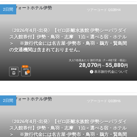
2日間
ツアーコード Q02BH4
〈2026年4月-出発〉【ゼロ距離水族館 伊勢シーパラダイ
ス入館券付】伊勢・鳥羽・志摩 1泊＜選べる宿・ホテル
＞ ※旅行代金には名古屋-伊勢市・鳥羽・鵜方・賢島間
の交通機関は含まれておりません。
大人1名様あたり 旅行代金（1～4名1室・税込）
28,070
55,880
円
円
選べる
新幹線
ホテル
表示旅行代金について
1
泊
2日間
ツアーコード Q02BH6
〈2026年4月-出発〉【ゼロ距離水族館 伊勢シーパラダイ
ス入館券付】伊勢・鳥羽・志摩 1泊＜選べる宿・ホテル
＞ ※旅行代金には名古屋-伊勢市・鳥羽・鵜方・賢島間