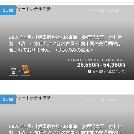
2日間
ツアーコード Q02AHJ
2026年4月-【猿田彦神社×JR東海「参拝記念証」付】伊
勢 1泊 ※旅行代金には名古屋-伊勢市間の交通機関は
含まれておりません。＜大人のみの設定＞
大人1名様あたり 旅行代金（1～4名1室・税込）
26,550
54,360
円
円
選べる
新幹線
ホテル
表示旅行代金について
1
泊
2日間
ツアーコード Q02AHK
2026年4月-【猿田彦神社×JR東海「参拝記念証」付】伊
勢 1泊 ※旅行代金には名古屋-伊勢市間の交通機関は