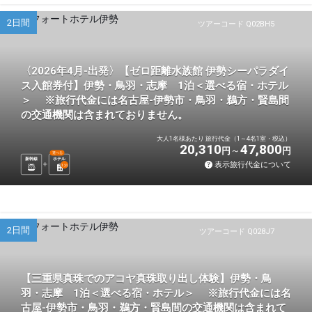
2日間
ツアーコード Q02BH5
〈2026年4月-出発〉【ゼロ距離水族館 伊勢シーパラダイ
ス入館券付】伊勢・鳥羽・志摩 1泊＜選べる宿・ホテル
＞ ※旅行代金には名古屋-伊勢市・鳥羽・鵜方・賢島間
の交通機関は含まれておりません。
大人1名様あたり 旅行代金（1～4名1室・税込）
20,310
47,800
円
円
選べる
新幹線
ホテル
表示旅行代金について
1
泊
2日間
ツアーコード Q028J7
【三重県真珠でのアコヤ真珠取り出し体験】伊勢・鳥
羽・志摩 1泊＜選べる宿・ホテル＞ ※旅行代金には名
古屋-伊勢市・鳥羽・鵜方・賢島間の交通機関は含まれて