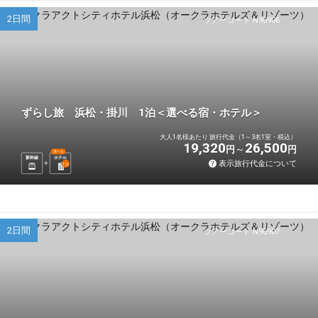
2日間
ツアーコード N96906
ずらし旅 浜松・掛川 1泊＜選べる宿・ホテル＞
大人1名様あたり 旅行代金（1～3名1室・税込）
19,320
26,500
円
円
選べる
新幹線
ホテル
表示旅行代金について
1
泊
2日間
ツアーコード N96907