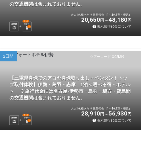
の交通機関は含まれておりません。
大人1名様あたり 旅行代金（1～4名1室・税込）
20,650
48,180
円
円
選べる
新幹線
ホテル
表示旅行代金について
1
泊
2日間
ツアーコード Q02MI9
【三重県真珠でのアコヤ真珠取り出し＋ペンダントトッ
プ取付体験】伊勢・鳥羽・志摩 1泊＜選べる宿・ホテル
＞ ※旅行代金には名古屋-伊勢市・鳥羽・鵜方・賢島間
の交通機関は含まれておりません。
大人1名様あたり 旅行代金（1～4名1室・税込）
28,910
56,930
円
円
選べる
新幹線
ホテル
表示旅行代金について
1
泊