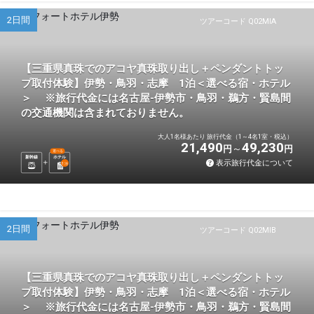
2日間
ツアーコード Q02MIA
【三重県真珠でのアコヤ真珠取り出し＋ペンダントトッ
プ取付体験】伊勢・鳥羽・志摩 1泊＜選べる宿・ホテル
＞ ※旅行代金には名古屋-伊勢市・鳥羽・鵜方・賢島間
の交通機関は含まれておりません。
大人1名様あたり 旅行代金（1～4名1室・税込）
21,490
49,230
円
円
選べる
新幹線
ホテル
表示旅行代金について
1
泊
2日間
ツアーコード Q02MIB
【三重県真珠でのアコヤ真珠取り出し＋ペンダントトッ
プ取付体験】伊勢・鳥羽・志摩 1泊＜選べる宿・ホテル
＞ ※旅行代金には名古屋-伊勢市・鳥羽・鵜方・賢島間