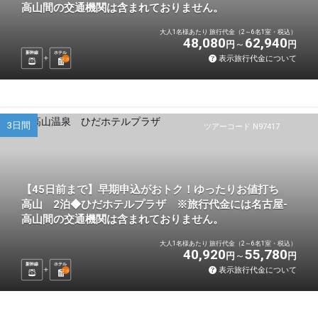
高山間の交通機関は含まれておりません。
大人1名様あたり 旅行代金（2～6名1室・税込）
48,080
62,940
円
円
新幹線
ホテル
表示旅行代金について
2
泊
3日間
ツアーコード N97417
【45日前まで】早期申込がおトク！ゆったりお値打ち
高山 2泊◆ひだホテルプラザ ※旅行代金には名古屋-
高山間の交通機関は含まれておりません。
大人1名様あたり 旅行代金（2～6名1室・税込）
40,920
55,780
円
円
新幹線
ホテル
表示旅行代金について
2
泊