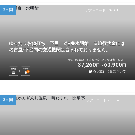
3日間
ツアーコード Q02OTE
ゆったりお値打ち 下呂 2泊◆水明館 ※旅行代金には
名古屋-下呂間の交通機関は含まれておりません。
大人1名様あたり 旅行代金（2～5名1室・税込）
37,260
60,900
円
円
新幹線
ホテル
表示旅行代金について
2
泊
3日間
ツアーコード N96914