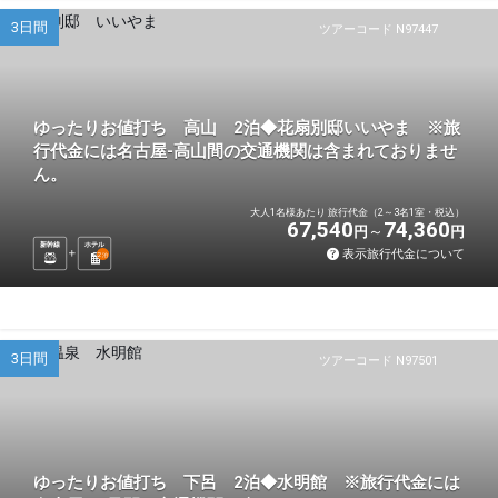
3日間
ツアーコード N97447
ゆったりお値打ち 高山 2泊◆花扇別邸いいやま ※旅
行代金には名古屋-高山間の交通機関は含まれておりませ
ん。
大人1名様あたり 旅行代金（2～3名1室・税込）
67,540
74,360
円
円
新幹線
ホテル
表示旅行代金について
2
泊
3日間
ツアーコード N97501
ゆったりお値打ち 下呂 2泊◆水明館 ※旅行代金には