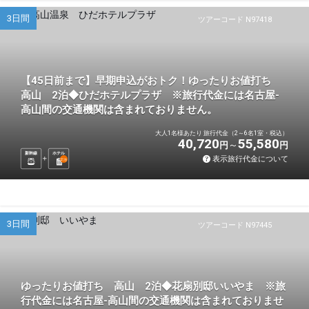
3日間
ツアーコード N97418
【45日前まで】早期申込がおトク！ゆったりお値打ち
高山 2泊◆ひだホテルプラザ ※旅行代金には名古屋-
高山間の交通機関は含まれておりません。
大人1名様あたり 旅行代金（2～6名1室・税込）
40,720
55,580
円
円
新幹線
ホテル
表示旅行代金について
2
泊
3日間
ツアーコード N97445
ゆったりお値打ち 高山 2泊◆花扇別邸いいやま ※旅
行代金には名古屋-高山間の交通機関は含まれておりませ