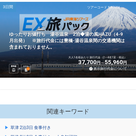
3日間
ツアーコード N97604
ゆったりお値打ち 湯谷温泉 2泊◆湯の風HAZU（4-9
月出発） ※旅行代金には豊橋-湯谷温泉間の交通機関は
含まれておりません。
大人1名様あたり 旅行代金（2～4名1室・税込）
37,700
55,960
円
円
新幹線
ホテル
表示旅行代金について
2
泊
関連キーワード
草津 2泊3日 食事付き