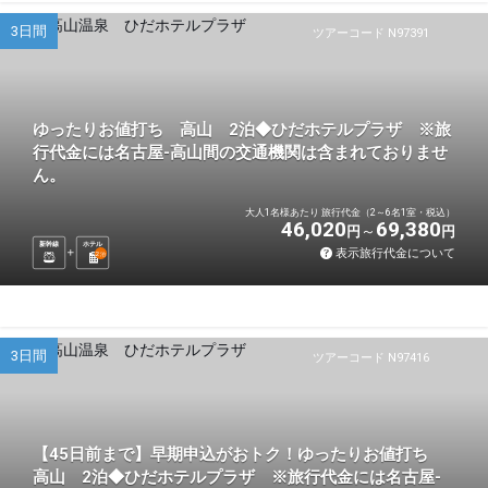
3日間
ツアーコード N97391
ゆったりお値打ち 高山 2泊◆ひだホテルプラザ ※旅
行代金には名古屋-高山間の交通機関は含まれておりませ
ん。
大人1名様あたり 旅行代金（2～6名1室・税込）
46,020
69,380
円
円
新幹線
ホテル
表示旅行代金について
2
泊
3日間
ツアーコード N97416
【45日前まで】早期申込がおトク！ゆったりお値打ち
高山 2泊◆ひだホテルプラザ ※旅行代金には名古屋-