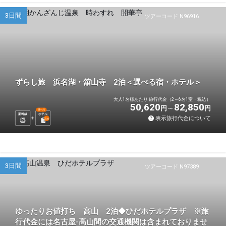
3日間
ツアーコード N96916
ずらし旅 浜名湖・舘山寺 2泊＜選べる宿・ホテル＞
大人1名様あたり 旅行代金（2～6名1室・税込）
50,620
82,850
円
円
選べる
新幹線
ホテル
表示旅行代金について
2
泊
3日間
ツアーコード N97389
ゆったりお値打ち 高山 2泊◆ひだホテルプラザ ※旅
行代金には名古屋-高山間の交通機関は含まれておりませ