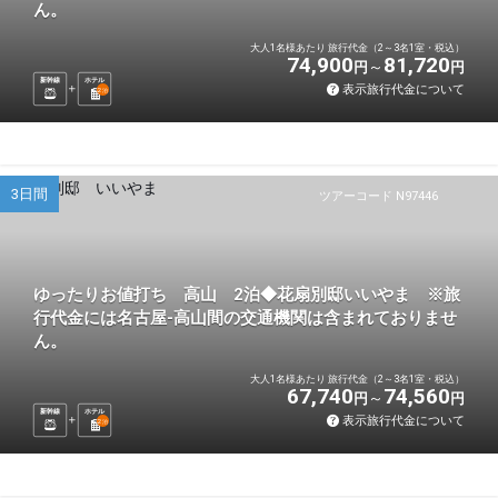
ん。
大人1名様あたり 旅行代金（2～3名1室・税込）
74,900
81,720
円
円
新幹線
ホテル
表示旅行代金について
2
泊
3日間
ツアーコード N97446
ゆったりお値打ち 高山 2泊◆花扇別邸いいやま ※旅
行代金には名古屋-高山間の交通機関は含まれておりませ
ん。
大人1名様あたり 旅行代金（2～3名1室・税込）
67,740
74,560
円
円
新幹線
ホテル
表示旅行代金について
2
泊