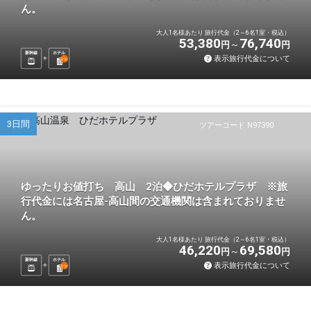
ん。
大人1名様あたり 旅行代金（2～6名1室・税込）
53,380
76,740
円
円
新幹線
ホテル
表示旅行代金について
2
泊
3日間
ツアーコード N97390
ゆったりお値打ち 高山 2泊◆ひだホテルプラザ ※旅
行代金には名古屋-高山間の交通機関は含まれておりませ
ん。
大人1名様あたり 旅行代金（2～6名1室・税込）
46,220
69,580
円
円
新幹線
ホテル
表示旅行代金について
2
泊