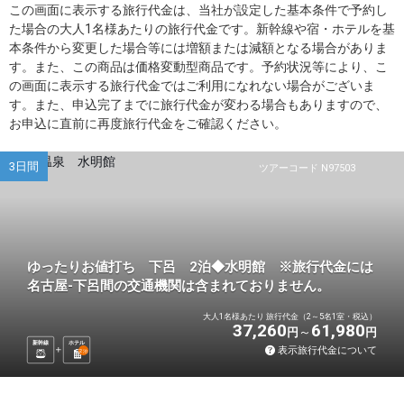
この画面に表示する旅行代金は、当社が設定した基本条件で予約し
た場合の大人1名様あたりの旅行代金です。新幹線や宿・ホテルを基
本条件から変更した場合等には増額または減額となる場合がありま
す。また、この商品は価格変動型商品です。予約状況等により、こ
の画面に表示する旅行代金ではご利用になれない場合がございま
す。また、申込完了までに旅行代金が変わる場合もありますので、
お申込に直前に再度旅行代金をご確認ください。
3日間
ツアーコード N97503
ゆったりお値打ち 下呂 2泊◆水明館 ※旅行代金には
名古屋-下呂間の交通機関は含まれておりません。
大人1名様あたり 旅行代金（2～5名1室・税込）
37,260
61,980
円
円
新幹線
ホテル
表示旅行代金について
2
泊