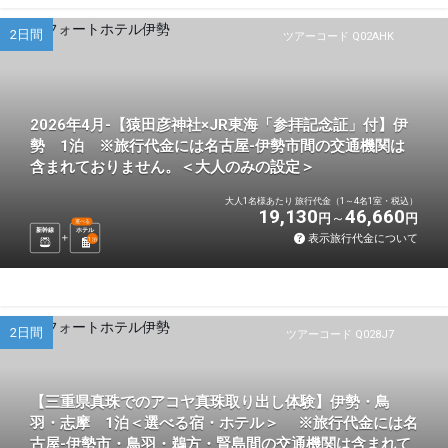
2日間
ツアーコード Q02AHK
2026年4月-【猿田彦神社×JR東海「参拝記念証」付】伊
勢 1泊 ※旅行代金には名古屋-伊勢市間の交通機関は
含まれておりません。＜大人のみの設定＞
大人1名様あたり 旅行代金（1～4名1室・税込）
19,130
46,660
円
円
選べる
新幹線
ホテル
表示旅行代金について
1
泊
2日間
ツアーコード Q028J7
【三重県真珠でのアコヤ真珠取り出し体験】伊勢・鳥
羽・志摩 1泊＜選べる宿・ホテル＞ ※旅行代金には名
古屋-伊勢市・鳥羽・鵜方・賢島間の交通機関は含まれて