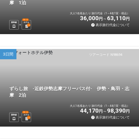
摩 1泊
大人1名様あたり 旅行代金（1～4名1室・税込）
36,000
63,110
円
円
選べる
新幹線
ホテル
表示旅行代金について
1
泊
3日間
ツアーコード N98694
ずらし旅 -近鉄伊勢志摩フリーパス付- 伊勢・鳥羽・志
摩 2泊
大人1名様あたり 旅行代金（1～4名1室・税込）
44,170
98,390
円
円
選べる
新幹線
ホテル
表示旅行代金について
2
泊