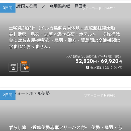
3日間
ツアーコード Q02MYZ
土曜発2泊3日【イルカ島飼育員体験＋遊覧船往復乗船
券】伊勢・鳥羽・志摩＜選べる宿・ホテル＞ ※旅行代
金には名古屋-伊勢市・鳥羽・鵜方・賢島間の交通機関は
含まれておりません。
大人1名様あたり 旅行代金（2～4名1室・税込）
52,820
69,920
円
円
選べる
新幹線
ホテル
表示旅行代金について
2
泊
2日間
ツアーコード N98690
ずらし旅 -近鉄伊勢志摩フリーパス付- 伊勢・鳥羽・志