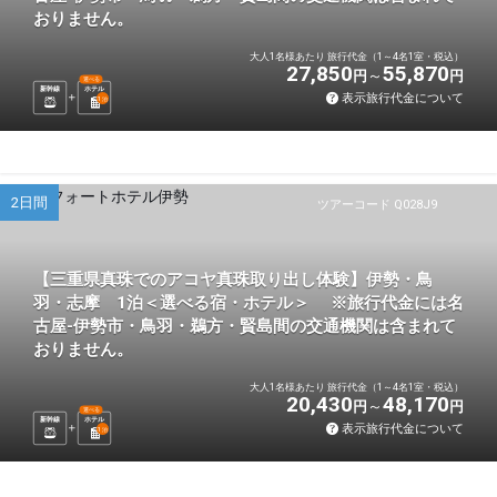
おりません。
大人1名様あたり 旅行代金（1～4名1室・税込）
27,850
55,870
円
円
選べる
新幹線
ホテル
表示旅行代金について
1
泊
2日間
ツアーコード Q028J9
【三重県真珠でのアコヤ真珠取り出し体験】伊勢・鳥
羽・志摩 1泊＜選べる宿・ホテル＞ ※旅行代金には名
古屋-伊勢市・鳥羽・鵜方・賢島間の交通機関は含まれて
おりません。
大人1名様あたり 旅行代金（1～4名1室・税込）
20,430
48,170
円
円
選べる
新幹線
ホテル
表示旅行代金について
1
泊