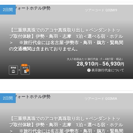
2日間
ツアーコード Q02MI9
【三重県真珠でのアコヤ真珠取り出し＋ペンダントトッ
プ取付体験】伊勢・鳥羽・志摩 1泊＜選べる宿・ホテル
＞ ※旅行代金には名古屋-伊勢市・鳥羽・鵜方・賢島間
の交通機関は含まれておりません。
大人1名様あたり 旅行代金（1～4名1室・税込）
28,910
56,930
円
円
選べる
新幹線
ホテル
表示旅行代金について
1
泊
2日間
ツアーコード Q02MIA
【三重県真珠でのアコヤ真珠取り出し＋ペンダントトッ
プ取付体験】伊勢・鳥羽・志摩 1泊＜選べる宿・ホテル
＞ ※旅行代金には名古屋-伊勢市・鳥羽・鵜方・賢島間