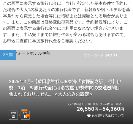
この画面に表示する旅行代金は、当社が設定した基本条件で予約し
た場合の大人1名様あたりの旅行代金です。新幹線や宿・ホテルを基
本条件から変更した場合等には増額または減額となる場合がありま
す。また、この商品は価格変動型商品です。予約状況等により、こ
の画面に表示する旅行代金ではご利用になれない場合がございま
す。また、申込完了までに旅行代金が変わる場合もありますので、
お申込に直前に再度旅行代金をご確認ください。
2日間
ツアーコード Q02AHJ
2026年4月-【猿田彦神社×JR東海「参拝記念証」付】伊
勢 1泊 ※旅行代金には名古屋-伊勢市間の交通機関は
含まれておりません。＜大人のみの設定＞
大人1名様あたり 旅行代金（1～4名1室・税込）
26,550
54,360
円
円
選べる
新幹線
ホテル
表示旅行代金について
1
泊