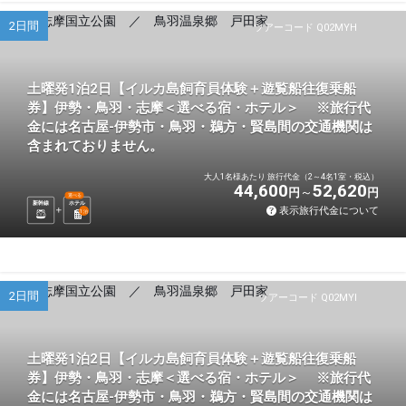
2日間
ツアーコード Q02MYH
土曜発1泊2日【イルカ島飼育員体験＋遊覧船往復乗船
券】伊勢・鳥羽・志摩＜選べる宿・ホテル＞ ※旅行代
金には名古屋-伊勢市・鳥羽・鵜方・賢島間の交通機関は
含まれておりません。
大人1名様あたり 旅行代金（2～4名1室・税込）
44,600
52,620
円
円
選べる
新幹線
ホテル
表示旅行代金について
1
泊
2日間
ツアーコード Q02MYI
土曜発1泊2日【イルカ島飼育員体験＋遊覧船往復乗船
券】伊勢・鳥羽・志摩＜選べる宿・ホテル＞ ※旅行代
金には名古屋-伊勢市・鳥羽・鵜方・賢島間の交通機関は