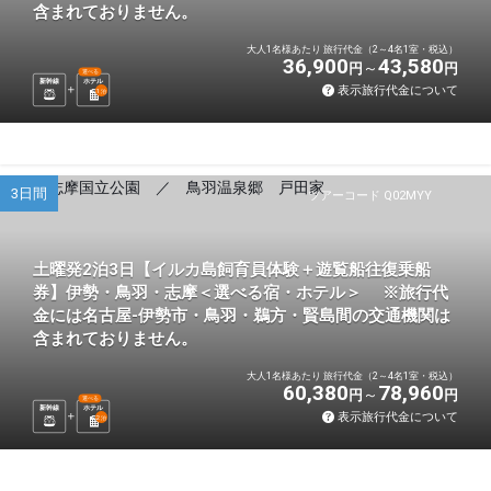
含まれておりません。
大人1名様あたり 旅行代金（2～4名1室・税込）
36,900
43,580
円
円
選べる
新幹線
ホテル
表示旅行代金について
1
泊
3日間
ツアーコード Q02MYY
土曜発2泊3日【イルカ島飼育員体験＋遊覧船往復乗船
券】伊勢・鳥羽・志摩＜選べる宿・ホテル＞ ※旅行代
金には名古屋-伊勢市・鳥羽・鵜方・賢島間の交通機関は
含まれておりません。
大人1名様あたり 旅行代金（2～4名1室・税込）
60,380
78,960
円
円
選べる
新幹線
ホテル
表示旅行代金について
2
泊