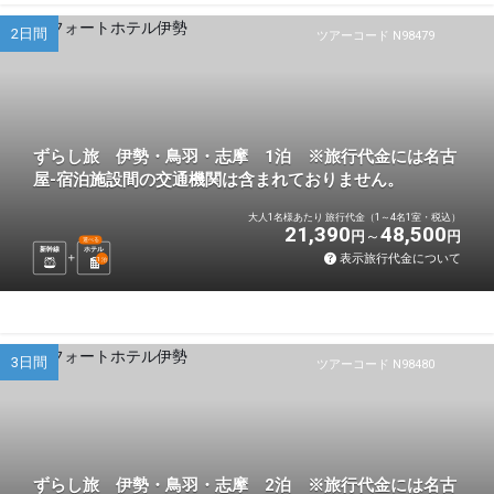
2日間
ツアーコード N98479
ずらし旅 伊勢・鳥羽・志摩 1泊 ※旅行代金には名古
屋-宿泊施設間の交通機関は含まれておりません。
大人1名様あたり 旅行代金（1～4名1室・税込）
21,390
48,500
円
円
選べる
新幹線
ホテル
表示旅行代金について
1
泊
3日間
ツアーコード N98480
ずらし旅 伊勢・鳥羽・志摩 2泊 ※旅行代金には名古