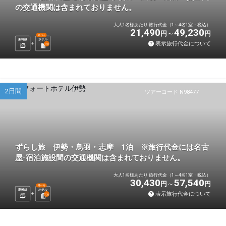
の交通機関は含まれておりません。
大人1名様あたり 旅行代金（1～4名1室・税込）
21,490
49,230
円
円
選べる
新幹線
ホテル
表示旅行代金について
1
泊
2日間
ツアーコード N98477
ずらし旅 伊勢・鳥羽・志摩 1泊 ※旅行代金には名古
屋-宿泊施設間の交通機関は含まれておりません。
大人1名様あたり 旅行代金（1～4名1室・税込）
30,430
57,540
円
円
選べる
新幹線
ホテル
表示旅行代金について
1
泊